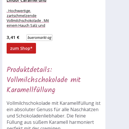
Lindor Caramel und
Salz, 100g
. Hochwertige,
zartschmelzende
Vollmilchschokolade . Mit
einem Hauch Salz und
zarter Karamellfüllung
Merkmale: Sorte: gefüllte
3,41 €
bueromarkt-ag
Schokolade,
Vollmilchschokolade
zum Shop*
weitere
Produktinformationen:
Inhalt:
Produktdetails:
Vollmilchschokolade mit
Karamellfüllung
Vollmilchschokolade mit Karamellfüllung ist
ein absoluter Genuss für alle Naschkatzen
und Schokoladenliebhaber. Die feine
Füllung aus süßem Karamell harmoniert
perfekt mit der cremigen