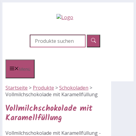
Zum
Inhalt
springen
Menü
Startseite
>
Produkte
>
Schokoladen
>
Vollmilchschokolade mit Karamellfüllung
Vollmilchschokolade mit
Karamellfüllung
Vollmilchschokolade mit Karamellfüllung -