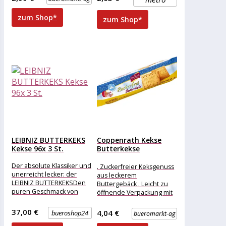
ganzen
zum Shop*
zum Shop*
LEIBNIZ BUTTERKEKS
Coppenrath Kekse
Kekse 96x 3 St.
Butterkekse
Zuckerfrei, 200g
Der absolute Klassiker und
. Zuckerfreier Keksgenuss
unerreicht lecker: der
aus leckerem
LEIBNIZ BUTTERKEKSDen
Buttergebäck . Leicht zu
puren Geschmack von
öffnende Verpackung mit
Butterkeksen können Sie
wiederverschließbarem
mit dem LEIBNIZ
Etikett . Süßer Genuss auf
37,00 €
4,04 €
bueroshop24
bueromarkt-ag
BUTTERKEKS erleben.
zuckerfreier Basis,