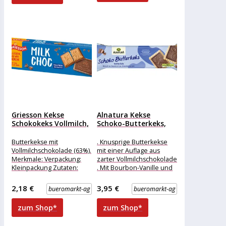
Blättchen. Auf diese Weise
Griesson Kekse
Alnatura Kekse
Schokokeks Vollmilch,
Schoko-Butterkeks,
125g
BIO, mit
Vollmilchschokolade,
Butterkekse mit
. Knusprige Butterkekse
130g
Vollmilchschokolade (63%).
mit einer Auflage aus
Merkmale: Verpackung:
zarter Vollmilchschokolade
Kleinpackung Zutaten:
. Mit Bourbon-Vanille und
Zucker, WEIZENMEHL,
echter Butter verfeinert .
Kakaobutter, Kakaomasse,
Für die Kaffeetafel,
2,18 €
3,95 €
bueromarkt-ag
bueromarkt-ag
MAGERMILCHPULVER,
BUTTER (4%),
zum Shop*
zum Shop*
MILCHZUCKER,
Glukosesirup,