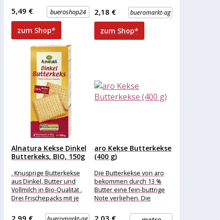
100% UTZ zertifiziertem
schicken nostalgischen
Kakaoanbau . Perfekt für
5,49 €
2,18 €
bueroshop24
bueromarkt-ag
Metall-Dose finden
unterwegs und
zum Shop*
zum Shop*
Alnatura Kekse Dinkel
aro Kekse Butterkekse
Butterkeks, BIO, 150g
(400 g)
. Knusprige Butterkekse
Die Butterkekse von aro
aus Dinkel, Butter und
bekommen durch 13 %
Vollmilch in Bio-Qualität .
Butter eine fein-buttrige
Drei Frischepacks mit je
Note verliehen. Die
fünf Keks, mit
knusprigen Kekse
Rohrohrzucker und
schmecken sicher der
2,99 €
2,03 €
bueromarkt-ag
metro