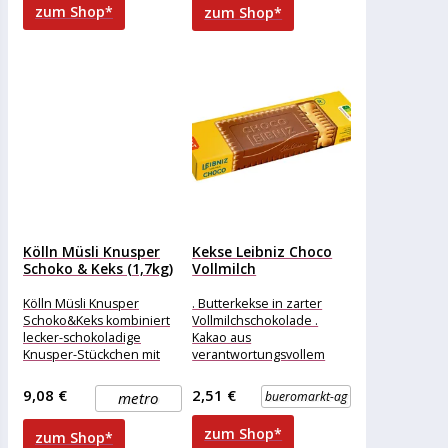
zum Shop*
zum Shop*
Kölln Müsli Knusper
Kekse Leibniz Choco
Schoko & Keks (1,7kg)
Vollmilch
Kölln Müsli Knusper
. Butterkekse in zarter
Schoko&Keks kombiniert
Vollmilchschokolade .
lecker-schokoladige
Kakao aus
Knusper-Stückchen mit
verantwortungsvollem
zwei weiteren
Anbau . Weizenmehl aus
unwiderstehlichen
kontrolliertem
9,08 €
2,51 €
metro
bueromarkt-ag
Zutaten: Beliebten
Vertragsanbau .
Butterkeksen und zarten
Verpackung zu 100%
zum Shop*
zum Shop*
Vollmilch-Schokolade-
recyclefähig