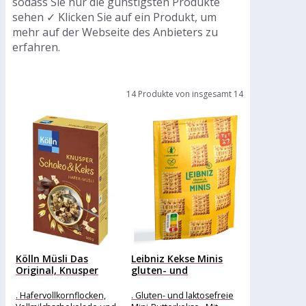
sodass Sie nur die günstigsten Produkte
sehen ✓ Klicken Sie auf ein Produkt, um
mehr auf der Webseite des Anbieters zu
erfahren.
14 Produkte von insgesamt 14
Kölln Müsli Das
Leibniz Kekse Minis
Original, Knusper
gluten- und
SchokoundKeks, 500g
laktosefrei,
Butterkeks,...
. Hafervollkornflocken,
. Gluten- und laktosefreie