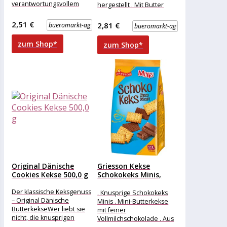
verantwortungsvollem
hergestellt . Mit Butter
Anbau . Weizenmehl aus
gebacken . Verpackung zu
kontrolliertem
100% recyclefähig
2,51 €
2,81 €
bueromarkt-ag
bueromarkt-ag
Vertragsanbau .
Verpackung zu 100%
zum Shop*
zum Shop*
recyclefähig
Original Dänische
Griesson Kekse
Cookies Kekse 500,0 g
Schokokeks Minis,
125g
Der klassische Keksgenuss
. Knusprige Schokokeks
– Original Dänische
Minis . Mini-Butterkekse
ButterkekseWer liebt sie
mit feiner
nicht, die knusprigen
Vollmilchschokolade . Aus
dänischen Kekse? In der