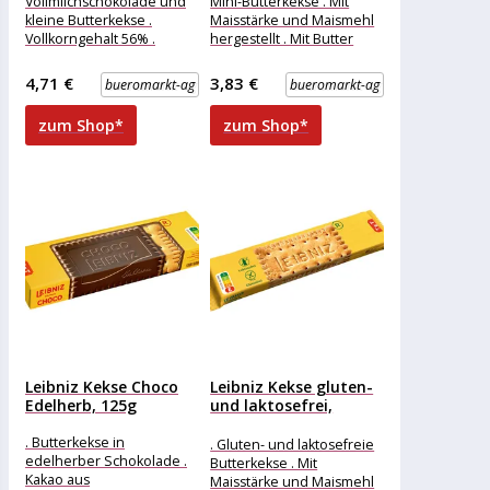
Vollmilchschokolade und
Mini-Butterkekse . Mit
kleine Butterkekse .
Maisstärke und Maismehl
Vollkorngehalt 56% .
hergestellt . Mit Butter
Rainforest Alliance-
gebacken . Verpackung zu
zertifizierter Kakao
100% recyclefähig
4,71 €
3,83 €
bueromarkt-ag
bueromarkt-ag
Merkmale: Sorte: Knusper,
Schoko Inhalt: 500g,
zum Shop*
zum Shop*
weitere
Leibniz Kekse Choco
Leibniz Kekse gluten-
Edelherb, 125g
und laktosefrei,
Butterkeks, 100g
. Butterkekse in
. Gluten- und laktosefreie
edelherber Schokolade .
Butterkekse . Mit
Kakao aus
Maisstärke und Maismehl