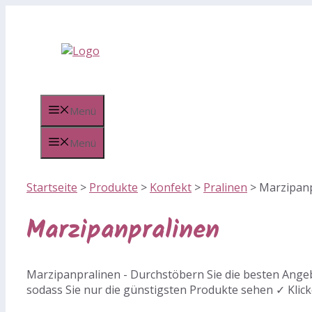
Zum
Inhalt
springen
Menü
Menü
Startseite
>
Produkte
>
Konfekt
>
Pralinen
>
Marzipanp
Marzipanpralinen
Marzipanpralinen - Durchstöbern Sie die besten Angeb
sodass Sie nur die günstigsten Produkte sehen ✓ Klick