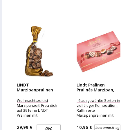
LINDT
Lindt Pralinen
Marzipanpralinen
Pralinés Marzipan,
exklusiv für QVC
200g, 20 Stück
Inhalt 702g
Weihnachtszeit ist
. 6 ausgewählte Sorten in
Marzipanzeit! Freu dich
vielfältiger Komposition .
auf 39 feine LINDT
Raffinierte
Pralinen mit
Marzipanpralinen mit
Marzipanfüllung Was
feinster Lindt Schokolade
erhalte ich? 39 Marzipan-
Merkmale: Ausführung:
29,99 €
10,96 €
qvc
bueromarkt-ag