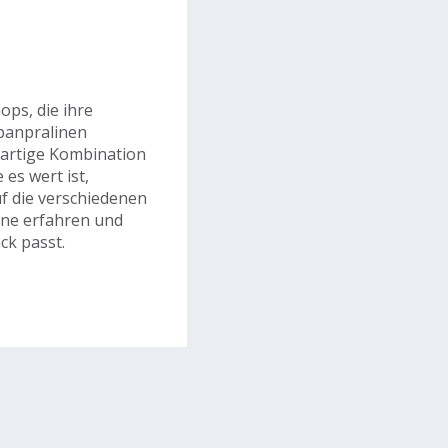
ps, die ihre
panpralinen
igartige Kombination
es wert ist,
uf die verschiedenen
ine erfahren und
ck passt.