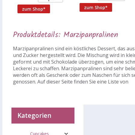
Pralinen, 702 g Auf
Geschenk weitere
Produktinformationen:
zum Shop*
zum Shop*
Inhalt:
Produktdetails: Marzipanpralinen
Marzipanpralinen sind ein köstliches Dessert, das au
und Zucker hergestellt wird. Die Mischung wird in kle
geformt und mit Schokolade überzogen, um eine sch
Leckerei zu schaffen. Marzipanpralinen sind sehr beli
werden oft als Geschenk oder zum Naschen für sich s
genossen. Auf dieser Seite finden Sie eine Liste von
Kategorien
Cupcakes