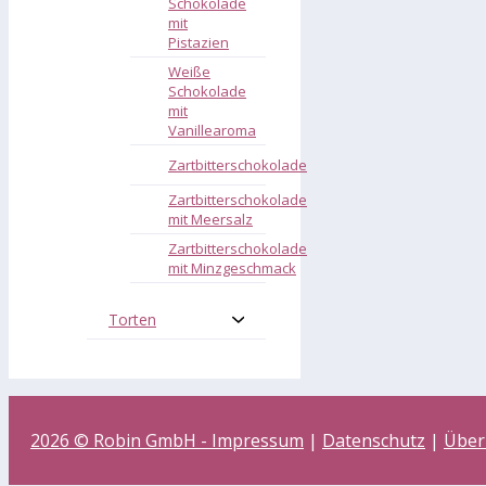
Schokolade
mit
Pistazien
Weiße
Schokolade
mit
Vanillearoma
Zartbitterschokolade
Zartbitterschokolade
mit Meersalz
Zartbitterschokolade
mit Minzgeschmack
Torten
2026 © Robin GmbH -
Impressum
|
Datenschutz
|
Über