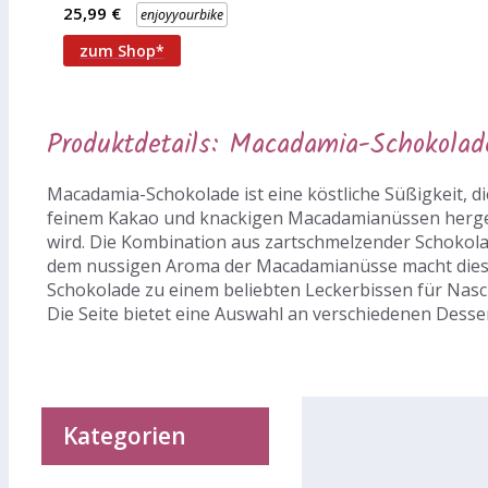
Geschmack Die Riegel
25,99 €
enjoyyourbike
aller
Geschmacksrichtungen
zum Shop*
sind
Produktdetails: Macadamia-Schokolad
Macadamia-Schokolade ist eine köstliche Süßigkeit, di
feinem Kakao und knackigen Macadamianüssen herge
wird. Die Kombination aus zartschmelzender Schokol
dem nussigen Aroma der Macadamianüsse macht die
Schokolade zu einem beliebten Leckerbissen für Nasc
Die Seite bietet eine Auswahl an verschiedenen Desse
Kategorien