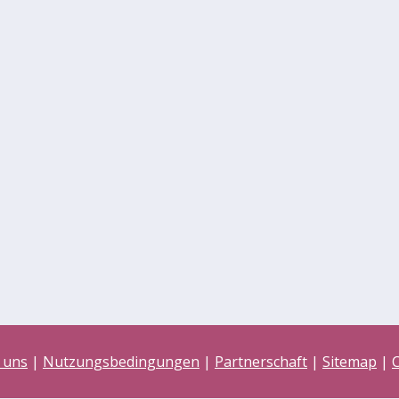
 uns
|
Nutzungsbedingungen
|
Partnerschaft
|
Sitemap
|