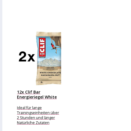
12x Clif Bar
Energieriegel White
Chocolate
Macadamia...
Ideal für lange
Trainingseinheiten über
2 Stunden und länger
Natürliche Zutaten
sorgen für natürlichen