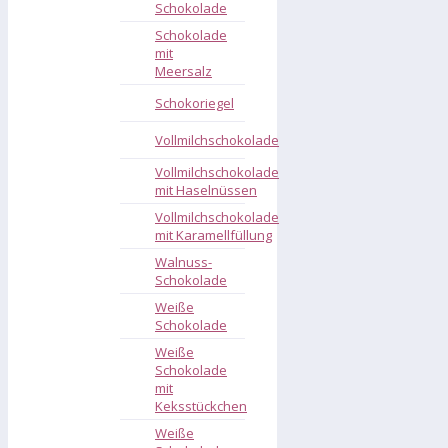
Schokolade
Schokolade
mit
Meersalz
Schokoriegel
Vollmilchschokolade
Vollmilchschokolade
mit Haselnüssen
Vollmilchschokolade
mit Karamellfüllung
Walnuss-
Schokolade
Weiße
Schokolade
Weiße
Schokolade
mit
Keksstückchen
Weiße