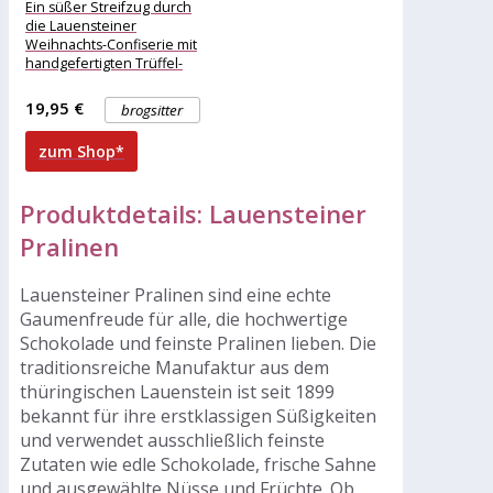
„Merry Christmas“
Ein süßer Streifzug durch
die Lauensteiner
Weihnachts-Confiserie mit
handgefertigten Trüffel-
und Pralinenspezialitäten.
Das Weihnachtsmotiv ist
19,95 €
brogsitter
eine Banderole, die man
abziehen
zum Shop*
Produktdetails: Lauensteiner
Pralinen
Lauensteiner Pralinen sind eine echte
Gaumenfreude für alle, die hochwertige
Schokolade und feinste Pralinen lieben. Die
traditionsreiche Manufaktur aus dem
thüringischen Lauenstein ist seit 1899
bekannt für ihre erstklassigen Süßigkeiten
und verwendet ausschließlich feinste
Zutaten wie edle Schokolade, frische Sahne
und ausgewählte Nüsse und Früchte. Ob