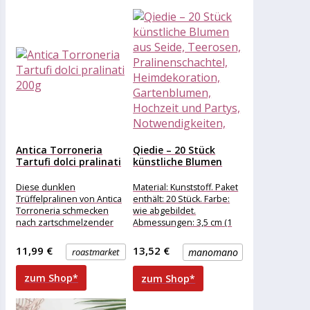
Antica Torroneria
Qiedie – 20 Stück
Tartufi dolci pralinati
künstliche Blumen
200g
aus...
Diese dunklen
Material: Kunststoff. Paket
Trüffelpralinen von Antica
enthält: 20 Stück. Farbe:
Torroneria schmecken
wie abgebildet.
nach zartschmelzender
Abmessungen: 3,5 cm (1
Schokolade und
cm = 0,4 Zoll) .
köstlichen
Verwendungsmöglichkeiten:
11,99 €
13,52 €
roastmarket
manomano
Nougatstückchen.
Geburtstagslieferung,
Abgerundet wird das
zum Shop*
zum Shop*
Geschmackserlebnis
durch das typische