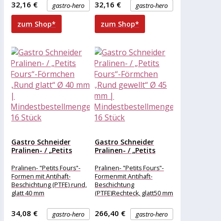
32,16 €
32,16 €
gastro-hero
gastro-hero
zum Shop*
zum Shop*
Gastro Schneider
Gastro Schneider
Pralinen- / „Petits
Pralinen- / „Petits
Fours“-Förmchen
Fours“-Förmchen
„Rund...
„Rund...
Pralinen- "Petits Fours"-
Pralinen- "Petits Fours"-
Formen mit Antihaft-
Formenmit Antihaft-
Beschichtung (PTFE) rund,
Beschichtung
glatt 40 mm
(PTFE)Rechteck, glatt50 mm
34,08 €
266,40 €
gastro-hero
gastro-hero