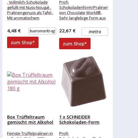
. Vollmilch-Schokolade
Profi-
gefüllt mit Nuss-Nougat .
Schokoladenform/Pralinenform
Pralinengenuss als Tafel .
von Chocolate World®.
Mit aromatischem
Sehr langlebige Form aus
Geschmack gerösteter
stabilem, stoßfestem
Haselnuss Merkmale:
Polycarbonat. ++
4,48 €
22,67 €
bueromarkt-ag
metro
Sorte: gefüllte
Rahmengröße (mm) ++ 275
Schokolade,
x 135 x
zum Shop*
zum Shop*
Vollmilchschokolade
Box Trüffeltraum
1 x SCHNEIDER
gemischt mit Alkohol
Schokoladen-Form
180 g
Würfelpraline+Kaffeebohne-
K 25x25x25
Feinste Trüffelpralinen in
Profi-