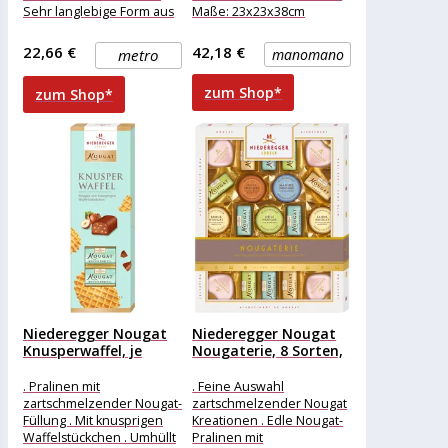
Sehr langlebige Form aus
Maße: 23x23x38cm
stabilem, stoßfestem
Aluminium Shabby Look
Polycarbonat. ++
22,66 €
42,18 €
metro
manomano
Rahmengröße (mm) ++ 275
x 135 x
zum Shop*
zum Shop*
Niederegger Nougat
Niederegger Nougat
Knusperwaffel, je
Nougaterie, 8 Sorten,
12,5g, 8 Riegel,...
298g
. Pralinen mit
. Feine Auswahl
zartschmelzender Nougat-
zartschmelzender Nougat
Füllung . Mit knusprigen
Kreationen . Edle Nougat-
Waffelstückchen . Umhüllt
Pralinen mit