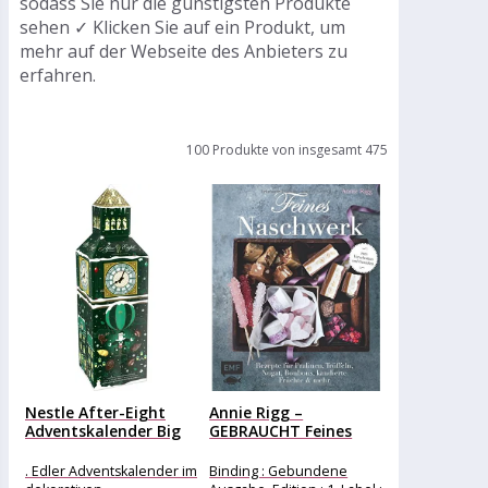
sodass Sie nur die günstigsten Produkte
sehen ✓ Klicken Sie auf ein Produkt, um
mehr auf der Webseite des Anbieters zu
erfahren.
100 Produkte von insgesamt 475
Nestle After-Eight
Annie Rigg –
Adventskalender Big
GEBRAUCHT Feines
Ben,
Naschwerk: Rezepte...
Pfefferminzpralinenmischung,
. Edler Adventskalender im
Binding : Gebundene
185g