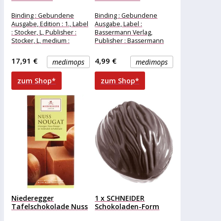
Grundkurs
GEBRAUCHT
Schokolade:
Heinemann®
Binding : Gebundene
Binding : Gebundene
Pralinen,...
Schokoladenträume:
Ausgabe, Edition : 1., Label
Ausgabe, Label :
Feinste...
: Stocker, L, Publisher :
Bassermann Verlag,
Stocker, L, medium :
Publisher : Bassermann
Gebundene Ausgabe,
Verlag, medium :
numberOfPages
Gebundene Ausgabe,
17,91 €
4,99 €
medimops
medimops
numberOfPages : 144,
publicationDate
zum Shop*
zum Shop*
Niederegger
1 x SCHNEIDER
Tafelschokolade Nuss
Schokoladen-Form
Nougat, 100g
Walnuss – K...