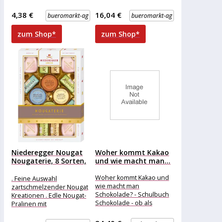
von köstlicher
Vollmilchschokolade . Zum
Vollmilchschokolade
Verschenken und selber
4,38 €
16,04 €
bueromarkt-ag
bueromarkt-ag
Merkmale: Ausführung:
naschen . Einzeln verpackt
Riegel, Pralinen,
zum Shop*
zum Shop*
Geschenkverpackung
weitere
Niederegger Nougat
Woher kommt Kakao
Nougaterie, 8 Sorten,
und wie macht man...
206g
Woher kommt Kakao und
. Feine Auswahl
wie macht man
zartschmelzender Nougat
Schokolade? - Schulbuch
Kreationen . Edle Nougat-
Schokolade - ob als
Pralinen mit
Schokoriegel, in Form von
Vollmilchschokolade . Zum
Pralinen oder
Verschenken und selber