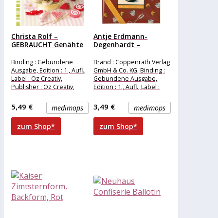
Christa Rolf –
Antje Erdmann-
GEBRAUCHT Genähte
Degenhardt –
Köstlichkeiten:
GEBRAUCHT Süße
Kuchen,...
Verführung: Das...
Binding : Gebundene
Brand : Coppenrath Verlag
Ausgabe, Edition : 1., Aufl.,
GmbH & Co. KG, Binding :
Label : Oz Creativ,
Gebundene Ausgabe,
Publisher : Oz Creativ,
Edition : 1., Aufl., Label :
medium : Gebundene
Hölker, Publisher
Ausgabe,
5,49 €
3,49 €
medimops
medimops
zum Shop*
zum Shop*