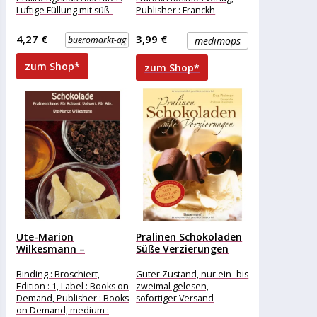
Luftige Füllung mit süß-
Publisher : Franckh
salzigem Geschmack
Kosmos Verlag, medium :
Merkmale: Sorte: gefüllte
Gebundene
4,27 €
3,99 €
bueromarkt-ag
medimops
Schokolade,
Vollmilchschokolade
zum Shop*
zum Shop*
weitere
Ute-Marion
Pralinen Schokoladen
Wilkesmann –
Süße Verzierungen
GEBRAUCHT
[Gebundene Ausgabe]
Schokolade:
[2009]...
Binding : Broschiert,
Guter Zustand, nur ein- bis
Pralinenträume: Für...
Edition : 1, Label : Books on
zweimal gelesen,
Demand, Publisher : Books
sofortiger Versand
on Demand, medium :