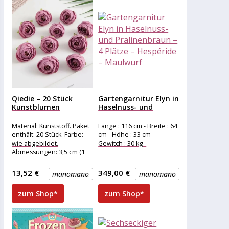
Qiedie – 20 Stück
Gartengarnitur Elyn in
Kunstblumen
Haselnuss- und
Seidentee Rose...
Pralinenbraun –...
Material: Kunststoff. Paket
Länge : 116 cm - Breite : 64
enthält: 20 Stück. Farbe:
cm - Höhe : 33 cm -
wie abgebildet.
Gewitch : 30 kg -
Abmessungen: 3,5 cm (1
cm = 0,4 Zoll) .
Verwendungsmöglichkeiten:
13,52 €
349,00 €
manomano
manomano
Geburtstagslieferung,
zum Shop*
zum Shop*