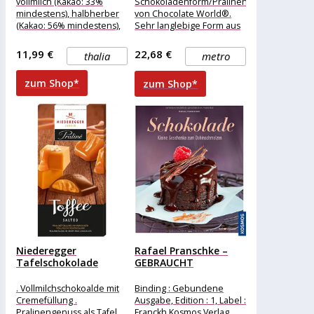
vollmilch (Kakao: 33%
Schokoladenform/Pralinenform
mindestens), halbherber
von Chocolate World®.
(Kakao: 56% mindestens),
Sehr langlebige Form aus
weißer (Kakao: 29%
stabilem, stoßfestem
mindestens) und ruby
Polycarbonat. ++
11,99 €
22,68 €
thalia
metro
Kuvertüre (Kakao: 32%
Rahmengröße (mm) ++ 275
x 135 x
zum Shop*
zum Shop*
Niederegger
Rafael Pranschke –
Tafelschokolade
GEBRAUCHT
Praliné, Toffee Salted,
Schokolade – Ein...
100g
. Vollmilchschokoalde mit
Binding : Gebundene
Cremefüllung .
Ausgabe, Edition : 1, Label :
Pralinengenuss als Tafel .
Franckh Kosmos Verlag,