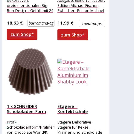
dekorativen,
Ausgabe, Edition : 1, Label :
dreidimensionalen Big
Edition Michael Fischer,
Ben-Design . Gefüllt mit 24
Publisher : Edition Michael
exklusiv ausgewählten
Fischer, NumberOfItems :
Minzpralinen .
2,
18,63 €
11,99 €
bueromarkt-ag
medimops
Adventskalender und
Dekoration in
zum Shop*
zum Shop*
1 x SCHNEIDER
Etagere –
Schokoladen-Form
Konfektschale
275×135 mm
Aluminium im Shabby
Eiskonfekt...
Look
Profi-
Etagere Dekorative
Schokoladenform/Pralinenform
Etagere für Kekse,
von Chocolate World®.
Pralinen und Schokolade