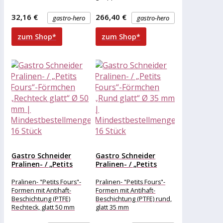
Durchmesser 45 mm
32,16 €
266,40 €
gastro-hero
gastro-hero
zum Shop*
zum Shop*
Gastro Schneider
Gastro Schneider
Pralinen- / „Petits
Pralinen- / „Petits
Fours“-Förmchen
Fours“-Förmchen
„Rechteck...
„Rund...
Pralinen- "Petits Fours"-
Pralinen- "Petits Fours"-
Formen mit Antihaft-
Formen mit Antihaft-
Beschichtung (PTFE)
Beschichtung (PTFE) rund,
Rechteck, glatt 50 mm
glatt 35 mm