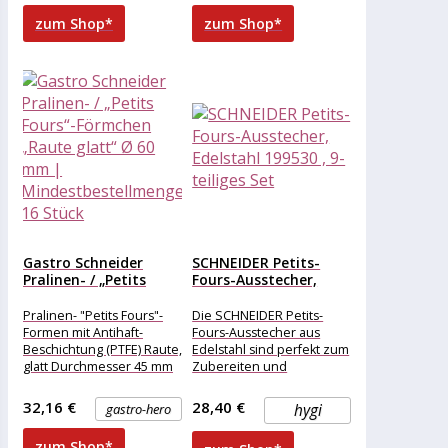
zum Shop*
zum Shop*
Gastro Schneider
SCHNEIDER Petits-
Pralinen- / „Petits
Fours-Ausstecher,
Fours“-Förmchen
Edelstahl 199530 , 9-
„Raute...
teiliges Set
Pralinen- "Petits Fours"-
Die SCHNEIDER Petits-
Formen mit Antihaft-
Fours-Ausstecher aus
Beschichtung (PTFE) Raute,
Edelstahl sind perfekt zum
glatt Durchmesser 45 mm
Zubereiten und
Ausstechen von Pralinen,
Marzipan, Käse- oder
32,16 €
28,40 €
gastro-hero
hygi
Butterdekorationen. Das
Set besteht
zum Shop*