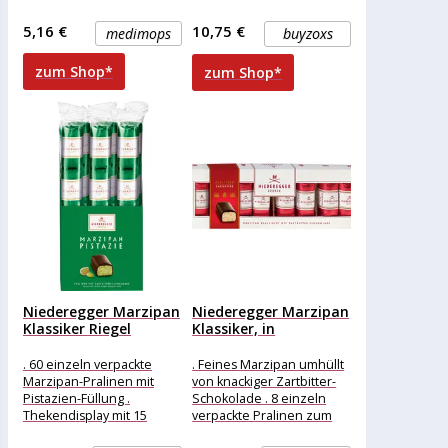
Broschiert,
numberOfPages
5,16 €
10,75 €
medimops
buyzoxs
zum Shop*
zum Shop*
Niederegger Marzipan
Niederegger Marzipan
Klassiker Riegel
Klassiker, in
Pistazie, 15 Riegel,...
Geschenkverpackung,
100g
. 60 einzeln verpackte
. Feines Marzipan umhüllt
Marzipan-Pralinen mit
von knackiger Zartbitter-
Pistazien-Füllung .
Schokolade . 8 einzeln
Thekendisplay mit 15
verpackte Pralinen zum
Packungen zu je 50g mit 4
selbst genießen oder als