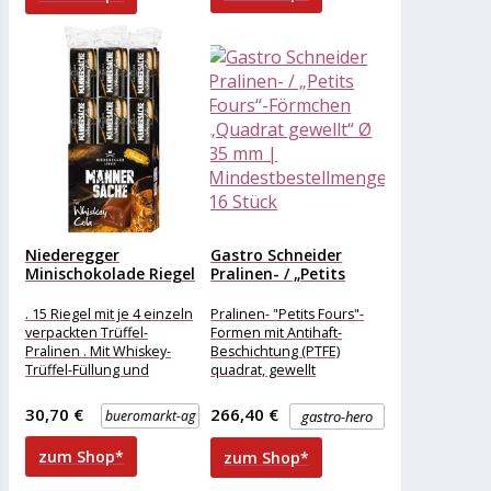
Niederegger
Gastro Schneider
Minischokolade Riegel
Pralinen- / „Petits
Männersache, Trüffel
Fours“-Förmchen
Whiskey Cola,...
„Quadrat...
. 15 Riegel mit je 4 einzeln
Pralinen- "Petits Fours"-
verpackten Trüffel-
Formen mit Antihaft-
Pralinen . Mit Whiskey-
Beschichtung (PTFE)
Trüffel-Füllung und
quadrat, gewellt
spritzigem Colageschmack
Durchmesser 45 mm
. Umhüllt von köstlicher
30,70 €
266,40 €
bueromarkt-ag
gastro-hero
Vollmilchschokolade
zum Shop*
zum Shop*