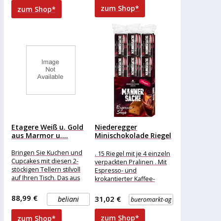
Macadamia-Praline mit
abziehen
zum Shop*
zum Shop*
Etagere Weiß u. Gold
Niederegger
aus Marmor u....
Minischokolade Riegel
Männersache, Nougat
Espresso Shot,...
Bringen Sie Kuchen und
. 15 Riegel mit je 4 einzeln
Cupcakes mit diesen 2-
verpackten Pralinen . Mit
stöckigen Tellern stilvoll
Espresso- und
auf Ihren Tisch. Das aus
krokantierter Kaffee-
Marmor und Aluminium
Nougatfüllung . Umhüllt
gefertigte Stück
von köstlicher
88,99 €
31,02 €
beliani
bueromarkt-ag
Vollmilchschokolade
zum Shop*
zum Shop*