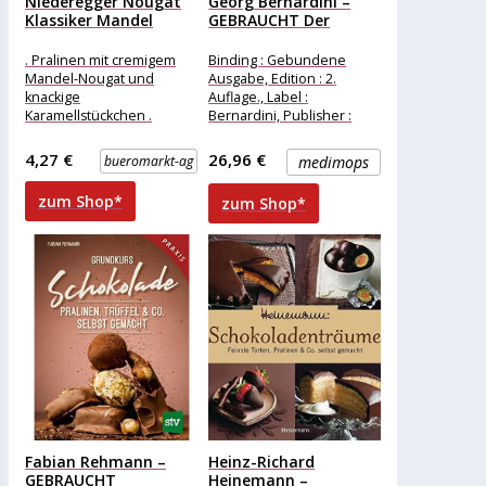
Niederegger Nougat
Georg Bernardini –
Klassiker Mandel
GEBRAUCHT Der
Karamell, je 12,5g,...
Schokoladentester:
Die...
. Pralinen mit cremigem
Binding : Gebundene
Mandel-Nougat und
Ausgabe, Edition : 2.
knackige
Auflage., Label :
Karamellstückchen .
Bernardini, Publisher :
Umhüllt von köstlicher
Bernardini, Format :
Vollmilchschokolade
Ungekürzte Ausgabe,
4,27 €
26,96 €
bueromarkt-ag
medimops
Merkmale: Ausführung:
medium :
Riegel, Pralinen,
zum Shop*
zum Shop*
Geschenkverpackung
weitere
Produktinformationen:
Fabian Rehmann –
Heinz-Richard
GEBRAUCHT
Heinemann –