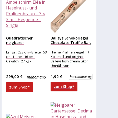
Quadratischer
Baileys Schokoriegel
neigbarer
Chocolate Truffle Bar,
Ampelschirm Éléa in
35g
Haselnuss- und...
Länge : 223 cm - Breite : 53
. Feine Pralinenreigel mit
cm - Höhe : 16 cm -
Karamell und original
Gewitch : 27 kg -
Baileys Irish Cream Likör .
Umhüllt von
zartschmelzender
Milchschokolade
299,00 €
1,92 €
manomano
bueromarkt-ag
Merkmale: Ausführung:
Kleinpackung weitere
zum Shop*
zum Shop*