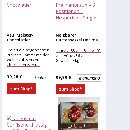
Azul Meister-
Neigbarer
Chocolatier
Gartensessel Decima
in Haselnuss- und
Pralinenbraun...
Kreiert die begehrtesten
Länge : 133 cm - Breite : 65
Pralinen-Sortimente der
cm - Höhe : 36 cm -
Welt! Azul: Meister-
Gewitch : 8 kg -
Chocolatier ist eine
limitierte Sammleredition
des vielfach
39,28 €
99,99 €
thalia
manomano
preisgekrönten Spiele-
Bestsellers Azul. In Azul:
zum Shop*
zum Shop*
Meister-Chocolatier