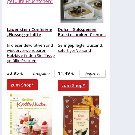
Lauenstein Confiserie
Dolci – Süßspeisen
„Flüssig gefüllte
Backtechniken Cremes
Früchtchen“
Und Eisdesserts...
In dieser dekorativen und
Sehr gepflegter Zustand,
wiederverwendbaren
sofortiger Versand
Holzkiste finden Sie flüssig
gefüllte Pralinen,
ummantelt von einer
knusprigen Zuckerkruste
33,95 €
11,49 €
brogsitter
buyzoxs
und feinster Schokolade.
Erleben
zum Shop*
zum Shop*