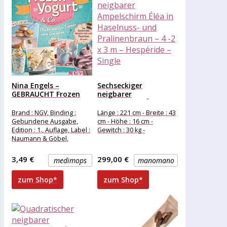
Nina Engels –
Sechseckiger
GEBRAUCHT Frozen
neigbarer
Yogurt &...
Ampelschirm Éléa in
Haselnuss- und...
Brand : NGV, Binding :
Länge : 221 cm - Breite : 43
Gebundene Ausgabe,
cm - Höhe : 16 cm -
Edition : 1., Auflage, Label :
Gewitch : 30 kg -
Naumann & Göbel,
Publisher : Naumann &
3,49 €
299,00 €
medimops
manomano
zum Shop*
zum Shop*