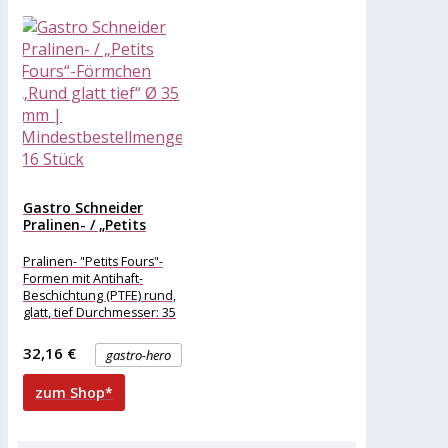
Gastro Schneider
Pralinen- / „Petits
Fours“-Förmchen
„Rund...
Pralinen- "Petits Fours"-
Formen mit Antihaft-
Beschichtung (PTFE) rund,
glatt, tief Durchmesser: 35
mm
32,16 €
gastro-hero
zum Shop*