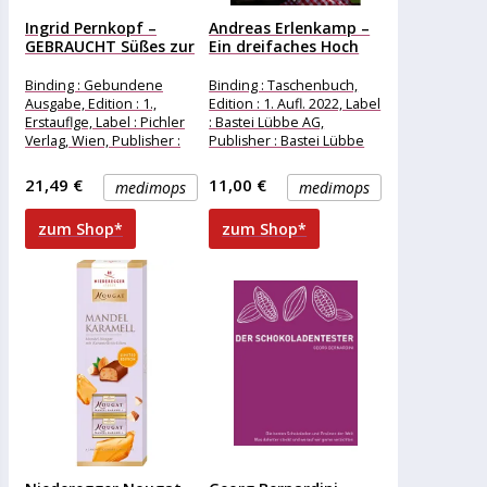
Ingrid Pernkopf –
Andreas Erlenkamp –
GEBRAUCHT Süßes zur
Ein dreifaches Hoch
Weihnachtszeit:...
auf...
Binding : Gebundene
Binding : Taschenbuch,
Ausgabe, Edition : 1.,
Edition : 1. Aufl. 2022, Label
Erstauflge, Label : Pichler
: Bastei Lübbe AG,
Verlag, Wien, Publisher :
Publisher : Bastei Lübbe
Pichler Verlag, Wien,
AG, medium :
medium :
21,49 €
11,00 €
medimops
medimops
zum Shop*
zum Shop*