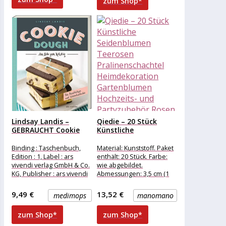
zum Shop*
Lindsay Landis –
Qiedie – 20 Stück
GEBRAUCHT Cookie
Künstliche
Dough Kochbuch...
Seidenblumen
Teerosen...
Binding : Taschenbuch,
Material: Kunststoff. Paket
Edition : 1, Label : ars
enthält: 20 Stück. Farbe:
vivendi verlag GmbH & Co.
wie abgebildet.
KG, Publisher : ars vivendi
Abmessungen: 3,5 cm (1
verlag
cm = 0,4 Zoll) .
Verwendungsmöglichkeiten:
9,49 €
13,52 €
medimops
manomano
Geburtstagslieferung,
zum Shop*
zum Shop*