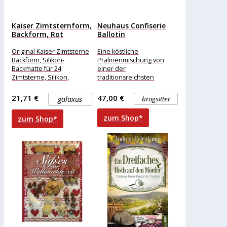
Kaiser Zimtsternform,
Neuhaus Confiserie
Backform, Rot
Ballotin
Original Kaiser Zimtsterne
Eine köstliche
Backform, Silikon-
Pralinenmischung von
Backmatte für 24
einer der
Zimtsterne, Silikon,
traditionsreichsten
temperaturbeständig,
belgischen Confiserien,
Silikonform für Pralinen,
Neuhaus mit Stammsitz in
21,71 €
47,00 €
galaxus
brogsitter
Parfait, Mousses,
Brüssel. Die großen
Eiskonfekt - Inhalt: 2x
handgefertigten Pralinés
zum Shop*
zum Shop*
Backmatte
mit frischer