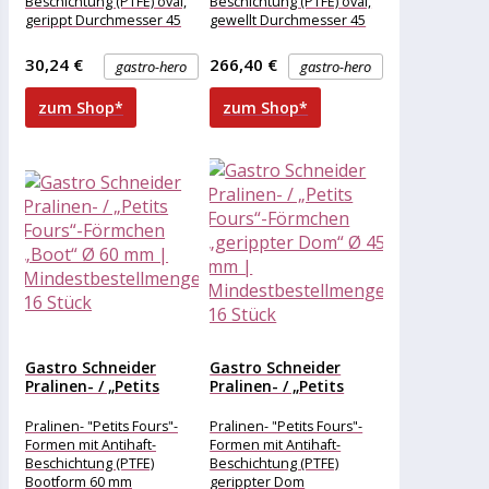
Beschichtung (PTFE) oval,
Beschichtung (PTFE) oval,
gerippt Durchmesser 45
gewellt Durchmesser 45
mm
mm
30,24 €
266,40 €
gastro-hero
gastro-hero
zum Shop*
zum Shop*
Gastro Schneider
Gastro Schneider
Pralinen- / „Petits
Pralinen- / „Petits
Fours“-Förmchen
Fours“-Förmchen
„Boot“...
„gerippter...
Pralinen- "Petits Fours"-
Pralinen- "Petits Fours"-
Formen mit Antihaft-
Formen mit Antihaft-
Beschichtung (PTFE)
Beschichtung (PTFE)
Bootform 60 mm
gerippter Dom