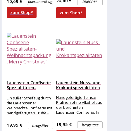
24,40 €
10,69 €
buecher
bueromarkt-ag
naschen . Einzeln verpackt
zum Shop*
zum Shop*
Lauenstein Confiserie
Lauenstein Nuss- und
Spezialitäten-
Krokantspezialitäten
Weihnachtspackung
„Merry Christmas“
Handgefertigte, feinste
Ein süßer Streifzug durch
Pralinen ohne Alkohol aus
die Lauensteiner
der berühmten
Weihnachts-Confiserie mit
Lauenstein Confiserie. In
handgefertigten Trüffel-
den Sorten Weiß in
und Pralinenspezialitäten.
Zartbitter getaucht,
Das Weihnachtsmotiv ist
19,95 €
19,95 €
brogsitter
brogsitter
Mandelnougat-Krokant,
eine Banderole, die man