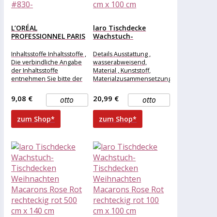
L’ORÉAL
laro Tischdecke
PROFESSIONNEL PARIS
Wachstuch-
Lippenstift L’oréal
Tischdecken
Paris LES...
Weihnachten
Inhaltsstoffe Inhaltsstoffe ,
Details Ausstattung ,
Macarons Rose Rot...
Die verbindliche Angabe
wasserabweisend,
der Inhaltsstoffe
Material , Kunststoff,
entnehmen Sie bitte der
Materialzusammensetzung
Verpackung des
, Kunststoff, Maße &
gelieferten Produktes.
Gewicht Breite , 200 cm,
9,08 €
20,99 €
otto
otto
Dimethicone, Bis-Diglyceryl
Länge , 100
Polyacyladipate-2,
zum Shop*
zum Shop*
Hydrogenated