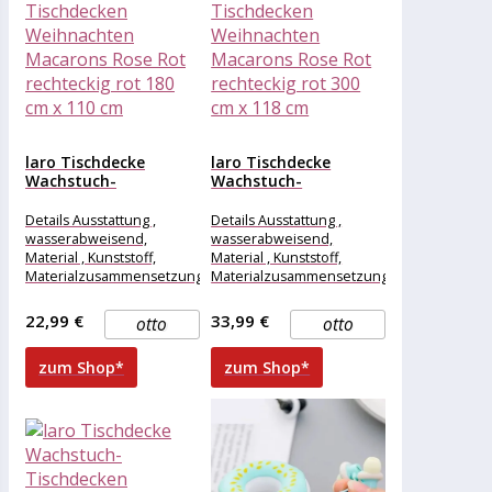
laro Tischdecke
laro Tischdecke
Wachstuch-
Wachstuch-
Tischdecken
Tischdecken
Weihnachten
Weihnachten
Details Ausstattung ,
Details Ausstattung ,
Macarons Rose Rot...
Macarons Rose Rot...
wasserabweisend,
wasserabweisend,
Material , Kunststoff,
Material , Kunststoff,
Materialzusammensetzung
Materialzusammensetzung
, Kunststoff, Maße &
, Kunststoff, Maße &
Gewicht Breite , 180 cm,
Gewicht Breite , 300 cm,
22,99 €
33,99 €
otto
otto
Länge , 110
Länge , 118
zum Shop*
zum Shop*