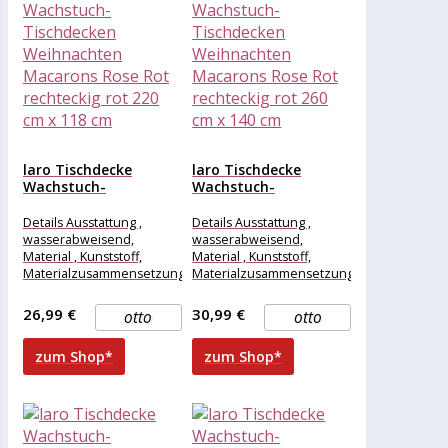
laro Tischdecke
laro Tischdecke
Wachstuch-
Wachstuch-
Tischdecken
Tischdecken
Weihnachten
Weihnachten
Details Ausstattung ,
Details Ausstattung ,
Macarons Rose Rot...
Macarons Rose Rot...
wasserabweisend,
wasserabweisend,
Material , Kunststoff,
Material , Kunststoff,
Materialzusammensetzung
Materialzusammensetzung
, Kunststoff, Maße &
, Kunststoff, Maße &
Gewicht Breite , 220 cm,
Gewicht Breite , 260 cm,
26,99 €
30,99 €
otto
otto
Länge , 118
Länge , 140
zum Shop*
zum Shop*