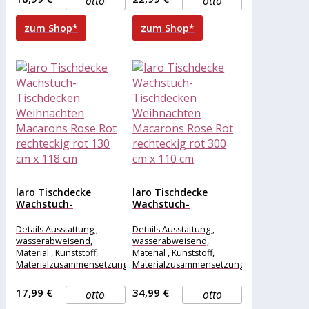
otto
otto
Länge , 118
Länge , 100
zum Shop*
zum Shop*
laro Tischdecke
laro Tischdecke
Wachstuch-
Wachstuch-
Tischdecken
Tischdecken
Weihnachten
Weihnachten
Details Ausstattung ,
Details Ausstattung ,
Macarons Rose Rot...
Macarons Rose Rot...
wasserabweisend,
wasserabweisend,
Material , Kunststoff,
Material , Kunststoff,
Materialzusammensetzung
Materialzusammensetzung
, Kunststoff, Maße &
, Kunststoff, Maße &
Gewicht Breite , 130 cm,
Gewicht Breite , 300 cm,
17,99 €
34,99 €
otto
otto
Länge , 118
Länge , 110