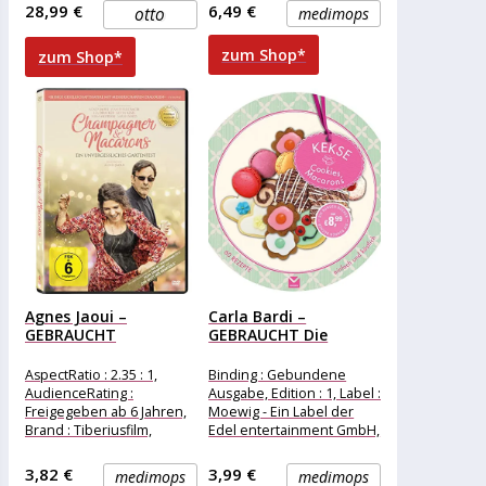
Gewicht Breite , 240 cm,
Standard
28,99 €
6,49 €
otto
medimops
Länge , 140
zum Shop*
zum Shop*
Agnes Jaoui –
Carla Bardi –
GEBRAUCHT
GEBRAUCHT Die
Champagner &
runden Bücher:...
Macarons...
AspectRatio : 2.35 : 1,
Binding : Gebundene
AudienceRating :
Ausgabe, Edition : 1, Label :
Freigegeben ab 6 Jahren,
Moewig - Ein Label der
Brand : Tiberiusfilm,
Edel entertainment GmbH,
Binding : DVD, Edition :
Publisher : Moewig
Standard
3,82 €
3,99 €
medimops
medimops