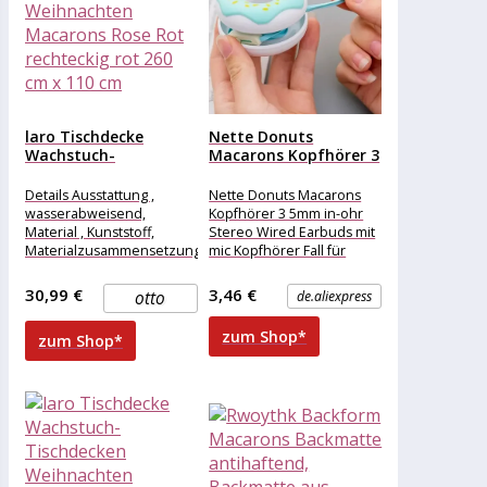
laro Tischdecke
Nette Donuts
Wachstuch-
Macarons Kopfhörer 3
Tischdecken
5mm in-ohr...
Weihnachten
Details Ausstattung ,
Nette Donuts Macarons
Macarons Rose Rot...
wasserabweisend,
Kopfhörer 3 5mm in-ohr
Material , Kunststoff,
Stereo Wired Earbuds mit
Materialzusammensetzung
mic Kopfhörer Fall für
, Kunststoff, Maße &
Kinder
Gewicht Breite , 260 cm,
30,99 €
3,46 €
otto
de.aliexpress
Länge , 110
zum Shop*
zum Shop*