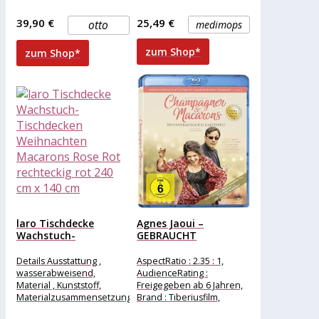
aus Silikon mit Motiv,
Publisher : PAGE STREET
Eigenschaften , schlagfest
PUB, medium
39,90 €
25,49 €
otto
medimops
kratzfest
zum Shop*
zum Shop*
laro Tischdecke
Agnes Jaoui –
Wachstuch-
GEBRAUCHT
Tischdecken
Champagner &
Weihnachten
Macarons...
Details Ausstattung ,
AspectRatio : 2.35 : 1,
Macarons Rose Rot...
wasserabweisend,
AudienceRating :
Material , Kunststoff,
Freigegeben ab 6 Jahren,
Materialzusammensetzung
Brand : Tiberiusfilm,
, Kunststoff, Maße &
Binding : Blu-ray, Edition :