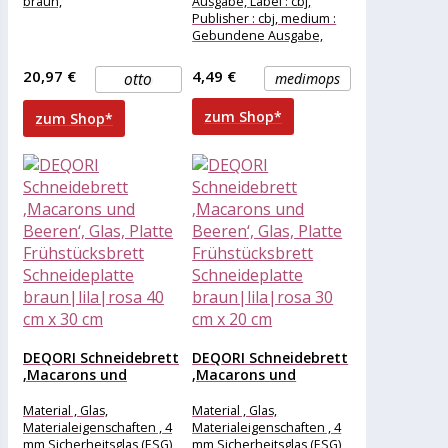
braun,
Ausgabe, Label : cbj,
Publisher : cbj, medium :
Gebundene Ausgabe,
numberOfPages : 224,
publicationDate : 2018-10-
20,97 €
4,49 €
otto
medimops
15,
zum Shop*
zum Shop*
DEQORI Schneidebrett
DEQORI Schneidebrett
‚Macarons und
‚Macarons und
Beeren‘, Glas, Platte...
Beeren‘, Glas, Platte...
Material , Glas,
Material , Glas,
Materialeigenschaften , 4
Materialeigenschaften , 4
mm Sicherheitsglas (ESG),
mm Sicherheitsglas (ESG),