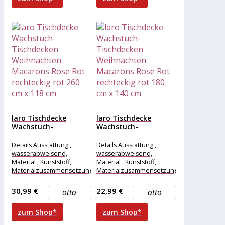
laro Tischdecke
laro Tischdecke
Wachstuch-
Wachstuch-
Tischdecken
Tischdecken
Weihnachten
Weihnachten
Details Ausstattung ,
Details Ausstattung ,
Macarons Rose Rot...
Macarons Rose Rot...
wasserabweisend,
wasserabweisend,
Material , Kunststoff,
Material , Kunststoff,
Materialzusammensetzung
Materialzusammensetzung
, Kunststoff, Maße &
, Kunststoff, Maße &
Gewicht Breite , 260 cm,
Gewicht Breite , 180 cm,
30,99 €
22,99 €
otto
otto
Länge , 118
Länge , 140
zum Shop*
zum Shop*