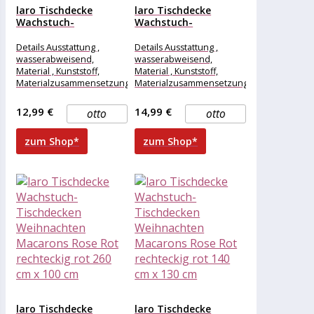
laro Tischdecke
laro Tischdecke
Wachstuch-
Wachstuch-
Tischdecken
Tischdecken
Weihnachten
Weihnachten
Details Ausstattung ,
Details Ausstattung ,
Macarons Rose Rot...
Macarons Rose Rot...
wasserabweisend,
wasserabweisend,
Material , Kunststoff,
Material , Kunststoff,
Materialzusammensetzung
Materialzusammensetzung
, Kunststoff, Maße &
, Kunststoff, Maße &
Gewicht Breite , 120 cm,
Gewicht Breite , 140 cm,
12,99 €
14,99 €
otto
otto
Länge , 80
Länge , 100
zum Shop*
zum Shop*
laro Tischdecke
laro Tischdecke