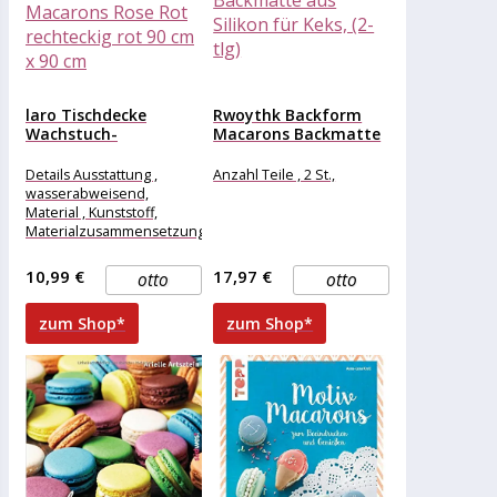
laro Tischdecke
Rwoythk Backform
Wachstuch-
Macarons Backmatte
Tischdecken
antihaftend,
Weihnachten
Backmatte aus...
Details Ausstattung ,
Anzahl Teile , 2 St.,
Macarons Rose Rot...
wasserabweisend,
Material , Kunststoff,
Materialzusammensetzung
, Kunststoff, Maße &
Gewicht Breite , 90 cm,
10,99 €
17,97 €
otto
otto
Länge , 90
zum Shop*
zum Shop*