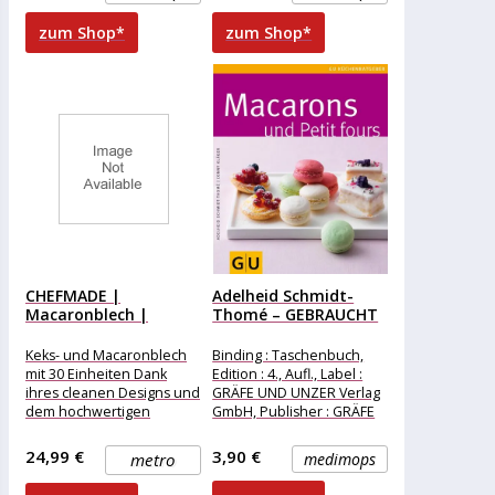
zum Shop*
zum Shop*
CHEFMADE |
Adelheid Schmidt-
Macaronblech |
Thomé – GEBRAUCHT
325x290x6mm |
Macarons und Petit...
Champagnergold...
Keks- und Macaronblech
Binding : Taschenbuch,
mit 30 Einheiten Dank
Edition : 4., Aufl., Label :
ihres cleanen Designs und
GRÄFE UND UNZER Verlag
dem hochwertigen
GmbH, Publisher : GRÄFE
Karbonstahl-Material
UND UNZER Verlag
zaubert diese Backform in
24,99 €
3,90 €
metro
medimops
Profi-Qualität
wohlgeformte