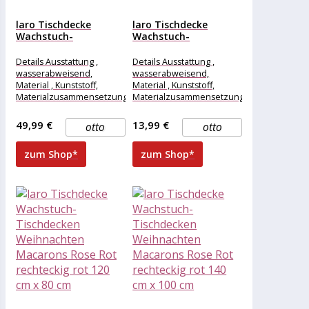
laro Tischdecke
laro Tischdecke
Wachstuch-
Wachstuch-
Tischdecken
Tischdecken
Weihnachten
Weihnachten
Details Ausstattung ,
Details Ausstattung ,
Macarons Rose Rot...
Macarons Rose Rot...
wasserabweisend,
wasserabweisend,
Material , Kunststoff,
Material , Kunststoff,
Materialzusammensetzung
Materialzusammensetzung
, Kunststoff, Maße &
, Kunststoff, Maße &
Gewicht Breite , 500 cm,
Gewicht Breite , 100 cm,
49,99 €
13,99 €
otto
otto
Länge , 140
Länge , 100
zum Shop*
zum Shop*