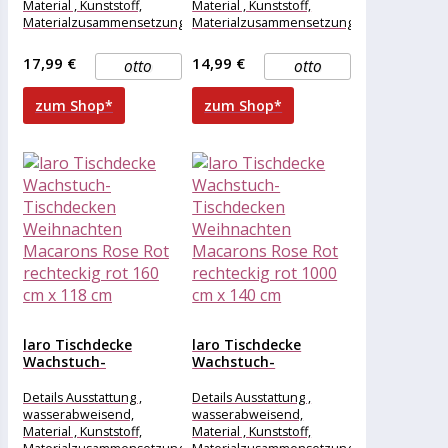
Material , Kunststoff,
Material , Kunststoff,
Materialzusammensetzung
Materialzusammensetzung
, Kunststoff, Maße &
, Kunststoff, Maße &
Gewicht Breite , 120 cm,
Gewicht Breite , 120 cm,
17,99 €
14,99 €
otto
otto
Länge , 130
Länge , 100
zum Shop*
zum Shop*
laro Tischdecke
laro Tischdecke
Wachstuch-
Wachstuch-
Tischdecken
Tischdecken
Weihnachten
Weihnachten
Details Ausstattung ,
Details Ausstattung ,
Macarons Rose Rot...
Macarons Rose Rot...
wasserabweisend,
wasserabweisend,
Material , Kunststoff,
Material , Kunststoff,