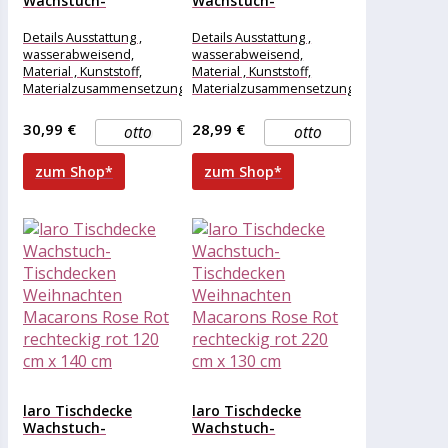
Wachstuch-
Wachstuch-
Tischdecken
Tischdecken
Weihnachten
Weihnachten
Details Ausstattung ,
Details Ausstattung ,
Macarons Rose Rot...
Macarons Rose Rot...
wasserabweisend,
wasserabweisend,
Material , Kunststoff,
Material , Kunststoff,
Materialzusammensetzung
Materialzusammensetzung
, Kunststoff, Maße &
, Kunststoff, Maße &
Gewicht Breite , 260 cm,
Gewicht Breite , 240 cm,
30,99 €
28,99 €
otto
otto
Länge , 130
Länge , 110
zum Shop*
zum Shop*
laro Tischdecke
laro Tischdecke
Wachstuch-
Wachstuch-
Tischdecken
Tischdecken