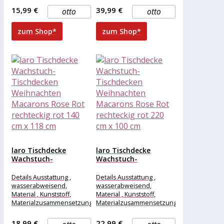
Gewicht Breite , 110 cm,
Gewicht Breite , 400 cm,
15,99 €
39,99 €
otto
otto
Länge , 110
Länge , 140
zum Shop*
zum Shop*
laro Tischdecke
laro Tischdecke
Wachstuch-
Wachstuch-
Tischdecken
Tischdecken
Weihnachten
Weihnachten
Details Ausstattung ,
Details Ausstattung ,
Macarons Rose Rot...
Macarons Rose Rot...
wasserabweisend,
wasserabweisend,
Material , Kunststoff,
Material , Kunststoff,
Materialzusammensetzung
Materialzusammensetzung
, Kunststoff, Maße &
, Kunststoff, Maße &
Gewicht Breite , 140 cm,
Gewicht Breite , 220 cm,
18,99 €
22,99 €