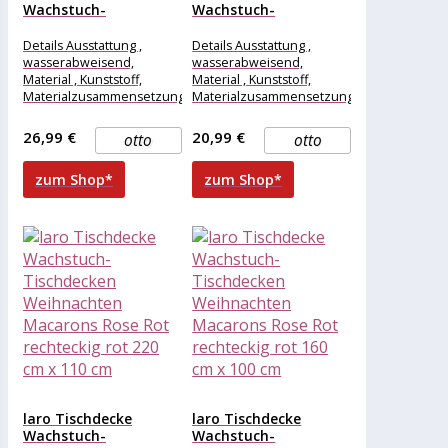
Wachstuch-
Wachstuch-
Tischdecken
Tischdecken
Weihnachten
Weihnachten
Details Ausstattung ,
Details Ausstattung ,
Macarons Rose Rot...
Macarons Rose Rot...
wasserabweisend,
wasserabweisend,
Material , Kunststoff,
Material , Kunststoff,
Materialzusammensetzung
Materialzusammensetzung
, Kunststoff, Maße &
, Kunststoff, Maße &
Gewicht Breite , 260 cm,
Gewicht Breite , 140 cm,
26,99 €
20,99 €
otto
otto
Länge , 100
Länge , 130
zum Shop*
zum Shop*
laro Tischdecke
laro Tischdecke
Wachstuch-
Wachstuch-