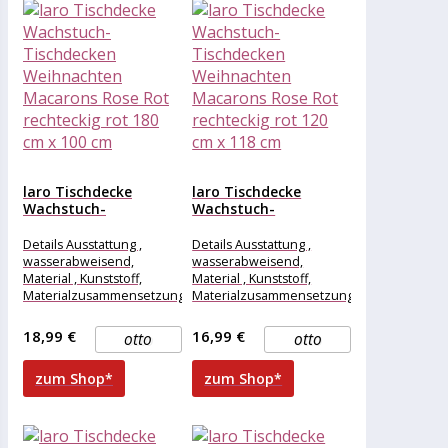
laro Tischdecke
laro Tischdecke
Wachstuch-
Wachstuch-
Tischdecken
Tischdecken
Weihnachten
Weihnachten
Details Ausstattung ,
Details Ausstattung ,
Macarons Rose Rot...
Macarons Rose Rot...
wasserabweisend,
wasserabweisend,
Material , Kunststoff,
Material , Kunststoff,
Materialzusammensetzung
Materialzusammensetzung
, Kunststoff, Maße &
, Kunststoff, Maße &
Gewicht Breite , 180 cm,
Gewicht Breite , 120 cm,
18,99 €
16,99 €
otto
otto
Länge , 100
Länge , 118
zum Shop*
zum Shop*