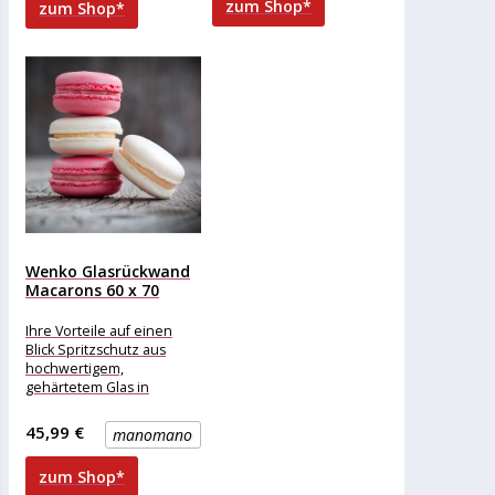
zum Shop*
zum Shop*
Wenko Glasrückwand
Macarons 60 x 70
cm,...
Ihre Vorteile auf einen
Blick Spritzschutz aus
hochwertigem,
gehärtetem Glas in
trendiger Gebäck-Optik :
Robust und schlagfest :
45,99 €
manomano
Spezielle Schutzschicht
zum Shop*