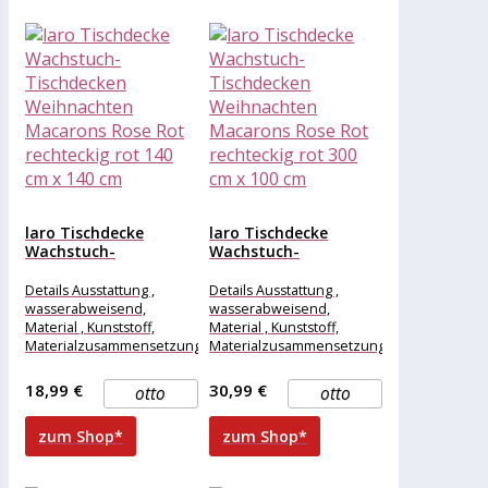
laro Tischdecke
laro Tischdecke
Wachstuch-
Wachstuch-
Tischdecken
Tischdecken
Weihnachten
Weihnachten
Details Ausstattung ,
Details Ausstattung ,
Macarons Rose Rot...
Macarons Rose Rot...
wasserabweisend,
wasserabweisend,
Material , Kunststoff,
Material , Kunststoff,
Materialzusammensetzung
Materialzusammensetzung
, Kunststoff, Maße &
, Kunststoff, Maße &
Gewicht Breite , 140 cm,
Gewicht Breite , 300 cm,
18,99 €
30,99 €
otto
otto
Länge , 140
Länge , 100
zum Shop*
zum Shop*