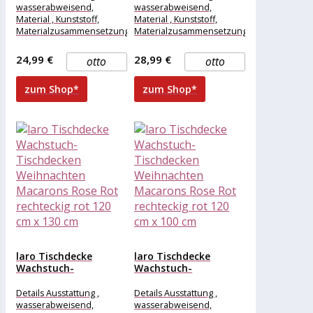
Macarons Rose Rot...
Macarons Rose Rot...
wasserabweisend,
wasserabweisend,
Material , Kunststoff,
Material , Kunststoff,
Materialzusammensetzung
Materialzusammensetzung
, Kunststoff, Maße &
, Kunststoff, Maße &
Gewicht Breite , 210 cm,
Gewicht Breite , 240 cm,
24,99 €
28,99 €
otto
otto
Länge , 110
Länge , 130
zum Shop*
zum Shop*
laro Tischdecke
laro Tischdecke
Wachstuch-
Wachstuch-
Tischdecken
Tischdecken
Weihnachten
Weihnachten
Details Ausstattung ,
Details Ausstattung ,
Macarons Rose Rot...
Macarons Rose Rot...
wasserabweisend,
wasserabweisend,