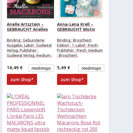
Arielle Artsztein –
Anna-Lena Krell –
GEBRAUCHT Arielles
GEBRAUCHT Motiv
Macarons &...
Macarons: zum...
Binding : Gebundene
Binding : Broschiert,
Ausgabe, Label : Südwest
Edition : 1, Label : Frech,
Verlag, Publisher :
Publisher : Frech, medium
Südwest Verlag, medium :
: Broschiert,
Gebundene Ausgabe,
numberOfPages : 48,
numberOfPages : 176,
publicationDate :
16,49 €
5,49 €
medimops
medimops
publicationDate
zum Shop*
zum Shop*