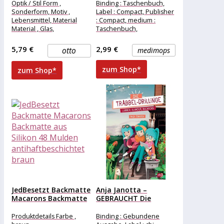
Christbaumschmuck
Optik / Stil Form ,
Binding : Taschenbuch,
Glas Macarons...
Sonderform, Motiv ,
Label : Compact, Publisher
Lebensmittel, Material
: Compact, medium :
Material , Glas,
Taschenbuch,
numberOfPages : 80,
publicationDate : 2016-02-
5,79 €
2,99 €
otto
medimops
01, authors :
zum Shop*
zum Shop*
JedBesetzt Backmatte
Anja Janotta –
Macarons Backmatte
GEBRAUCHT Die
aus Silikon 48...
Trabbel-Drillinge –...
Produktdetails Farbe ,
Binding : Gebundene