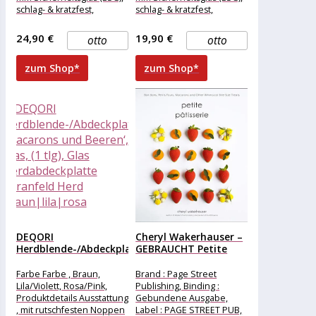
schlag- & kratzfest,
schlag- & kratzfest,
hygienisch, Breite , 40 cm,
hygienisch, Breite , 30 cm,
Höhe , 30
Höhe , 20
24,90 €
19,90 €
otto
otto
zum Shop*
zum Shop*
DEQORI
Cheryl Wakerhauser –
Herdblende-/Abdeckplatte
GEBRAUCHT Petite
‚Macarons und
Pâtisserie: Bon...
Beeren‘, Glas, (1...
Farbe Farbe , Braun,
Brand : Page Street
Lila/Violett, Rosa/Pink,
Publishing, Binding :
Produktdetails Ausstattung
Gebundene Ausgabe,
, mit rutschfesten Noppen
Label : PAGE STREET PUB,