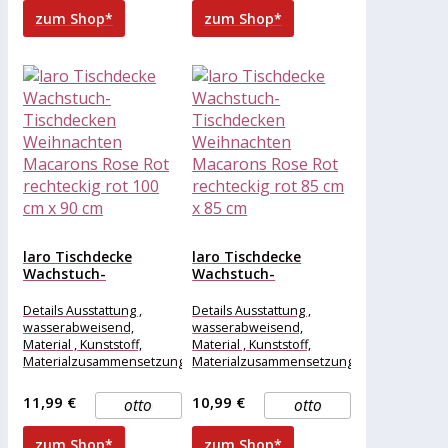
zum Shop*
zum Shop*
laro Tischdecke
laro Tischdecke
Wachstuch-
Wachstuch-
Tischdecken
Tischdecken
Weihnachten
Weihnachten
Details Ausstattung ,
Details Ausstattung ,
Macarons Rose Rot...
Macarons Rose Rot...
wasserabweisend,
wasserabweisend,
Material , Kunststoff,
Material , Kunststoff,
Materialzusammensetzung
Materialzusammensetzung
, Kunststoff, Maße &
, Kunststoff, Maße &
Gewicht Breite , 100 cm,
Gewicht Breite , 85 cm,
11,99 €
10,99 €
otto
otto
Länge , 90
Länge , 85
zum Shop*
zum Shop*