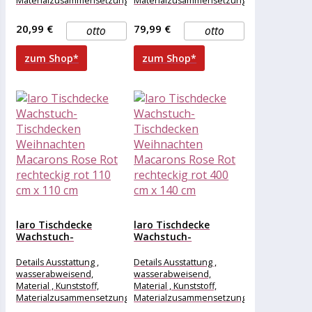
Materialzusammensetzung
Materialzusammensetzung
, Kunststoff, Maße &
, Kunststoff, Maße &
Gewicht Breite , 160 cm,
Gewicht Breite , 1000 cm,
20,99 €
79,99 €
otto
otto
Länge , 118
Länge , 140
zum Shop*
zum Shop*
laro Tischdecke
laro Tischdecke
Wachstuch-
Wachstuch-
Tischdecken
Tischdecken
Weihnachten
Weihnachten
Details Ausstattung ,
Details Ausstattung ,
Macarons Rose Rot...
Macarons Rose Rot...
wasserabweisend,
wasserabweisend,
Material , Kunststoff,
Material , Kunststoff,
Materialzusammensetzung
Materialzusammensetzung
, Kunststoff, Maße &
, Kunststoff, Maße &