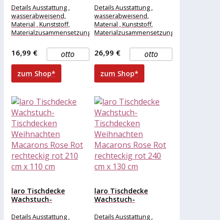
Weihnachten
Weihnachten
Details Ausstattung ,
Details Ausstattung ,
Macarons Rose Rot...
Macarons Rose Rot...
wasserabweisend,
wasserabweisend,
Material , Kunststoff,
Material , Kunststoff,
Materialzusammensetzung
Materialzusammensetzung
, Kunststoff, Maße &
, Kunststoff, Maße &
Gewicht Breite , 120 cm,
Gewicht Breite , 220 cm,
16,99 €
26,99 €
otto
otto
Länge , 140
Länge , 130
zum Shop*
zum Shop*
laro Tischdecke
laro Tischdecke
Wachstuch-
Wachstuch-
Tischdecken
Tischdecken
Weihnachten
Weihnachten
Details Ausstattung ,
Details Ausstattung ,