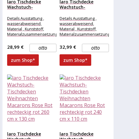
laro Tischdecke
laro Tischdecke
Wachstuch-
Wachstuch-
Tischdecken
Tischdecken
Weihnachten
Weihnachten
Details Ausstattung ,
Details Ausstattung ,
Macarons Rose Rot...
Macarons Rose Rot...
wasserabweisend,
wasserabweisend,
Material , Kunststoff,
Material , Kunststoff,
Materialzusammensetzung
Materialzusammensetzung
, Kunststoff, Maße &
, Kunststoff, Maße &
Gewicht Breite , 240 cm,
Gewicht Breite , 280 cm,
28,99 €
32,99 €
otto
otto
Länge , 118
Länge , 110
zum Shop*
zum Shop*
laro Tischdecke
laro Tischdecke