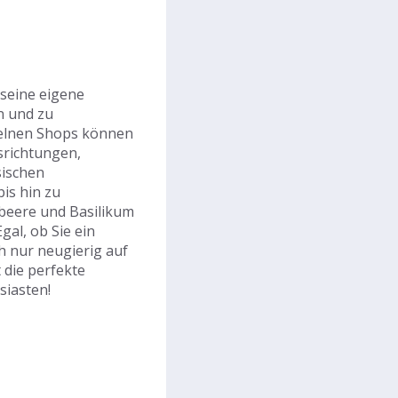
seine eigene
n und zu
nzelnen Shops können
richtungen,
sischen
is hin zu
beere und Basilikum
gal, ob Sie ein
h nur neugierig auf
 die perfekte
siasten!