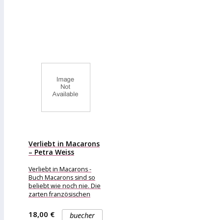
Verliebt in Macarons
– Petra Weiss
Verliebt in Macarons -
Buch Macarons sind so
beliebt wie noch nie. Die
zarten französischen
Mandelbaisers
bestechen durch ihre
18,00 €
buecher
Zartheit