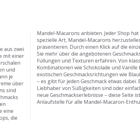
Mandel-Macarons anbieten. Jeder Shop hat 
spezielle Art, Mandel-Macarons herzustelle
präsentieren. Durch einen Klick auf die ei
e aus zwei
Sie mehr über die angebotenen Geschmacks
 mit einer
Füllungen und Texturen erfahren. Von klas
erschalen
Kombinationen wie Schokolade und Vanille b
ten und
exotischen Geschmacksrichtungen wie Blau
ann je
– es gibt für jeden Geschmack etwas dabei. E
creme über
Liebhaber von Süßigkeiten sind oder einfac
ns sind
neue Geschmackserlebnisse – diese Seite ist
schmacks
Anlaufstelle für alle Mandel-Macaron-Enthu
den
e eine
ops, die