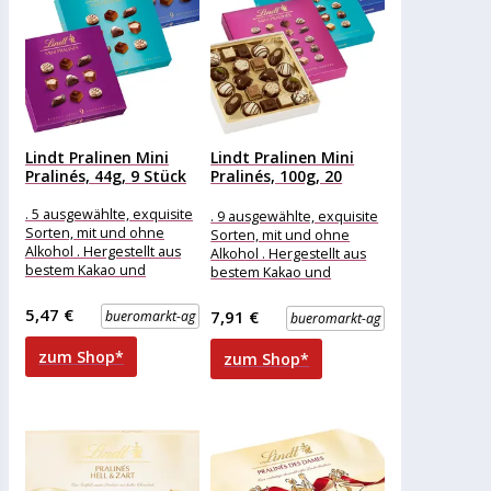
Lindt Pralinen Mini
Lindt Pralinen Mini
Pralinés, 44g, 9 Stück
Pralinés, 100g, 20
Stück
. 5 ausgewählte, exquisite
. 9 ausgewählte, exquisite
Sorten, mit und ohne
Sorten, mit und ohne
Alkohol . Hergestellt aus
Alkohol . Hergestellt aus
bestem Kakao und
bestem Kakao und
feinsten Zutaten .
feinsten Zutaten .
Luxuriöse Auswahl
Luxuriöse Auswahl
5,47 €
7,91 €
bueromarkt-ag
bueromarkt-ag
zum Shop*
zum Shop*