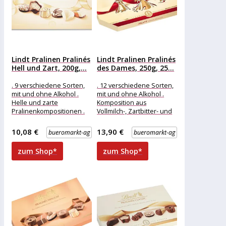
Lindt Pralinen Pralinés
Lindt Pralinen Pralinés
Hell und Zart, 200g,...
des Dames, 250g, 25...
. 9 verschiedene Sorten,
. 12 verschiedene Sorten,
mit und ohne Alkohol .
mit und ohne Alkohol .
Helle und zarte
Komposition aus
Pralinenkompositionen .
Vollmilch-, Zartbitter- und
Mit edler Vollmilch- und
weißer Schokolade
feinster weißen
Merkmale: Ausführung:
10,08 €
13,90 €
bueromarkt-ag
bueromarkt-ag
Geschenk weitere
zum Shop*
zum Shop*