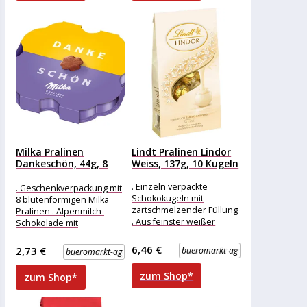
Milka Pralinen
Lindt Pralinen Lindor
Dankeschön, 44g, 8
Weiss, 137g, 10 Kugeln
Stück
. Einzeln verpackte
. Geschenkverpackung mit
Schokokugeln mit
8 blütenförmigen Milka
zartschmelzender Füllung
Pralinen . Alpenmilch-
. Aus feinster weißer
Schokolade mit
Schokolade Merkmale:
Milchcreme-Füllung . Ideal
Verpackung: einzeln
als kleine Geste Merkmale:
6,46 €
2,73 €
bueromarkt-ag
bueromarkt-ag
verpackt Eigenschaft: ohne
Eigenschaft: ohne Alkohol
Alkohol weitere
zum Shop*
zum Shop*