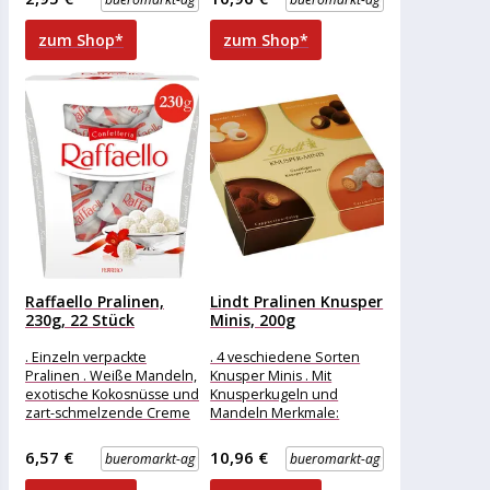
Ausführung: Geschenk
Merkmale: Eigenschaft:
weitere
ohne Alkohol Ausführung:
zum Shop*
zum Shop*
Produktinformationen:
Geschenk
Raffaello Pralinen,
Lindt Pralinen Knusper
230g, 22 Stück
Minis, 200g
. Einzeln verpackte
. 4 veschiedene Sorten
Pralinen . Weiße Mandeln,
Knusper Minis . Mit
exotische Kokosnüsse und
Knusperkugeln und
zart-schmelzende Creme
Mandeln Merkmale:
Merkmale: Verpackung:
Eigenschaft: ohne Alkohol
einzeln verpackt
Ausführung: Geschenk
6,57 €
10,96 €
bueromarkt-ag
bueromarkt-ag
Eigenschaft: ohne Alkohol
weitere
Ausführung:
Produktinformationen: