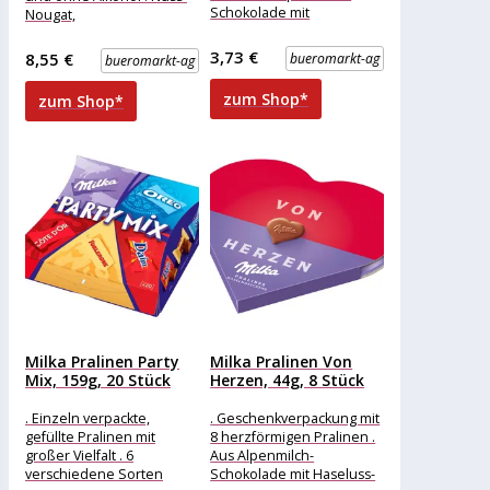
Schokolade mit
Nougat,
Kakaocrème-Füllung . Ideal
Trüffelspezialitäten und
als kleine Geste Merkmale:
Marzipan-Kreationen
3,73 €
8,55 €
bueromarkt-ag
bueromarkt-ag
Eigenschaft: ohne Alkohol
Merkmale: Ausführung:
Ausführung:
Geschenk weitere
zum Shop*
zum Shop*
Produktinformationen:
Milka Pralinen Party
Milka Pralinen Von
Mix, 159g, 20 Stück
Herzen, 44g, 8 Stück
. Einzeln verpackte,
. Geschenkverpackung mit
gefüllte Pralinen mit
8 herzförmigen Pralinen .
großer Vielfalt . 6
Aus Alpenmilch-
verschiedene Sorten
Schokolade mit Haseluss-