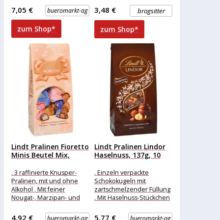
Vollmilchschokolade
Weihnachtszeit. Die
7,05 €
3,48 €
bueromarkt-ag
brogsitter
Merkmale: Eigenschaft:
ohne Alkohol Ausführung:
zum Shop*
zum Shop*
Geschenk weitere
Produktinformationen:
Inhalt: 120g,
Lindt Pralinen Fioretto
Lindt Pralinen Lindor
Minis Beutel Mix,
Haselnuss, 137g, 10
115g,...
Kugeln
. 3 raffinierte Knusper-
. Einzeln verpackte
Pralinen, mit und ohne
Schokokugeln mit
Alkohol . Mit feiner
zartschmelzender Füllung
Nougat-, Marzipan- und
. Mit Haselnuss-Stückchen
Cappuccino-Füllung .
und feinster Vollmilch-
Umhüllt von knusprigem
Schokolade Merkmale:
4,92 €
5,77 €
bueromarkt-ag
bueromarkt-ag