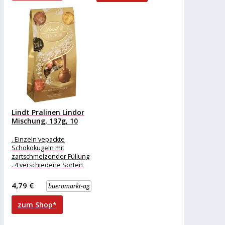
Weißer
Kakaobutter), SAHNE,
PISTAZIEN, Emulgator:
Lindt Pralinen Lindor
Mischung, 137g, 10
Kugeln
. Einzeln vepackte
Schokokugeln mit
zartschmelzender Füllung
. 4 verschiedene Sorten
Merkmale: Verpackung:
einzeln verpackt
4,79 €
bueromarkt-ag
Eigenschaft: ohne Alkohol
weitere
zum Shop*
Produktinformationen: