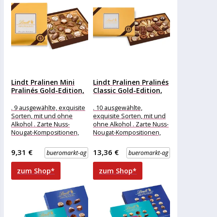
Lindt Pralinen Mini
Lindt Pralinen Pralinés
Pralinés Gold-Edition,
Classic Gold-Edition,
100g, 20...
200g, 20...
. 9 ausgewählte, exquisite
. 10 ausgewählte,
Sorten, mit und ohne
exquisite Sorten, mit und
Alkohol . Zarte Nuss-
ohne Alkohol . Zarte Nuss-
Nougat-Kompositionen,
Nougat-Kompositionen,
edle Trüffel- &
edle Trüffel- &
Marzipanspezialitäten .
Marzipanspezialitäten .
9,31 €
13,36 €
bueromarkt-ag
bueromarkt-ag
Hergestellt aus bestem
Hergestellt aus bestem
zum Shop*
zum Shop*