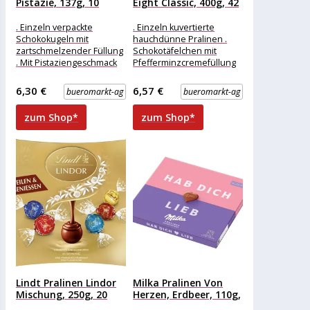
Pistazie, 137g, 10
Eight Classic, 400g, 42
Kugeln
Stück
. Einzeln verpackte
. Einzeln kuvertierte
Schokokugeln mit
hauchdünne Pralinen .
zartschmelzender Füllung
Schokotäfelchen mit
. Mit Pistaziengeschmack
Pfefferminzcremefüllung
und feinster Vollmilch-
Merkmale: Verpackung:
Schokolade Merkmale:
einzeln verpackt
6,30 €
6,57 €
bueromarkt-ag
bueromarkt-ag
Verpackung: einzeln
Eigenschaft: ohne Alkohol
verpackt Eigenschaft: ohne
Ausführung: Geschenk
zum Shop*
zum Shop*
Alkohol
weitere
Produktinformationen:
Lindt Pralinen Lindor
Milka Pralinen Von
Mischung, 250g, 20
Herzen, Erdbeer, 110g,
Kugeln
20...