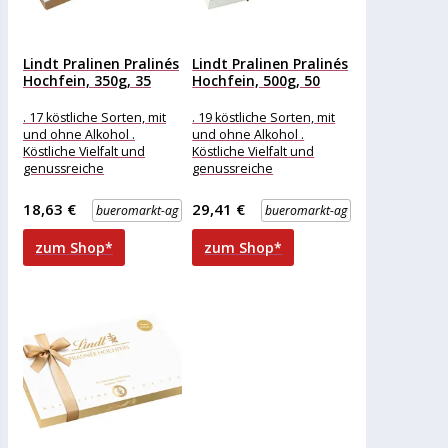
Lindt Pralinen Pralinés
Lindt Pralinen Pralinés
Hochfein, 350g, 35
Hochfein, 500g, 50
Stück
Stück
. 17 köstliche Sorten, mit
. 19 köstliche Sorten, mit
und ohne Alkohol .
und ohne Alkohol .
Köstliche Vielfalt und
Köstliche Vielfalt und
genussreiche
genussreiche
Abwechslung . Feinster
Abwechslung . Feinster
Genuss für besonders
Genuss für besonders
18,63 €
29,41 €
bueromarkt-ag
bueromarkt-ag
hochfeine
hochfeine
zum Shop*
zum Shop*