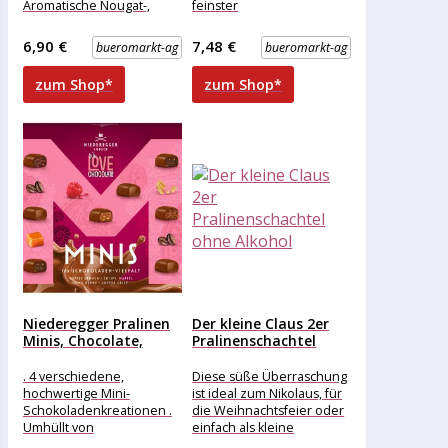
Aromatische Nougat-,
feinster
Marzipan- und
Vollmilchschokolade
Schokoladen-Delikatessen
Merkmale: Eigenschaft:
6,90 €
7,48 €
bueromarkt-ag
bueromarkt-ag
. Luxuriöse Auswahl an
ohne Alkohol Ausführung:
Mini-Meisterwerken
Geschenk weitere
zum Shop*
zum Shop*
Produktinformationen:
Niederegger Pralinen
Der kleine Claus 2er
Minis, Chocolate,
Pralinenschachtel
120g, 16 Stück
ohne Alkohol
. 4 verschiedene,
Diese süße Überraschung
hochwertige Mini-
ist ideal zum Nikolaus, für
Schokoladenkreationen .
die Weihnachtsfeier oder
Umhüllt von
einfach als kleine
zartschmelzender
Belohnung in der (Vor-)