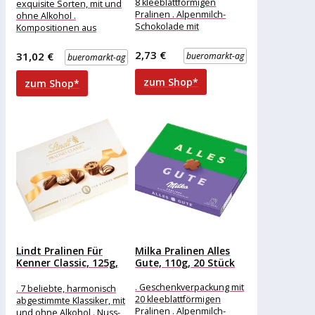
8 kleeblattförmigen
exquisite Sorten, mit und
Pralinen . Alpenmilch-
ohne Alkohol .
Schokolade mit
Kompositionen aus
Kakaocrème-Füllung . Ideal
dunkler, weißer und
als kleine Geste Merkmale:
feiner Vollmilchschokolade
2,73 €
31,02 €
bueromarkt-ag
bueromarkt-ag
Eigenschaft: ohne Alkohol
. Mit erlesen
Ausführung:
zum Shop*
zum Shop*
Lindt Pralinen Für
Milka Pralinen Alles
Kenner Classic, 125g,
Gute, 110g, 20 Stück
12...
. Geschenkverpackung mit
. 7 beliebte, harmonisch
20 kleeblattförmigen
abgestimmte Klassiker, mit
Pralinen . Alpenmilch-
und ohne Alkohol . Nuss-