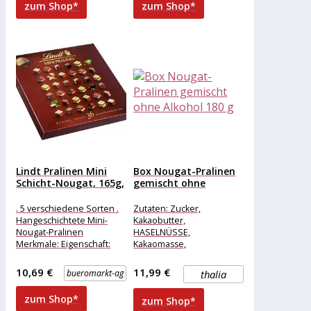
zum Shop*
zum Shop*
Ausführung: Geschenk
ohne Alkohol weitere
Lindt Pralinen Mini
Box Nougat-Pralinen
Schicht-Nougat, 165g,
gemischt ohne
36 Stück
Alkohol 180 g
. 5 verschiedene Sorten .
Zutaten: Zucker,
Hangeschichtete Mini-
Kakaobutter,
Nougat-Pralinen
HASELNÜSSE,
Merkmale: Eigenschaft:
Kakaomasse,
ohne Alkohol Ausführung:
VOLLMILCHPULVER,
Geschenk weitere
Marzipan (MANDELN 52%,
10,69 €
11,99 €
bueromarkt-ag
thalia
Produktinformationen:
Zucker, Feuchthaltemittel:
Inhalt: 165g, Sorten:
Invertase), Mandelnougat
zum Shop*
zum Shop*
Mandel-Nuss-Nougat
(Zucker, MANDELN 44%,