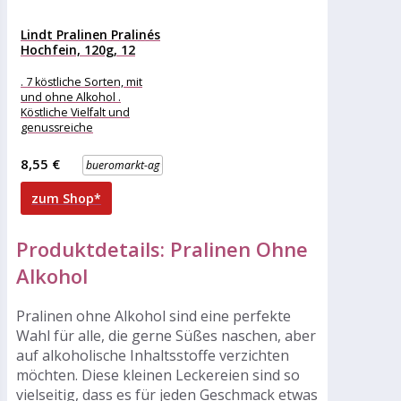
Lindt Pralinen Pralinés
Hochfein, 120g, 12
Stück
. 7 köstliche Sorten, mit
und ohne Alkohol .
Köstliche Vielfalt und
genussreiche
Abwechslung . Feinster
Genuss für besonders
8,55 €
bueromarkt-ag
hochfeine
zum Shop*
Produktdetails: Pralinen Ohne
Alkohol
Pralinen ohne Alkohol sind eine perfekte
Wahl für alle, die gerne Süßes naschen, aber
auf alkoholische Inhaltsstoffe verzichten
möchten. Diese kleinen Leckereien sind so
vielseitig, dass es für jeden Geschmack etwas