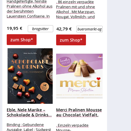
1075g
Handgefertigte, feinste
. 86 einzeln verpackte
Pralinen ohne Alkohol aus
Pralinen mit und ohne
der berühmten
Alkohol . Mit Marzipan,
Lauenstein Confiserie. In
Nougat, Vollmilch- und
den Sorten Weiß in
Zartbitter-Schokolade
Zartbitter getaucht,
Merkmale: Ausführung:
19,95 €
42,79 €
brogsitter
bueromarkt-ag
Mandelnougat-Krokant,
Geschenkverpackung,
Macadamia-Praline mit
Pralinen
zum Shop*
zum Shop*
Eble, Nele Marike –
Merci Pralinen Mousse
Schokolade & Drinks...
au Chocolat Vielfalt,
Finest...
Binding : Gebundene
. Einzeln verpackte
Ausgabe, Label : Südwest
Mousse-