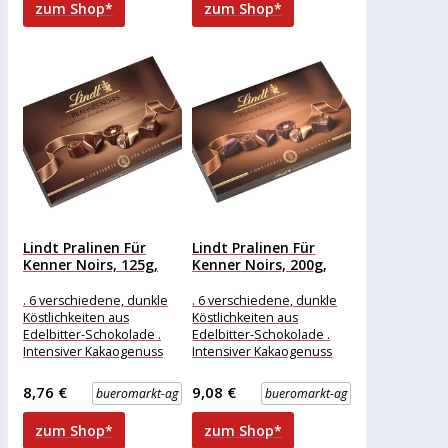
zum Shop*
zum Shop*
Inhalt:
Lindt Pralinen Für
Lindt Pralinen Für
Kenner Noirs, 125g,
Kenner Noirs, 200g,
13...
20...
. 6 verschiedene, dunkle
. 6 verschiedene, dunkle
Köstlichkeiten aus
Köstlichkeiten aus
Edelbitter-Schokolade .
Edelbitter-Schokolade .
Intensiver Kakaogenuss
Intensiver Kakaogenuss
mit erlesenen Trüffel- und
mit erlesenen Trüffel- und
Krokantspezialitäten
Krokantspezialitäten
8,76 €
9,08 €
bueromarkt-ag
bueromarkt-ag
Merkmale: Eigenschaft:
Merkmale: Eigenschaft:
ohne Alkohol Ausführung:
ohne Alkohol Ausführung:
zum Shop*
zum Shop*