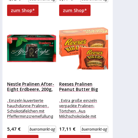
Crisp
Verpackung: einzeln
verpackt Eigenschaft: ohne
zum Shop*
zum Shop*
Alkohol
Nestle Pralinen After-
Reeses Pralinen
Eight Erdbeere, 200g,
Peanut Butter Big
12 Stück
Cups, 624g...
. Einzeln kuvertierte
. Extra große einzeln
hauchdünne Pralinen .
verpackte Pralinen-
Schokotäfelchen mit
Törtchen . Aus
Pfefferminzcremefüllung
Milchschokolade mit
und Erdbeergeschmack
Erdnuss-Creme-Füllung
Merkmale: Verpackung:
Merkmale: Verpackung:
5,47 €
17,11 €
bueromarkt-ag
bueromarkt-ag
einzeln verpackt
einzeln verpackt,
Eigenschaft: ohne Alkohol
Großpackung Eigenschaft: