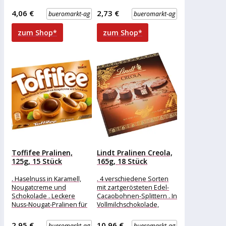
Merkmale: Verpackung:
Nougat-Creme-Füllung .
einzeln verpackt
Ideal als kleine Geste
4,06 €
2,73 €
bueromarkt-ag
bueromarkt-ag
Eigenschaft: ohne Alkohol
Merkmale: Eigenschaft:
Ausführung:
ohne Alkohol
zum Shop*
zum Shop*
Toffifee Pralinen,
Lindt Pralinen Creola,
125g, 15 Stück
165g, 18 Stück
. Haselnuss in Karamell,
. 4 verschiedene Sorten
Nougatcreme und
mit zartgerösteten Edel-
Schokolade . Leckere
Cacaobohnen-Splittern . In
Nuss-Nougat-Pralinen für
Vollmilchschokolade,
zwischendurch Merkmale:
feinherber Nuss-Nougat-
Eigenschaft: ohne Alkohol
und Blancor-Crème
2,95 €
10,96 €
bueromarkt-ag
bueromarkt-ag