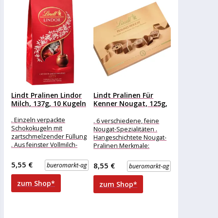
Lindt Pralinen Lindor
Lindt Pralinen Für
Milch, 137g, 10 Kugeln
Kenner Nougat, 125g,
12...
. Einzeln verpackte
. 6 verschiedene, feine
Schokokugeln mit
Nougat-Spezialitäten .
zartschmelzender Füllung
Hangeschichtete Nougat-
. Aus feinster Vollmilch-
Pralinen Merkmale:
Schokolade Merkmale:
Eigenschaft: ohne Alkohol
Verpackung: einzeln
Ausführung: Geschenk
5,55 €
8,55 €
bueromarkt-ag
bueromarkt-ag
verpackt Eigenschaft: ohne
weitere
Alkohol weitere
Produktinformationen:
zum Shop*
zum Shop*
Produktinformationen:
Inhalt: 125g, Sorten: Nuss-
Becherli