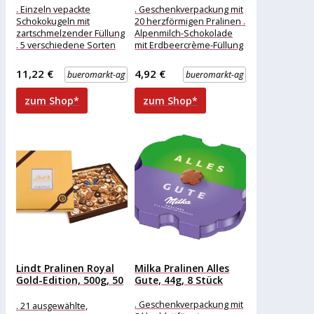
. Einzeln vepackte
. Geschenkverpackung mit
Schokokugeln mit
20 herzförmigen Pralinen .
zartschmelzender Füllung
Alpenmilch-Schokolade
. 5 verschiedene Sorten
mit Erdbeercrème-Füllung
Merkmale: Verpackung:
. Ideal als kleine Geste
einzeln verpackt
Merkmale: Eigenschaft:
11,22 €
4,92 €
bueromarkt-ag
bueromarkt-ag
Eigenschaft: ohne Alkohol
ohne Alkohol Ausführung:
weitere
zum Shop*
zum Shop*
Produktinformationen:
Lindt Pralinen Royal
Milka Pralinen Alles
Gold-Edition, 500g, 50
Gute, 44g, 8 Stück
Stück
. Geschenkverpackung mit
. 21 ausgewählte,