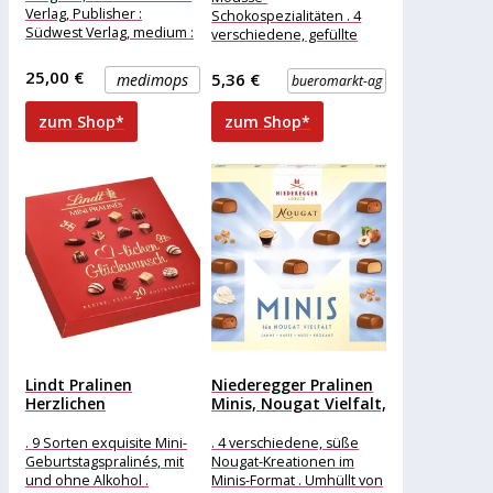
Verlag, Publisher :
Schokospezialitäten . 4
Südwest Verlag, medium :
verschiedene, gefüllte
Gebundene Ausgabe,
Sorten . In ansprechender
numberOfPages : 176,
Geschenkverpackung
25,00 €
5,36 €
medimops
bueromarkt-ag
publicationDate
Merkmale: Verpackung:
einzeln verpackt
zum Shop*
zum Shop*
Eigenschaft: ohne Alkohol
Lindt Pralinen
Niederegger Pralinen
Herzlichen
Minis, Nougat Vielfalt,
Glückwunsch, 100g, 20
120g, 16...
Stück
. 9 Sorten exquisite Mini-
. 4 verschiedene, süße
Geburtstagspralinés, mit
Nougat-Kreationen im
und ohne Alkohol .
Minis-Format . Umhüllt von