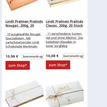
Lindt Pralinen Pralinés
Lindt Pralinen Pralinés
Nougat, 200g, 20
Classic, 200g, 20 Stück
Stück
. 11 verschiedene Sorten,
. 10 ausgewählte Nougat-
mit und ohne Alkohol . Die
Spezialitäten . Mit
beliebten Klassiker in
zartschmelzender Lindt
einer sorgfältig
Schokolade Merkmale:
ausgewählten Mischung .
Eigenschaft: ohne Alkohol
Besonders vielfältige
Ausführung: Geschenk
10,08 €
10,96 €
bueromarkt-ag
bueromarkt-ag
weitere
Produktinformationen:
zum Shop*
zum Shop*
Inhalt: 200g, Sorten: