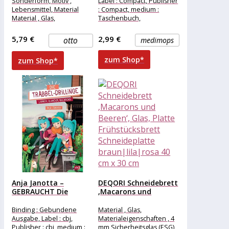
Sonderform, Motiv ,
Label : Compact, Publisher
Lebensmittel, Material
: Compact, medium :
Material , Glas,
Taschenbuch,
numberOfPages : 80,
publicationDate : 2016-02-
5,79 €
2,99 €
otto
medimops
01, authors :
zum Shop*
zum Shop*
Anja Janotta –
DEQORI Schneidebrett
GEBRAUCHT Die
‚Macarons und
Trabbel-Drillinge –...
Beeren‘, Glas, Platte...
Binding : Gebundene
Material , Glas,
Ausgabe, Label : cbj,
Materialeigenschaften , 4
Publisher : cbj, medium :
mm Sicherheitsglas (ESG),