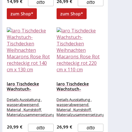
14,99 €
26,99 €
otto
otto
Länge , 100
Länge , 100
zum Shop*
zum Shop*
laro Tischdecke
laro Tischdecke
Wachstuch-
Wachstuch-
Tischdecken
Tischdecken
Weihnachten
Weihnachten
Details Ausstattung ,
Details Ausstattung ,
Macarons Rose Rot...
Macarons Rose Rot...
wasserabweisend,
wasserabweisend,
Material , Kunststoff,
Material , Kunststoff,
Materialzusammensetzung
Materialzusammensetzung
, Kunststoff, Maße &
, Kunststoff, Maße &
Gewicht Breite , 140 cm,
Gewicht Breite , 220 cm,
20,99 €
26,99 €
otto
otto
Länge , 130
Länge , 110