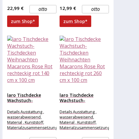
, Kunststoff, Maße &
, Kunststoff, Maße &
Gewicht Breite , 180 cm,
Gewicht Breite , 120 cm,
22,99 €
12,99 €
otto
otto
Länge , 140
Länge , 80
zum Shop*
zum Shop*
laro Tischdecke
laro Tischdecke
Wachstuch-
Wachstuch-
Tischdecken
Tischdecken
Weihnachten
Weihnachten
Details Ausstattung ,
Details Ausstattung ,
Macarons Rose Rot...
Macarons Rose Rot...
wasserabweisend,
wasserabweisend,
Material , Kunststoff,
Material , Kunststoff,
Materialzusammensetzung
Materialzusammensetzung
, Kunststoff, Maße &
, Kunststoff, Maße &
Gewicht Breite , 140 cm,
Gewicht Breite , 260 cm,