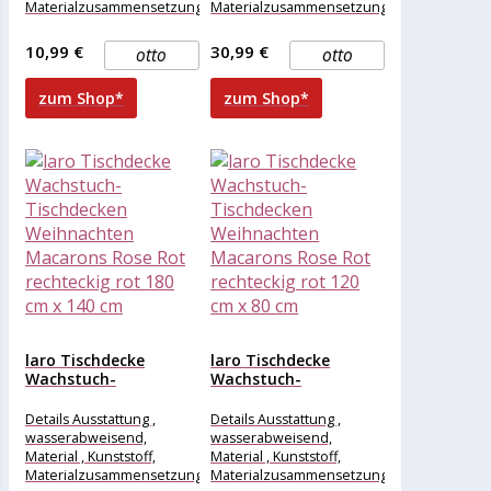
Materialzusammensetzung
Materialzusammensetzung
, Kunststoff, Maße &
, Kunststoff, Maße &
Gewicht Breite , 85 cm,
Gewicht Breite , 260 cm,
10,99 €
30,99 €
otto
otto
Länge , 85
Länge , 118
zum Shop*
zum Shop*
laro Tischdecke
laro Tischdecke
Wachstuch-
Wachstuch-
Tischdecken
Tischdecken
Weihnachten
Weihnachten
Details Ausstattung ,
Details Ausstattung ,
Macarons Rose Rot...
Macarons Rose Rot...
wasserabweisend,
wasserabweisend,
Material , Kunststoff,
Material , Kunststoff,
Materialzusammensetzung
Materialzusammensetzung