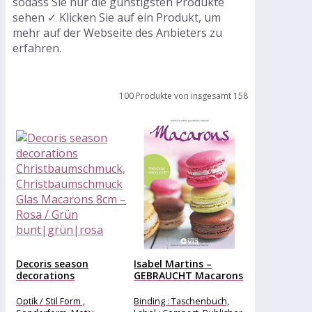
sodass Sie nur die günstigsten Produkte
sehen ✓ Klicken Sie auf ein Produkt, um
mehr auf der Webseite des Anbieters zu
erfahren.
100 Produkte von insgesamt 158
Decoris season
Isabel Martins –
decorations
GEBRAUCHT Macarons
Christbaumschmuck,
– Trendige...
Christbaumschmuck
Optik / Stil Form ,
Binding : Taschenbuch,
Glas Macarons...