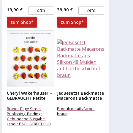
hygienisch, Breite , 30 cm,
aus Silikon mit Motiv,
Höhe , 20
Eigenschaften , schlagfest
19,90 €
39,90 €
otto
otto
kratzfest
zum Shop*
zum Shop*
Cheryl Wakerhauser –
JedBesetzt Backmatte
GEBRAUCHT Petite
Macarons Backmatte
Pâtisserie: Bon...
aus Silikon 48...
Brand : Page Street
Produktdetails Farbe ,
Publishing, Binding :
braun,
Gebundene Ausgabe,
Label : PAGE STREET PUB,
Publisher : PAGE STREET