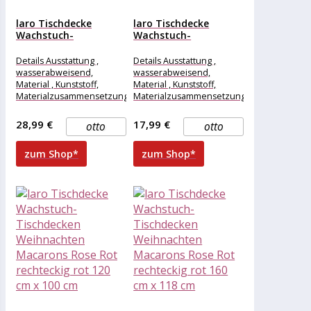
laro Tischdecke
laro Tischdecke
Wachstuch-
Wachstuch-
Tischdecken
Tischdecken
Weihnachten
Weihnachten
Details Ausstattung ,
Details Ausstattung ,
Macarons Rose Rot...
Macarons Rose Rot...
wasserabweisend,
wasserabweisend,
Material , Kunststoff,
Material , Kunststoff,
Materialzusammensetzung
Materialzusammensetzung
, Kunststoff, Maße &
, Kunststoff, Maße &
Gewicht Breite , 240 cm,
Gewicht Breite , 120 cm,
28,99 €
17,99 €
otto
otto
Länge , 130
Länge , 130
zum Shop*
zum Shop*