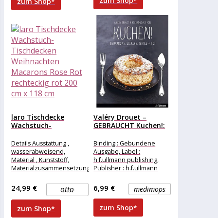
zum Shop*
zum Shop*
laro Tischdecke
Valéry Drouet –
Wachstuch-
GEBRAUCHT Kuchen!:
Tischdecken
Macarons, Eclairs,...
Weihnachten
Details Ausstattung ,
Binding : Gebundene
Macarons Rose Rot...
wasserabweisend,
Ausgabe, Label :
Material , Kunststoff,
h.f.ullmann publishing,
Materialzusammensetzung
Publisher : h.f.ullmann
, Kunststoff, Maße &
publishing, medium :
Gewicht Breite , 200 cm,
Gebundene Ausgabe,
24,99 €
6,99 €
otto
medimops
Länge , 118
numberOfPages : 144,
publicationDate
zum Shop*
zum Shop*