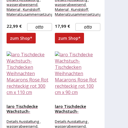
Macarons Rose Rot...
Macarons Rose Rot...
wasserabweisend,
wasserabweisend,
Material , Kunststoff,
Material , Kunststoff,
Materialzusammensetzung
Materialzusammensetzung
, Kunststoff, Maße &
, Kunststoff, Maße &
Gewicht Breite , 220 cm,
Gewicht Breite , 130 cm,
22,99 €
17,99 €
otto
otto
Länge , 100
Länge , 118
zum Shop*
zum Shop*
laro Tischdecke
laro Tischdecke
Wachstuch-
Wachstuch-
Tischdecken
Tischdecken
Weihnachten
Weihnachten
Details Ausstattung ,
Details Ausstattung ,
Macarons Rose Rot...
Macarons Rose Rot...
wasserabweisend,
wasserabweisend,