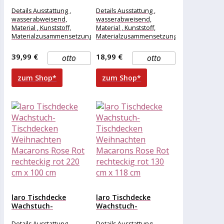
Tischdecken
Tischdecken
Weihnachten
Weihnachten
Details Ausstattung ,
Details Ausstattung ,
Macarons Rose Rot...
Macarons Rose Rot...
wasserabweisend,
wasserabweisend,
Material , Kunststoff,
Material , Kunststoff,
Materialzusammensetzung
Materialzusammensetzung
, Kunststoff, Maße &
, Kunststoff, Maße &
Gewicht Breite , 400 cm,
Gewicht Breite , 140 cm,
39,99 €
18,99 €
otto
otto
Länge , 140
Länge , 118
zum Shop*
zum Shop*
laro Tischdecke
laro Tischdecke
Wachstuch-
Wachstuch-
Tischdecken
Tischdecken
Weihnachten
Weihnachten
Details Ausstattung ,
Details Ausstattung ,