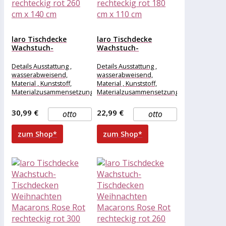
laro Tischdecke
laro Tischdecke
Wachstuch-
Wachstuch-
Tischdecken
Tischdecken
Weihnachten
Weihnachten
Details Ausstattung ,
Details Ausstattung ,
Macarons Rose Rot...
Macarons Rose Rot...
wasserabweisend,
wasserabweisend,
Material , Kunststoff,
Material , Kunststoff,
Materialzusammensetzung
Materialzusammensetzung
, Kunststoff, Maße &
, Kunststoff, Maße &
Gewicht Breite , 260 cm,
Gewicht Breite , 180 cm,
30,99 €
22,99 €
otto
otto
Länge , 140
Länge , 110
zum Shop*
zum Shop*