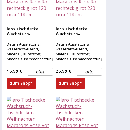
laro Tischdecke
laro Tischdecke
Wachstuch-
Wachstuch-
Tischdecken
Tischdecken
Weihnachten
Weihnachten
Details Ausstattung ,
Details Ausstattung ,
Macarons Rose Rot...
Macarons Rose Rot...
wasserabweisend,
wasserabweisend,
Material , Kunststoff,
Material , Kunststoff,
Materialzusammensetzung
Materialzusammensetzung
, Kunststoff, Maße &
, Kunststoff, Maße &
Gewicht Breite , 120 cm,
Gewicht Breite , 220 cm,
16,99 €
26,99 €
otto
otto
Länge , 118
Länge , 118
zum Shop*
zum Shop*