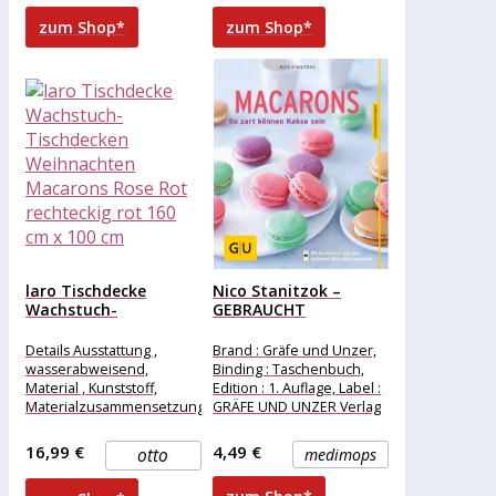
zum Shop*
zum Shop*
laro Tischdecke
Nico Stanitzok –
Wachstuch-
GEBRAUCHT
Tischdecken
Macarons: So zart...
Weihnachten
Details Ausstattung ,
Brand : Gräfe und Unzer,
Macarons Rose Rot...
wasserabweisend,
Binding : Taschenbuch,
Material , Kunststoff,
Edition : 1. Auflage, Label :
Materialzusammensetzung
GRÄFE UND UNZER Verlag
, Kunststoff, Maße &
GmbH, Publisher
Gewicht Breite , 160 cm,
16,99 €
4,49 €
otto
medimops
Länge , 100