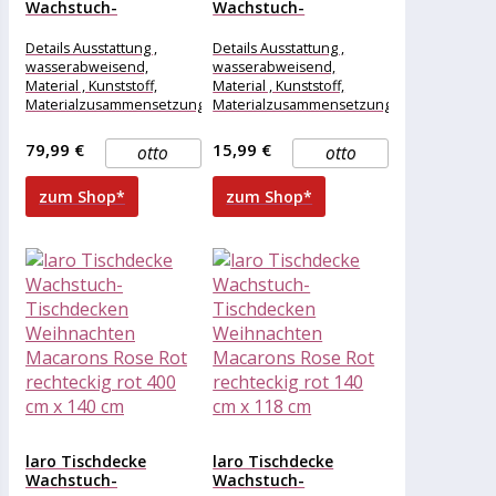
Wachstuch-
Wachstuch-
Tischdecken
Tischdecken
Weihnachten
Weihnachten
Details Ausstattung ,
Details Ausstattung ,
Macarons Rose Rot...
Macarons Rose Rot...
wasserabweisend,
wasserabweisend,
Material , Kunststoff,
Material , Kunststoff,
Materialzusammensetzung
Materialzusammensetzung
, Kunststoff, Maße &
, Kunststoff, Maße &
Gewicht Breite , 1000 cm,
Gewicht Breite , 110 cm,
79,99 €
15,99 €
otto
otto
Länge , 140
Länge , 110
zum Shop*
zum Shop*
laro Tischdecke
laro Tischdecke
Wachstuch-
Wachstuch-