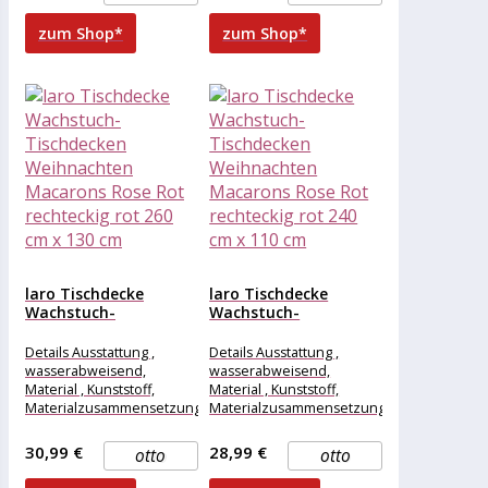
zum Shop*
zum Shop*
laro Tischdecke
laro Tischdecke
Wachstuch-
Wachstuch-
Tischdecken
Tischdecken
Weihnachten
Weihnachten
Details Ausstattung ,
Details Ausstattung ,
Macarons Rose Rot...
Macarons Rose Rot...
wasserabweisend,
wasserabweisend,
Material , Kunststoff,
Material , Kunststoff,
Materialzusammensetzung
Materialzusammensetzung
, Kunststoff, Maße &
, Kunststoff, Maße &
Gewicht Breite , 260 cm,
Gewicht Breite , 240 cm,
30,99 €
28,99 €
otto
otto
Länge , 130
Länge , 110