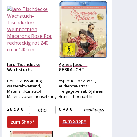
laro Tischdecke
Agnes Jaoui –
Wachstuch-
GEBRAUCHT
Tischdecken
Champagner &
Weihnachten
Macarons...
Details Ausstattung ,
AspectRatio : 2.35 : 1,
Macarons Rose Rot...
wasserabweisend,
AudienceRating :
Material , Kunststoff,
Freigegeben ab 6 Jahren,
Materialzusammensetzung
Brand : Tiberiusfilm,
, Kunststoff, Maße &
Binding : Blu-ray, Edition :
Gewicht Breite , 240 cm,
Standard
28,99 €
6,49 €
otto
medimops
Länge , 140
zum Shop*
zum Shop*