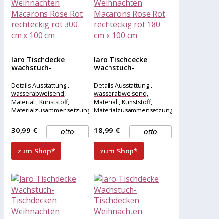
laro Tischdecke
laro Tischdecke
Wachstuch-
Wachstuch-
Tischdecken
Tischdecken
Weihnachten
Weihnachten
Details Ausstattung ,
Details Ausstattung ,
Macarons Rose Rot...
Macarons Rose Rot...
wasserabweisend,
wasserabweisend,
Material , Kunststoff,
Material , Kunststoff,
Materialzusammensetzung
Materialzusammensetzung
, Kunststoff, Maße &
, Kunststoff, Maße &
Gewicht Breite , 300 cm,
Gewicht Breite , 180 cm,
30,99 €
18,99 €
otto
otto
Länge , 100
Länge , 100
zum Shop*
zum Shop*