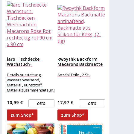
laro Tischdecke
Rwoythk Backform
Wachstuch-
Macarons Backmatte
Tischdecken
antihaftend,
Weihnachten
Backmatte aus...
Details Ausstattung ,
Anzahl Teile , 2 St.,
Macarons Rose Rot...
wasserabweisend,
Material , Kunststoff,
Materialzusammensetzung
, Kunststoff, Maße &
Gewicht Breite , 90 cm,
10,99 €
17,97 €
otto
otto
Länge , 90
zum Shop*
zum Shop*