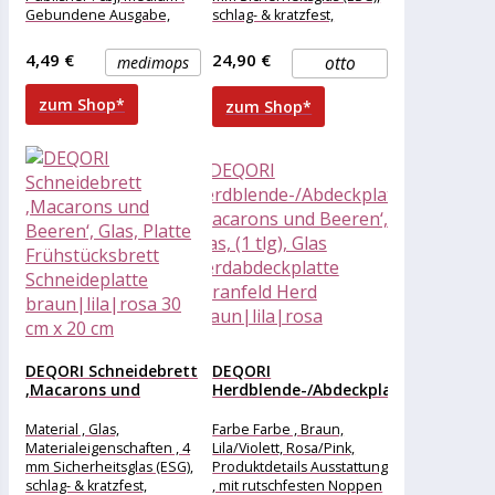
Gebundene Ausgabe,
schlag- & kratzfest,
numberOfPages : 224,
hygienisch, Breite , 40 cm,
publicationDate : 2018-10-
Höhe , 30
4,49 €
24,90 €
medimops
otto
15,
zum Shop*
zum Shop*
DEQORI Schneidebrett
DEQORI
‚Macarons und
Herdblende-/Abdeckplatte
Beeren‘, Glas, Platte...
‚Macarons und
Beeren‘, Glas, (1...
Material , Glas,
Farbe Farbe , Braun,
Materialeigenschaften , 4
Lila/Violett, Rosa/Pink,
mm Sicherheitsglas (ESG),
Produktdetails Ausstattung
schlag- & kratzfest,
, mit rutschfesten Noppen