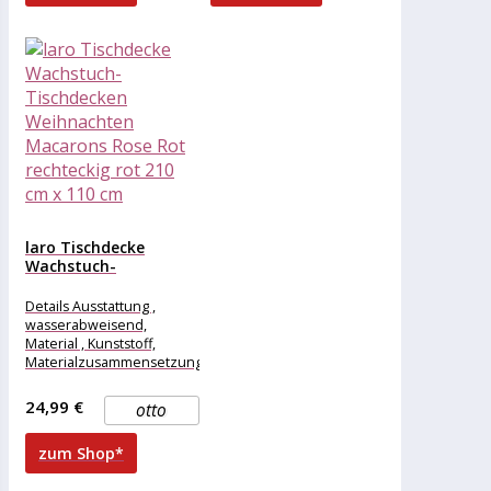
laro Tischdecke
Wachstuch-
Tischdecken
Weihnachten
Details Ausstattung ,
Macarons Rose Rot...
wasserabweisend,
Material , Kunststoff,
Materialzusammensetzung
, Kunststoff, Maße &
Gewicht Breite , 210 cm,
24,99 €
otto
Länge , 110
zum Shop*