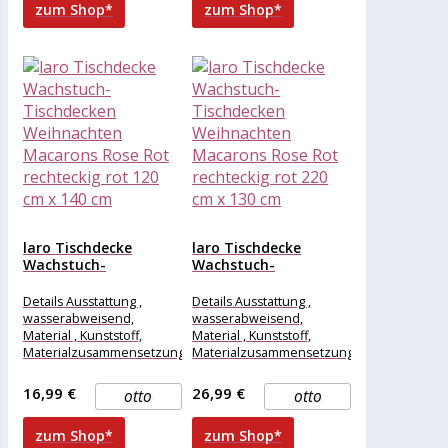
zum Shop*
zum Shop*
laro Tischdecke
laro Tischdecke
Wachstuch-
Wachstuch-
Tischdecken
Tischdecken
Weihnachten
Weihnachten
Details Ausstattung ,
Details Ausstattung ,
Macarons Rose Rot...
Macarons Rose Rot...
wasserabweisend,
wasserabweisend,
Material , Kunststoff,
Material , Kunststoff,
Materialzusammensetzung
Materialzusammensetzung
, Kunststoff, Maße &
, Kunststoff, Maße &
Gewicht Breite , 120 cm,
Gewicht Breite , 220 cm,
16,99 €
26,99 €
otto
otto
Länge , 140
Länge , 130
zum Shop*
zum Shop*