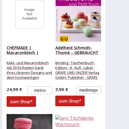
CHEFMADE |
Adelheid Schmidt-
Macaronblech |
Thomé – GEBRAUCHT
325x290x6mm |
Macarons und Petit...
Champagnergold...
Keks- und Macaronblech
Binding : Taschenbuch,
mit 30 Einheiten Dank
Edition : 4., Aufl., Label :
ihres cleanen Designs und
GRÄFE UND UNZER Verlag
dem hochwertigen
GmbH, Publisher : GRÄFE
Karbonstahl-Material
UND UNZER Verlag
zaubert diese Backform in
24,99 €
3,90 €
metro
medimops
Profi-Qualität
wohlgeformte
zum Shop*
zum Shop*