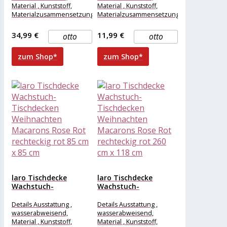
Material , Kunststoff,
Material , Kunststoff,
Materialzusammensetzung
Materialzusammensetzung
, Kunststoff, Maße &
, Kunststoff, Maße &
Gewicht Breite , 300 cm,
Gewicht Breite , 100 cm,
34,99 €
11,99 €
otto
otto
Länge , 110
Länge , 90
zum Shop*
zum Shop*
laro Tischdecke
laro Tischdecke
Wachstuch-
Wachstuch-
Tischdecken
Tischdecken
Weihnachten
Weihnachten
Details Ausstattung ,
Details Ausstattung ,
Macarons Rose Rot...
Macarons Rose Rot...
wasserabweisend,
wasserabweisend,
Material , Kunststoff,
Material , Kunststoff,