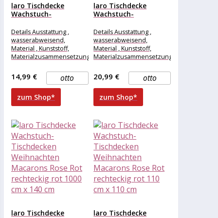
laro Tischdecke
laro Tischdecke
Wachstuch-
Wachstuch-
Tischdecken
Tischdecken
Weihnachten
Weihnachten
Details Ausstattung ,
Details Ausstattung ,
Macarons Rose Rot...
Macarons Rose Rot...
wasserabweisend,
wasserabweisend,
Material , Kunststoff,
Material , Kunststoff,
Materialzusammensetzung
Materialzusammensetzung
, Kunststoff, Maße &
, Kunststoff, Maße &
Gewicht Breite , 120 cm,
Gewicht Breite , 160 cm,
14,99 €
20,99 €
otto
otto
Länge , 100
Länge , 118
zum Shop*
zum Shop*
laro Tischdecke
laro Tischdecke