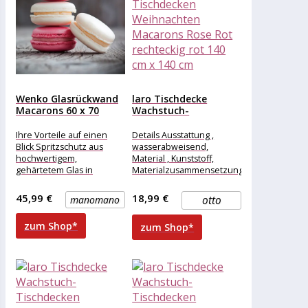
Wenko Glasrückwand
laro Tischdecke
Macarons 60 x 70
Wachstuch-
cm,...
Tischdecken
Weihnachten
Ihre Vorteile auf einen
Details Ausstattung ,
Macarons Rose Rot...
Blick Spritzschutz aus
wasserabweisend,
hochwertigem,
Material , Kunststoff,
gehärtetem Glas in
Materialzusammensetzung
trendiger Gebäck-Optik :
, Kunststoff, Maße &
Robust und schlagfest :
Gewicht Breite , 140 cm,
45,99 €
18,99 €
manomano
otto
Spezielle Schutzschicht
Länge , 140
zum Shop*
zum Shop*