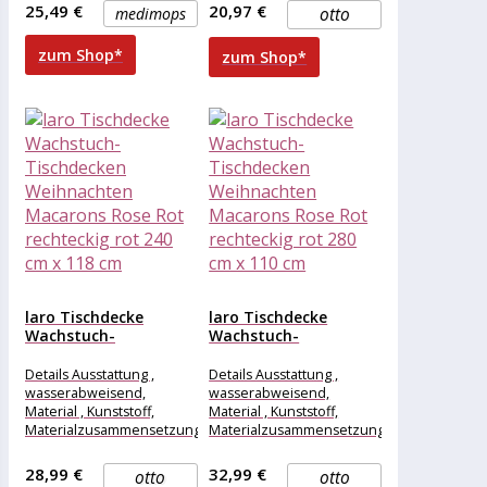
PUB, medium
25,49 €
20,97 €
medimops
otto
zum Shop*
zum Shop*
laro Tischdecke
laro Tischdecke
Wachstuch-
Wachstuch-
Tischdecken
Tischdecken
Weihnachten
Weihnachten
Details Ausstattung ,
Details Ausstattung ,
Macarons Rose Rot...
Macarons Rose Rot...
wasserabweisend,
wasserabweisend,
Material , Kunststoff,
Material , Kunststoff,
Materialzusammensetzung
Materialzusammensetzung
, Kunststoff, Maße &
, Kunststoff, Maße &
Gewicht Breite , 240 cm,
Gewicht Breite , 280 cm,
28,99 €
32,99 €
otto
otto
Länge , 118
Länge , 110