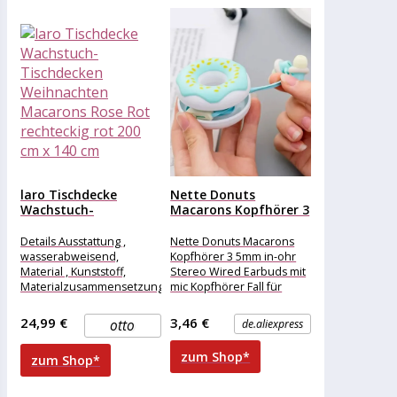
laro Tischdecke
Nette Donuts
Wachstuch-
Macarons Kopfhörer 3
Tischdecken
5mm in-ohr...
Weihnachten
Details Ausstattung ,
Nette Donuts Macarons
Macarons Rose Rot...
wasserabweisend,
Kopfhörer 3 5mm in-ohr
Material , Kunststoff,
Stereo Wired Earbuds mit
Materialzusammensetzung
mic Kopfhörer Fall für
, Kunststoff, Maße &
Kinder
Gewicht Breite , 200 cm,
24,99 €
3,46 €
otto
de.aliexpress
Länge , 140
zum Shop*
zum Shop*