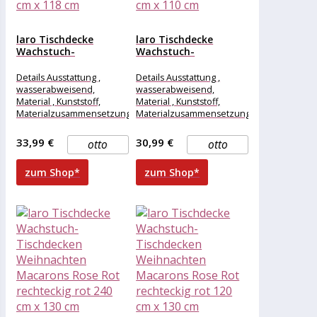
laro Tischdecke
laro Tischdecke
Wachstuch-
Wachstuch-
Tischdecken
Tischdecken
Weihnachten
Weihnachten
Details Ausstattung ,
Details Ausstattung ,
Macarons Rose Rot...
Macarons Rose Rot...
wasserabweisend,
wasserabweisend,
Material , Kunststoff,
Material , Kunststoff,
Materialzusammensetzung
Materialzusammensetzung
, Kunststoff, Maße &
, Kunststoff, Maße &
Gewicht Breite , 300 cm,
Gewicht Breite , 260 cm,
33,99 €
30,99 €
otto
otto
Länge , 118
Länge , 110
zum Shop*
zum Shop*