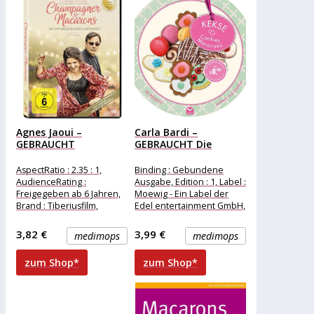
Agnes Jaoui –
Carla Bardi –
GEBRAUCHT
GEBRAUCHT Die
Champagner &
runden Bücher:...
Macarons...
AspectRatio : 2.35 : 1,
Binding : Gebundene
AudienceRating :
Ausgabe, Edition : 1, Label :
Freigegeben ab 6 Jahren,
Moewig - Ein Label der
Brand : Tiberiusfilm,
Edel entertainment GmbH,
Binding : DVD, Edition :
Publisher : Moewig
Standard
3,82 €
3,99 €
medimops
medimops
zum Shop*
zum Shop*