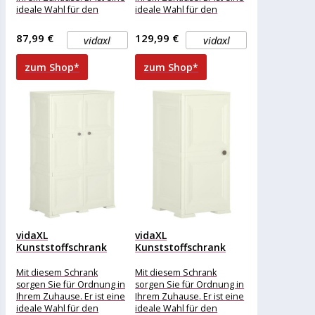
ideale Wahl für den
ideale Wahl für den
Einsatz zu Hause,
Einsatz zu Hause,
87,99 €
129,99 €
vidaxl
vidaxl
zum Shop*
zum Shop*
vidaXL
vidaXL
Kunststoffschrank
Kunststoffschrank
79x43x125 cm
40x43x85,5 cm
Holzdesign Vanilleeis
Holzdesign Vanilleeis
Mit diesem Schrank
Mit diesem Schrank
sorgen Sie für Ordnung in
sorgen Sie für Ordnung in
Ihrem Zuhause. Er ist eine
Ihrem Zuhause. Er ist eine
ideale Wahl für den
ideale Wahl für den