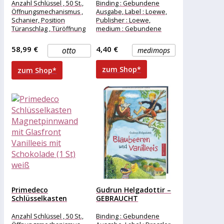
Glasfront
Knoblauch-Vanilleeis
Anzahl Schlüssel , 50 St.,
Binding : Gebundene
Schokoladen und...
und...
Öffnungsmechanismus ,
Ausgabe, Label : Loewe,
Schanier, Position
Publisher : Loewe,
Türanschlag , Türöffnung
medium : Gebundene
Links,
Ausgabe, numberOfPages
Materialzusammensetzung
: 224, publicationDate :
58,99 €
4,40 €
otto
medimops
, Glas, Breite , 30 cm,
2015-01-14,
zum Shop*
zum Shop*
Primedeco
Gudrun Helgadottir –
Schlüsselkasten
GEBRAUCHT
Magnetpinnwand mit
Blaubeeren und
Glasfront Vanilleeis
Vanilleeis...
Anzahl Schlüssel , 50 St.,
Binding : Gebundene
mit...