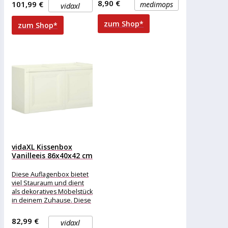
8,90 €
101,99 €
medimops
vidaxl
zum Shop*
zum Shop*
vidaXL Kissenbox
Vanilleeis 86x40x42 cm
85 L
Diese Auflagenbox bietet
viel Stauraum und dient
als dekoratives Möbelstück
in deinem Zuhause. Diese
Aufbewahrungstruhe ist
dank ihres geringen
82,99 €
vidaxl
Gewichts