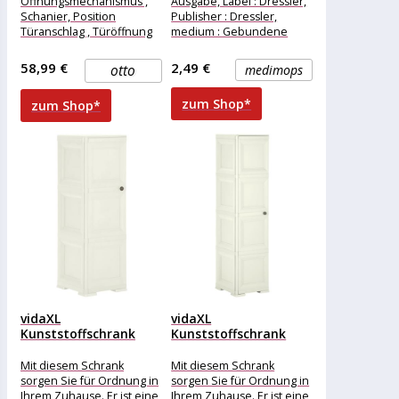
Öffnungsmechanismus ,
Ausgabe, Label : Dressler,
Schanier, Position
Publisher : Dressler,
Türanschlag , Türöffnung
medium : Gebundene
Rechts,
Ausgabe, numberOfPages
Materialzusammensetzung
: 142, publicationDate :
58,99 €
2,49 €
otto
medimops
, Glas, Breite , 30 cm,
2013-02-01,
zum Shop*
zum Shop*
vidaXL
vidaXL
Kunststoffschrank
Kunststoffschrank
40x43x125 cm
40x43x164 cm
Holzdesign Vanilleeis
Holzdesign Vanilleeis
Mit diesem Schrank
Mit diesem Schrank
sorgen Sie für Ordnung in
sorgen Sie für Ordnung in
Ihrem Zuhause. Er ist eine
Ihrem Zuhause. Er ist eine