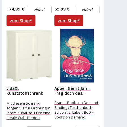
Einsatz zu Hause,
Einsatz zu Hause,
174,99 €
65,99 €
vidaxl
vidaxl
zum Shop*
zum Shop*
vidaXL
Appel, Gerrit Jan –
Kunststoffschrank
Frag doch das...
79x43x85,5 cm
Holzdesign Vanilleeis
Brand : Books on Demand,
Mit diesem Schrank
Binding : Taschenbuch,
sorgen Sie für Ordnung in
Edition : 2, Label : BoD –
Ihrem Zuhause. Er ist eine
Books on Demand,
ideale Wahl für den
Publisher :
Einsatz zu Hause,