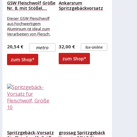
GSW Fleischwolf Größe
Ankarsrum
Nr. 8, mit Stößel,...
Spritzgebäckvorsatz
Dieser GSW Fleischwolf
aus hochwertigem
Aluminium ist ideal zum
Verarbeiten von Fleisch,
Fisch, Gemüse und mit
Gebäckvorsatz zum
20,54 €
32,00 €
metro
lax-online
Herstellen von
zum Shop*
zum Shop*
Spritzgebäck-Vorsatz
grossag Spritzgebäck