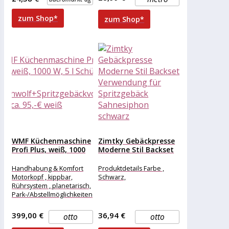
Farbe: silber Maße
Scheiben: 6 cm (Ø) Maße:
zum Shop*
zum Shop*
WMF Küchenmaschine
Zimtky Gebäckpresse
Profi Plus, weiß, 1000
Moderne Stil Backset
W,...
Verwendung für...
Handhabung & Komfort
Produktdetails Farbe ,
Motorkopf , kippbar,
Schwarz,
Rührsystem , planetarisch,
Park-/Abstellmöglichkeiten
, Freistehfunktion, Farbe &
Material
399,00 €
36,94 €
otto
otto
Materialherstellungsverfahren