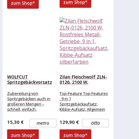
zum Shop*
zum Shop*
WOLFCUT
Zilan Fleischwolf ZLN-
Spritzgebäckvorsatz
0126, 2100 W,
mit 2 Schablonen
Rostfreies Metall-
INOX-Stahl Größe...
Getriebe,...
Zubereitung von
Top-Feature Top-Features
Spritzgebäcken auch in
, 9 in 1
größeren Mengen –
Spritzgebäckaufsatz,
schnell, einfach,
Kibbe-Aufsatz, Allgemein
professionell. Kompatibel
Weitere Vorteile ,
mit den folgenden
Robustes rostfreies Metall-
15,30 €
129,90 €
metro
otto
Modellen:
Getriebe, Scheiben und
Alexanderwerk5
Messer aus rostfreiem
zum Shop*
zum Shop*
BOSCHMUM4, MUM5,