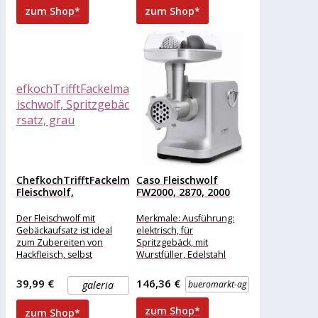
, Druckguss, Allgemein
zum Shop*
zum Shop*
Weitere
ChefkochTrifftFackelmann
Caso Fleischwolf
Fleischwolf,
FW2000, 2870, 2000
Spritzgebäck-Vorsatz,
Watt, Edelstahl,...
grau
Der Fleischwolf mit
Merkmale: Ausführung:
Gebäckaufsatz ist ideal
elektrisch, für
zum Zubereiten von
Spritzgebäck, mit
Hackfleisch, selbst
Wurstfüller, Edelstahl
gemachten Würsten oder
weitere
leckeren Plätzchen. Mit
Produktinformationen:
39,99 €
146,36 €
galeria
bueromarkt-ag
den zwei Lochscheiben
Material: Edelstahl
Leistung: 2000 Watt Farbe:
zum Shop*
zum Shop*
silber Maße: (BxHxT) 37,0