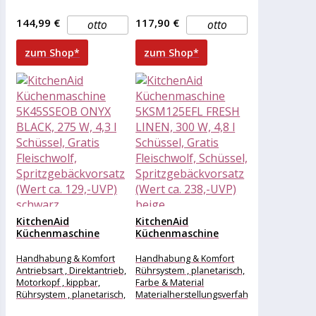
Auswurfart für Aufsätze ,
Klicksystem, Art der Füße
144,99 €
117,90 €
otto
otto
zum Shop*
zum Shop*
KitchenAid
KitchenAid
Küchenmaschine
Küchenmaschine
5K45SSEOB ONYX
5KSM125EFL FRESH
BLACK, 275 W,...
LINEN, 300 W,...
Handhabung & Komfort
Handhabung & Komfort
Antriebsart , Direktantrieb,
Rührsystem , planetarisch,
Motorkopf , kippbar,
Farbe & Material
Rührsystem , planetarisch,
Materialherstellungsverfahren
Farbe & Material
, Druckguss, Allgemein