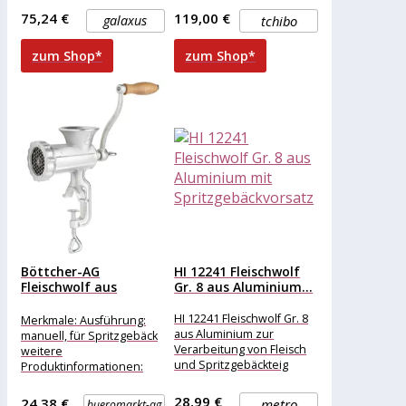
Küchenmaschinen: Bosch
75,24 €
119,00 €
galaxus
tchibo
Modellreihe MUM4, Bosch
Modellreihe MUM5,
zum Shop*
zum Shop*
Material: Kunststoff, Alu-
Druckguss.
Böttcher-AG
HI 12241 Fleischwolf
Fleischwolf aus
Gr. 8 aus Aluminium...
Gusseisen, manuell,
Gusseisen,
HI 12241 Fleischwolf Gr. 8
Merkmale: Ausführung:
Spritzgebäckaufsatz,...
aus Aluminium zur
manuell, für Spritzgebäck
Verarbeitung von Fleisch
weitere
und Spritzgebäckteig
Produktinformationen:
Messer und Lochscheibe
Material: Gusseisen
aus Edelstahl Kurbel mit
(Gehäuse), Holz (Kurbel)
28,99 €
24,38 €
metro
bueromarkt-ag