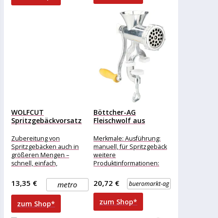
WOLFCUT
Böttcher-AG
Spritzgebäckvorsatz
Fleischwolf aus
INOX-Stahl Größe 5
Aluminium, manuell,
kompatibel mit...
mit
Zubereitung von
Merkmale: Ausführung:
Spritzgebäckaufsatz,...
Spritzgebäcken auch in
manuell, für Spritzgebäck
größeren Mengen –
weitere
schnell, einfach,
Produktinformationen:
professionell. Kompatibel
Material: Aluguss
mit den folgenden
(Gehäuse), Holz (Kurbel)
13,35 €
20,72 €
metro
bueromarkt-ag
Modellen:
Farbe: silber Maße
Alexanderwerk5
Scheiben: 5 cm (Ø) Maße:
zum Shop*
zum Shop*
BOSCHMUM4, MUM5,
MUM4450,