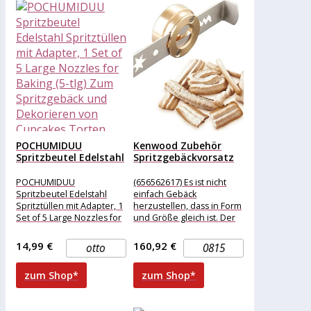
POCHUMIDUU
Kenwood Zubehör
Spritzbeutel Edelstahl
Spritzgebäckvorsatz
Spritztüllen mit
A910/13
Adapter, 1...
Küchenmaschinen-
POCHUMIDUU
(656562617) Es ist nicht
Zubehör
Spritzbeutel Edelstahl
einfach Gebäck
Spritztüllen mit Adapter, 1
herzustellen, dass in Form
Set of 5 Large Nozzles for
und Größe gleich ist. Der
Baking (5-tlg) Zum
Spritzgebäckvorsatz ist
Spritzgebäck und
kreiert worden, um
14,99 €
160,92 €
otto
0815
Dekorieren von
zum Shop*
zum Shop*