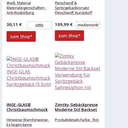
13 Schablonen und...
Kunststoff...
Weiß, Material
Fleischwolf &
Materialeigenschaften ,
Spritzgebäckvorsatz
Anti-Rissbildung,
Fleischwolf: Kunststoff
(ABS) und Aluminium,
Spritzgebäckvorsatz:
30,11 €
109,99 €
otto
mediamarkt
Edelstahl
zum Shop*
zum Shop*
INGE-GLAS®
Zimtky Gebäckpresse
Christbaumschmuck
Moderne Stil Backset
INGE-GLAS
Verwendung für...
Christbaumschmuck
Hinweise Warnhinweise ,
Produktdetails Farbe , Rot,
Spritzgebäck (5,5cm)
Es liegen keine