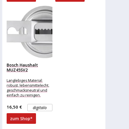
MUM4450,
Bosch Haushalt
MUZ45SV2
Spritzgebäckaufsatz
Metall
Langlebiges Material:
robust, lebensmittelecht,
geschmacksneutral und
einfach zu reinigen.
Passend zu separat
erhältlichem Fleischwolf.
16,50 €
digitalo
Zubereitung von
Spritzgebäck auch in
zum Shop*
größeren