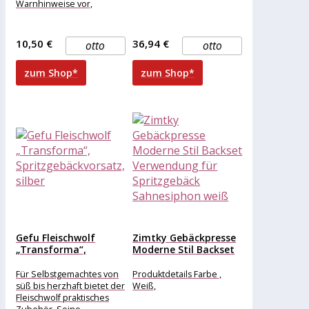
Warnhinweise vor,
10,50 €
36,94 €
otto
otto
zum Shop*
zum Shop*
Gefu Fleischwolf
Zimtky Gebäckpresse
„Transforma“,
Moderne Stil Backset
Spritzgebäckvorsatz,
Verwendung für...
silber
Für Selbstgemachtes von
Produktdetails Farbe ,
süß bis herzhaft bietet der
Weiß,
Fleischwolf praktisches