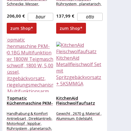
Vorsatz...
Schnecke, Messer,
Rührsystem , planetarisch,
Stopfer, Verschlussring, 3
Auswurfart für Aufsätze ,
x Lochscheiben, Wurstfüll-
Klicksystem, Art der Füße
206,00 €
137,99 €
baur
otto
Vorsatz und Spritzgebäck-
Vorsatz, Weitere Vorteile:
zum Shop*
zum Shop*
Topmatic
KitchenAid
Küchenmaschine PKM-
Fleischwolfaufsatz
1800.1BG
KitchenAid
Multifunktion Mixer
Metallfleischwolf Set
Handhabung & Komfort
Gewicht , 2670 g, Material ,
1800W Teigmaschine...
mit
Antriebsart , Direktantrieb,
Aluminium, Edelstahl,
Spritzgebäckvorsatz...
Motorkopf , kippbar,
Rührsystem , planetarisch,