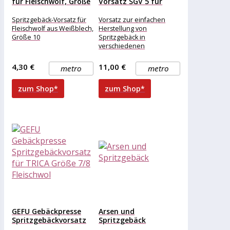
für Fleischwolf, Größe
Vorsatz SGV 5 für
10
Fleischwölfe...
Spritzgebäck-Vorsatz für
Vorsatz zur einfachen
Fleischwolf aus Weißblech,
Herstellung von
Größe 10
Spritzgebäck in
verschiedenen
Grundformen. Aufsatz für
den Fleischwolf zum
4,30 €
11,00 €
metro
metro
Formen von traditionellem
Spritzgebäck. Aus
zum Shop*
zum Shop*
hochwertigem,
GEFU Gebäckpresse
Arsen und
Spritzgebäckvorsatz
Spritzgebäck
für TRICA Größe 7/8...