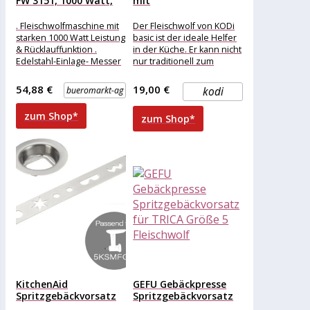
FW 3151, 1000 Watt,
mit
Edelstahl,...
Spritzgebäckaufsatz
. Fleischwolfmaschine mit
Der Fleischwolf von KODi
starken 1000 Watt Leistung
basic ist der ideale Helfer
& Rücklauffunktion .
in der Küche. Er kann nicht
Edelstahl-Einlage- Messer
nur traditionell zum
und 3 Stahl-Lochscheiben
Herstellen von
. Hochwertige Einsätze wie
54,88 €
19,00 €
bueromarkt-ag
kodi
Hals,
zum Shop*
zum Shop*
KitchenAid
GEFU Gebäckpresse
Spritzgebäckvorsatz
Spritzgebäckvorsatz
5KSMCCA passend für
für TRICA Größe 5...