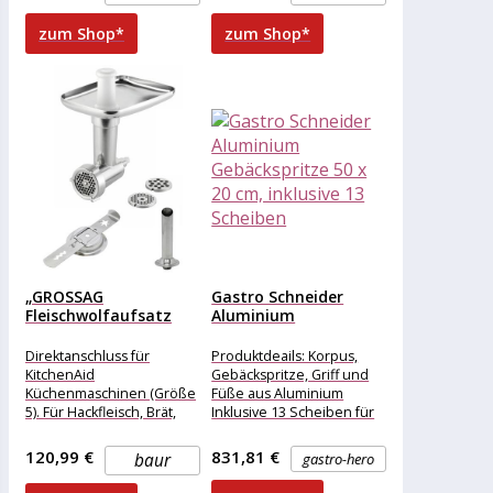
Vorsatz, Weitere
zum Shop*
zum Shop*
„GROSSAG
Gastro Schneider
Fleischwolfaufsatz
Aluminium
„“KFW 5 Set 1386″“
Gebäckspritze 50 x
Küchenmaschinen-
20...
Direktanschluss für
Produktdeails: Korpus,
Aufsätze...
KitchenAid
Gebäckspritze, Griff und
Küchenmaschinen (Größe
Füße aus Aluminium
5). Für Hackfleisch, Brät,
Inklusive 13 Scheiben für
Buletten, Klopse usw. oder
unterschiedliche
auch vegan zum Pürieren
Spritzgebäckarten
120,99 €
831,81 €
baur
gastro-hero
von gekochtem Gemüse
Gewicht: 5 kg
Produktmaße (BxTxh): 500