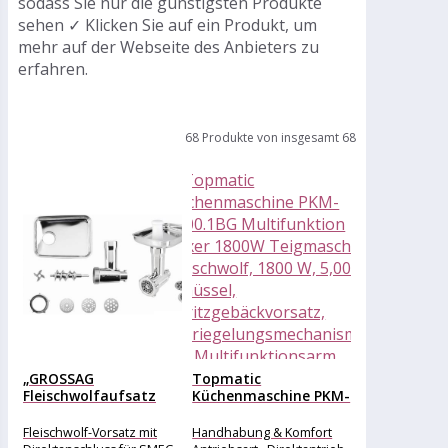
sodass Sie nur die günstigsten Produkte
sehen ✓ Klicken Sie auf ein Produkt, um
mehr auf der Webseite des Anbieters zu
erfahren.
68 Produkte von insgesamt 68
„GROSSAG
Topmatic
Fleischwolfaufsatz
Küchenmaschine PKM-
„“KFW601 1392 Set:
1800.1BG
Direktanschluss für...
Multifunktion Mixer
Fleischwolf-Vorsatz mit
Handhabung & Komfort
1800W Teigmaschine...