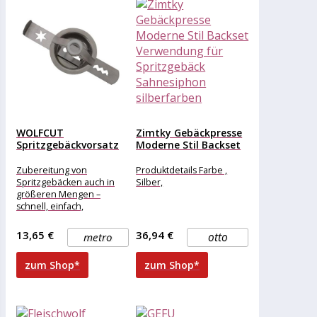
WOLFCUT
Zimtky Gebäckpresse
Spritzgebäckvorsatz
Moderne Stil Backset
Größe 8 kompatibel
Verwendung für...
mit BOSCH...
Zubereitung von
Produktdetails Farbe ,
Spritzgebäcken auch in
Silber,
größeren Mengen –
schnell, einfach,
professionell. Kompatibel
mit den folgenden
13,65 €
36,94 €
metro
otto
Modellen:
BOSCHMFW68660-
zum Shop*
zum Shop*
MFW67440-MUZ9HA1-
MUM9 BEEMPanther de
Luxe