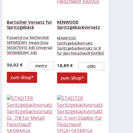
Bartscher Vorsatz für
KENWOOD
Spritzgebäck
Spritzgebäckvorsatz
Spritzgebäckvorsatz
Gr.8 für den
Passend zur KitchenAid:
KENWOOD
Fleischwolf...
5KPM5EWH ,Heavy Duty
Spritzgebäckvorsatz
5KSM7591X ,K45 Universal
Spritzgebäckvorsatz Gr.8
5KSM45EWH ,K45
für den Fleischwolf KAX950
Universal 5KSM45EWH MP
,Professional 1.3 HP
50,02 €
18,89 €
metro
otto
5KSM7990XEWH Material:
Edelstahl
zum Shop*
zum Shop*