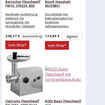
Bartscher Fleischwolf
Bosch Haushalt
FW10, 370224, 850
MUZ9BS1
Watt, Edelstahl,...
Spritzgebäckaufsatz
Metall, Weiß
Merkmale: Ausführung:
Das Lifestyle-Set
elektrisch, für
BakingSensation für
Spritzgebäck, mit
köstliches
Wurstfüller, Edelstahl
selbstgemachtes
weitere
Spritzgebäck. Mit dem
Produktinformationen:
praktischen Vorsatz für
248,57 €
124,89 €
bueromarkt-ag
digitalo
Material: Edelstahl,
den Fleischwolf, der im
Kunststoff Leistung: 850
Lieferumfang enthalten ist,
zum Shop*
zum Shop*
Watt
können
Mengenverarbeitung: 10
kg /
Clatronic Fleischwolf
KODi Basic Fleischwolf