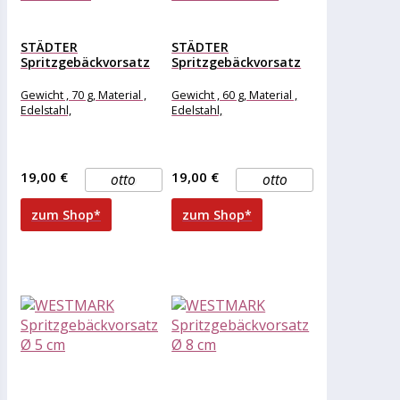
STÄDTER
STÄDTER
Spritzgebäckvorsatz
Spritzgebäckvorsatz
Spritzgebäckvorsatz
Spritzgebäckvorsatz
Gr. 7/8 für Metall...
Gr. 5 von Städter...
Gewicht , 70 g, Material ,
Gewicht , 60 g, Material ,
Edelstahl,
Edelstahl,
19,00 €
19,00 €
otto
otto
zum Shop*
zum Shop*