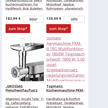
Direktanschluss für SMEG
Antriebsart , Direktantrieb,
Küchenmaschinen. Für
Motorkopf , kippbar,
Hackfleisch, Brät, Buletten,
Rührsystem , planetarisch,
Klopse usw. oder auch
Auswurfart für Aufsätze ,
vegan zum Pürieren von
Klicksystem, Art der Füße
182,99 €
139,99 €
baur
otto
gekochtem Gemüse
zum Shop*
zum Shop*
„GROSSAG
Topmatic
Fleischwolfaufsatz
Küchenmaschine PKM-
„“KFW 600 Set““
1800.1BG
Küchenmaschinen-
Multifunktion Mixer
Allgemein: Anzahl Teile: 11
Handhabung & Komfort
Aufsätze
1800W Teigmaschine...
tlg., Lieferumfang:
Antriebsart , Direktantrieb,
inkl.Wurstfüll-
Gehäuse, Einfülltricher,
Motorkopf , kippbar,