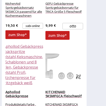
alle Küchenmaschinen
KitchenAid
GEFU Gebäckpresse
Spritzgebäckvorsatz
Spritzgebäckvorsatz für
5KSMCCA passend für alle
TRICA Größe 5 Fleischwolf
Küchenmaschinen
19,50 €
9,99 €
sabi-online
otto
zum Shop*
zum Shop*
Aphollod
KITCHENAID
Gebäckpresse
5KSMFGCA Fleischwolf
Gebäckspritze
& Spritzgebäckvorsatz
Edelstahl,Keksmaschine,mit
Fleischwolf:
Produktdetails Farbe ,
KITCHENAID 5KSMFGCA