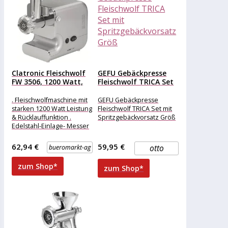
Clatronic Fleischwolf
GEFU Gebäckpresse
FW 3506, 1200 Watt,
Fleischwolf TRICA Set
Edelstahl,...
mit
Spritzgebäckvorsatz...
. Fleischwolfmaschine mit
GEFU Gebäckpresse
starken 1200 Watt Leistung
Fleischwolf TRICA Set mit
& Rücklauffunktion .
Spritzgebäckvorsatz Größ
Edelstahl-Einlage- Messer
und 3 Stahl-Lochscheiben
(7, 5 und 3 mm)
62,94 €
59,95 €
bueromarkt-ag
otto
zum Shop*
zum Shop*