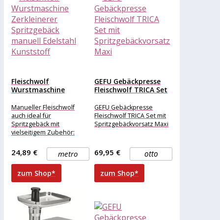
Fleischwolf
GEFU Gebäckpresse
Wurstmaschine
Fleischwolf TRICA Set
Zerkleinerer
mit
Spritzgebäck manuell
Spritzgebäckvorsatz...
Manueller Fleischwolf
GEFU Gebäckpresse
Edelstahl Kunststoff
auch ideal für
Fleischwolf TRICA Set mit
Spritzgebäck mit
Spritzgebäckvorsatz Maxi
vielseitigem Zubehör:
Fleischwolf mit Handkurbel
und Vakuum-Saugfuß
24,89 €
69,95 €
metro
otto
Gebäckaufsatz - ideal für
Spritzgebäck 2
zum Shop*
zum Shop*