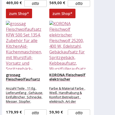
Materialdetails , mit
Weitere Vorteile , Eine
469,00 €
569,00 €
otto
otto
Kunststoffapplikationen,
Zubehörnabe für viele
Allgemein
zum Shop*
zum Shop*
grossag
KORONA Fleischwolf
Fleischwolfaufsatz
elektrischer
KFW 500 Set 1354,
Fleischwolf 25200, 400
Zubehör...
W,...
Anzahl Teile , 11 tlg.,
Farbe & Material Farbe ,
Lieferumfang , Gehäuse,
Weiß, Handhabung &
Einfülltricher, Schnecke,
Komfort Betriebsart ,
Messer, Stopfer,
elektrisch, Art der
Verschlussring, 3 x
Bedienung , Kippschalter,
Lochscheiben, Wurstfüll-
Antriebsart , Direktantrieb,
179,99 €
59,90 €
otto
otto
Vorsatz und Spritzgebäck-