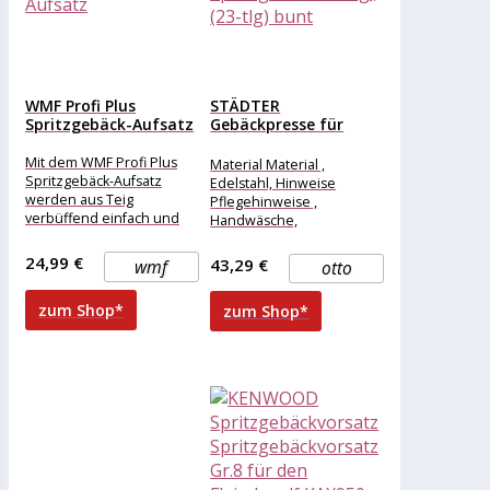
WMF Profi Plus
STÄDTER
Spritzgebäck-Aufsatz
Gebäckpresse für
Spritzgebäck 23-tlg.,
(23-tlg) bunt
Mit dem WMF Profi Plus
Material Material ,
Spritzgebäck-Aufsatz
Edelstahl, Hinweise
werden aus Teig
Pflegehinweise ,
verbüffend einfach und
Handwäsche,
schnell perfekt geformte
Maßangaben Länge , 22
Plätzchen und Kekse. Vier
cm, Produktdetails Farbe ,
24,99 €
43,29 €
wmf
otto
unterschiedliche
bunt,
zum Shop*
zum Shop*