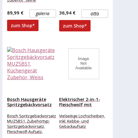
Zubehör. Seine
ausgefeilte Technik sorgt
für müheloses Zerkleinern
89,99 €
36,94 €
galeria
otto
von Fleisch
zum Shop*
zum Shop*
Bosch Hausgeräte
Elektrischer 2-in-1-
Spritzgebäckvorsatz
Fleischwolf mit
MUZ5BS1,
Spritzgebäckpresse
Küchengerät Zubehör,
Bosch Spritzgebäckvorsatz
Vielseitige Lochscheiben,
Weiss
MUZ5BS1, Zubehörtyp:
inkl. Kebbe- und
Spritzgebäckvorsatz,
Gebäckaufsatz
Fleischwolf-Aufsatz,
Schüssel, Kompatible