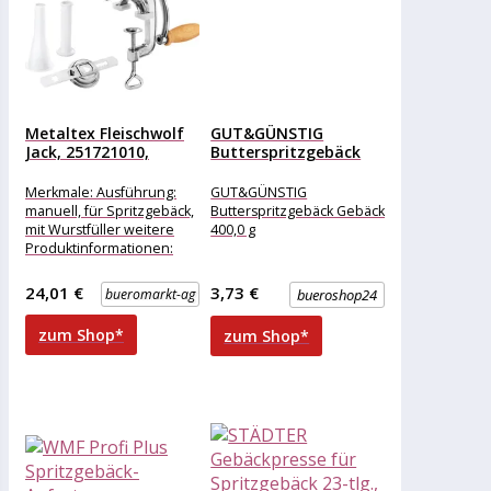
Metaltex Fleischwolf
GUT&GÜNSTIG
Jack, 251721010,
Butterspritzgebäck
manuell, mit
Gebäck 400,0 g
Spritzgebäckaufsatz,...
Merkmale: Ausführung:
GUT&GÜNSTIG
manuell, für Spritzgebäck,
Butterspritzgebäck Gebäck
mit Wurstfüller weitere
400,0 g
Produktinformationen:
Material: Aluguss
(Gehäuse), Holz (Kurbel),
24,01 €
3,73 €
bueromarkt-ag
bueroshop24
Hartkunststoff (Schnecke)
Farbe: silber Maße
zum Shop*
zum Shop*
Scheiben: