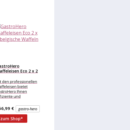
astroHero
ffeleisen Eco 2 x 2
lgische...
t den professionellen
ffeleisen bietet
stroHero Ihnen
fiziente und
istungsstarke Geräte -
währte Qualität
56,99 €
gastro-hero
rfekt für die kalte
hreszeit. Die
zum Shop*