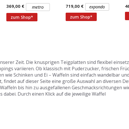
Waffeleisen Frische und
H
369,00 €
719,00 €
4
metro
expondo
knusprige Waffeln
Ei
Be
zum Shop*
zum Shop*
.
erer Zeit. Die knusprigen Teigplatten sind flexibel einset
ings variieren. Ob klassisch mit Puderzucker, frischen Fr
gen wie Schinken und Ei – Waffeln sind einfach wandelbar und
, findet auf dieser Seite eine große Auswahl an diversen De
Waffeln bis hin zu ausgefallenen Geschmacksrichtungen wi
dabei. Durch einen Klick auf die jeweilige Waffel