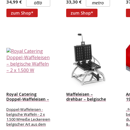
34,99 €
33,30 €
3
otto
metro
zum Shop*
zum Shop*
Royal Catering
Waffeleisen –
A
Doppel-Waffeleisen –
drehbar – belgische
1
belgische Waffeln –...
Waffeln –...
Be
Doppel-Waffeleisen -
. 
belgische Waffeln - 2 x
be
1.500 WHeiße Leckereien
du
belgischer Art aus dem
& 
doppelten Gastro-
Ko