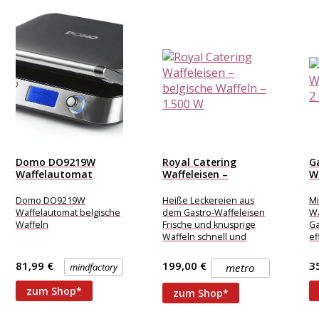
Domo DO9219W
Royal Catering
G
Waffelautomat
Waffeleisen –
Wa
belgische Waffeln
belgische Waffeln –...
be
Domo DO9219W
Heiße Leckereien aus
Mi
Waffelautomat belgische
dem Gastro-Waffeleisen
Wa
Waffeln
Frische und knusprige
Ga
Waffeln schnell und
ef
leicht gemacht! Mit dem
le
Waffeleisen RC-WMS01
be
81,99 €
199,00 €
3
mindfactory
metro
von Royal Catering
pe
Ja
zum Shop*
zum Shop*