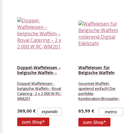
Doppel-Waffeleisen –
Waffeleisen für
belgische Waffeln –
Belgische Waffeln
Royal Catering...
rotierend Digital
Edelstahl
Doppel-Waffeleisen -
Gourmet-Waffeln,
belgische Waffeln - Royal
spielend einfach! Die
Catering - 2 x 2,000 W RC-
perfekte
WM201
Kombination:Brüsseler-
Waffel-Mix mit dem
Brüsseler Swing
369,00 €
65,99 €
expondo
metro
Waffeleisen!Die elegante
Café-Waffel nach einer
zum Shop*
zum Shop*
historischen Brüsseler
Rezeptur, von einem