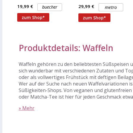
Buch Lieber Leser &
verspeist. Besonders
19,99 €
29,99 €
buecher
metro
berühmt sind
zum Shop*
zum Shop*
Produktdetails: Waffeln
Waffeln gehören zu den beliebtesten Süßspeisen uns
sich wunderbar mit verschiedenen Zutaten und Topp
oder als vollwertiges Frühstück mit deftigen Beila
Wer auf der Suche nach neuen Waffelvariationen ist
Süßigkeiten-Shops. Von veganen und glutenfreien 
oder Matcha-Tee ist hier für jeden Geschmack etwas 
» Mehr