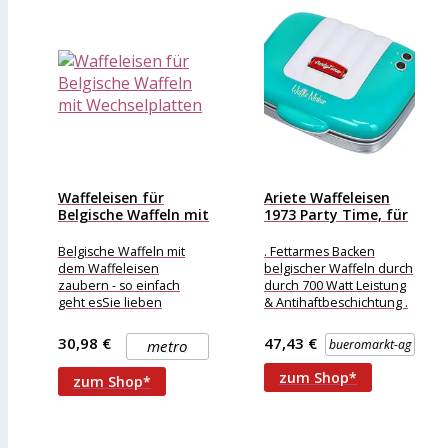
Waffeleisen für
Ariete Waffeleisen
Belgische Waffeln mit
1973 Party Time, für
Wechselplatten
Belgische...
Belgische Waffeln mit
. Fettarmes Backen
dem Waffeleisen
belgischer Waffeln durch
zaubern - so einfach
durch 700 Watt Leistung
geht esSie lieben
& Antihaftbeschichtung .
köstliche Waffeln, die
Komfortable
wunderbar frisch duften,
Handhabung durch
30,98 €
47,43 €
metro
bueromarkt-ag
schön warm
Einschalt- und
Bereitschaftstemperaturanzei
zum Shop*
zum Shop*
.