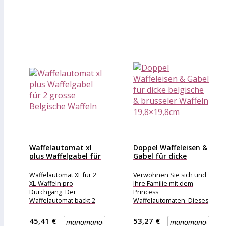
Waffelautomat xl
Doppel Waffeleisen &
plus Waffelgabel für
Gabel für dicke
2 grosse...
belgische...
Waffelautomat XL für 2
Verwöhnen Sie sich und
XL-Waffeln pro
Ihre Familie mit dem
Durchgang. Der
Princess
Waffelautomat backt 2
Waffelautomaten. Dieses
leckere, dicke Waffeln
praktische Waffeleisen
fast im Minutentakt. Dank
mit einstellbarem
45,41 €
53,27 €
manomano
manomano