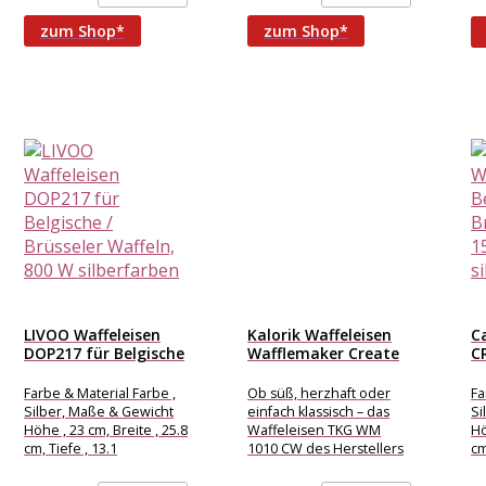
zaubern Sie einfach die
gr
leckersten Waffeln!
zum Shop*
zum Shop*
Wenn Sie
LIVOO Waffeleisen
Kalorik Waffeleisen
C
DOP217 für Belgische
Wafflemaker Create
C
/ Brüsseler...
Belgische Waffeln
Br
750...
Farbe & Material Farbe ,
Ob süß, herzhaft oder
Fa
Silber, Maße & Gewicht
einfach klassisch – das
Si
Höhe , 23 cm, Breite , 25.8
Waffeleisen TKG WM
Hö
cm, Tiefe , 13.1
1010 CW des Herstellers
cm
Kalorik zaubert mit
seinen leistungsstarken