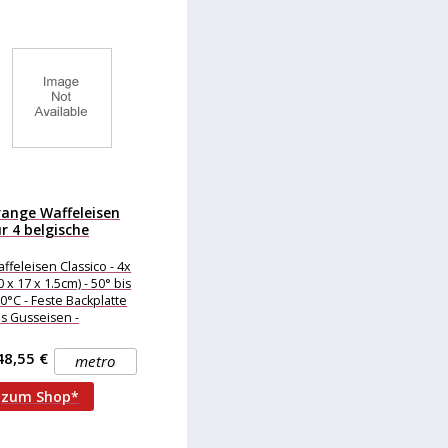
range Waffeleisen
r 4 belgische
ffeln à...
ffeleisen Classico - 4x
0 x 17 x 1.5cm) - 50° bis
0°C - Feste Backplatte
s Gusseisen -
mlaufende
48,55 €
metro
zum Shop*