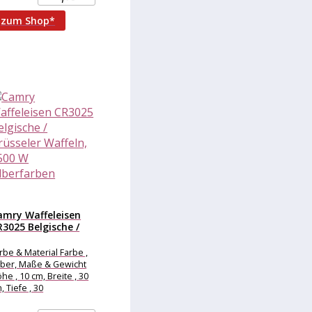
oßartiger Genuss.
zum Shop*
amry Waffeleisen
R3025 Belgische /
üsseler Waffeln,...
rbe & Material Farbe ,
lber, Maße & Gewicht
he , 10 cm, Breite , 30
, Tiefe , 30