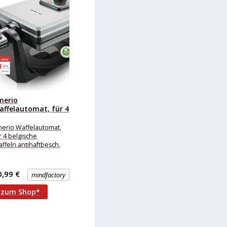
merio
affelautomat, für 4
elgische
affeln,antihaftbesch.
erio Waffelautomat,
r 4 belgische
ffeln,antihaftbesch.
0,99 €
mindfactory
zum Shop*