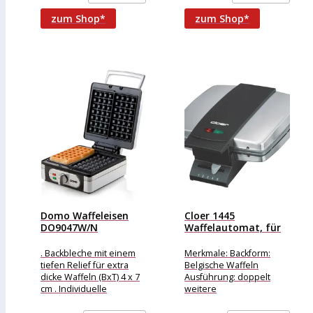
der extra
Thermostat bereitet in
nur 5
zum Shop*
zum Shop*
Domo Waffeleisen
Cloer 1445
DO9047W/N
Waffelautomat, für
Waffelautomat, für
Belgische Waffeln,
Belgische Waffeln,...
doppelt,...
. Backbleche mit einem
Merkmale: Backform:
tiefen Relief für extra
Belgische Waffeln
dicke Waffeln (BxT) 4 x 7
Ausführung: doppelt
cm . Individuelle
weitere
Temperatureinstellung
Produktinformationen:
durch regelbares
Backfläche: 2 x 22 x 18,5