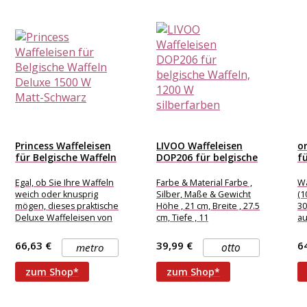
Princess Waffeleisen
LIVOO Waffeleisen
o
für Belgische Waffeln
DOP206 für belgische
fü
Deluxe 1500...
Waffeln, 1200...
Wa
Egal, ob Sie Ihre Waffeln
Farbe & Material Farbe ,
Wa
weich oder knusprig
Silber, Maße & Gewicht
(1
mögen, dieses praktische
Höhe , 21 cm, Breite , 27.5
30
Deluxe Waffeleisen von
cm, Tiefe , 11
au
Princess wird jeder
U
Anforderung gerecht.
66,63 €
39,99 €
6
metro
otto
Dieses
zum Shop*
zum Shop*