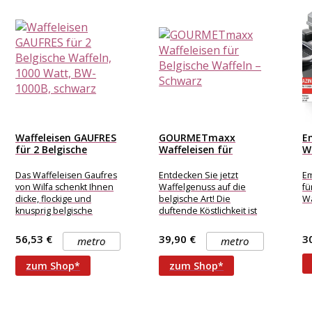
Waffeleisen GAUFRES
GOURMETmaxx
E
für 2 Belgische
Waffeleisen für
W
Waffeln, 1000...
Belgische Waffeln –
b
Schwarz
W
Das Waffeleisen Gaufres
Entdecken Sie jetzt
Em
von Wilfa schenkt Ihnen
Waffelgenuss auf die
fü
dicke, flockige und
belgische Art! Die
Wa
knusprig belgische
duftende Köstlichkeit ist
Waffeln. Diese Waffeln
längst weltweit heiß
passen besonders gut zu
begehrt und mit dem
56,53 €
39,90 €
3
metro
metro
Sirup,
GOURMETmaxx
ge
zum Shop*
zum Shop*