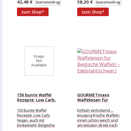
42,48 €
58,20 €
bueromarkt-ag
bueromarkt-ag
cm Waffeldicke: 1,7 cm
Leistung: 930
zum Shop*
zum Shop*
150 bunte Waffel
GOURMETmaxx
Rezepte: Low Carb,
Waffeleisen für
Vegan,...
Belgische Waffeln –
Edelstahl/schwarz
150 bunte Waffel
Einfach verlockend ...
Rezepte: Low Carb,
knusprig-frische Waffeln,
Vegan, auch mit
innen schön weich und
Dinkelmehl, Belgische
am liebsten direkt nach
Waffeln, süß & herb -
dem Backen warm