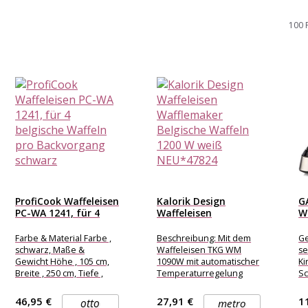
100 
ProfiCook Waffeleisen
Kalorik Design
G
PC-WA 1241, für 4
Waffeleisen
W
belgische...
Wafflemaker
C
Belgische Waffeln
Wa
Farbe & Material Farbe ,
Beschreibung: Mit dem
Ge
1200...
schwarz, Maße &
Waffeleisen TKG WM
se
Gewicht Höhe , 105 cm,
1090W mit automatischer
Ki
Breite , 250 cm, Tiefe ,
Temperaturregelung
Sc
335
und
gl
Antihaftbeschichtung
si
46,95 €
27,91 €
1
otto
metro