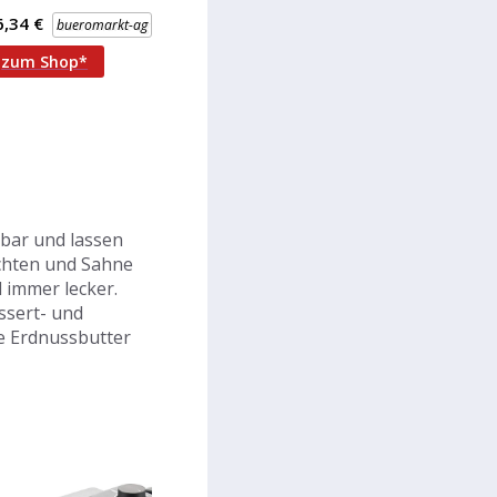
andhabung durch
6,34 €
bueromarkt-ag
nschalt- und
reitschaftstemperaturanzeige
zum Shop*
zbar und lassen
üchten und Sahne
 immer lecker.
ssert- und
e Erdnussbutter