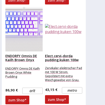
zum Shop*
zum Shop*
ENDORFY Omnis DE
Elect.cervi-dorda
Kailh Brown Onyx
pudding.kuken 100w
White...
Zervikaler elektrischer Pad
ENDORFY Omnis DE Kailh
mit 100 W Strom.
Brown Onyx White
Gepolstert mit extra
Pudding
Weichgewebe von Grau.
Für die Gebärmutterhals-,
Lenden- und Rückenzone
43,15 €
86,90 €
metro
arlt
angezeigt.
zum Shop*
zum Shop*