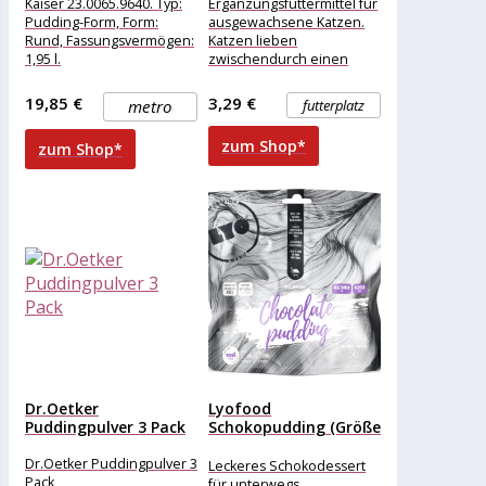
Kaiser 23.0065.9640. Typ:
Ergänzungsfuttermittel für
Pudding-Form, Form:
ausgewachsene Katzen.
Rund, Fassungsvermögen:
Katzen lieben
1,95 l.
zwischendurch einen
Backformdurchmesser: 22
feinen Leckerbissen! Und
cm. Menge pro Packung: 1
sie haben es verdient,
19,85 €
3,29 €
metro
futterplatz
Stück(e)
verwöhnt zu werden. Eine
kleine
zum Shop*
zum Shop*
Dr.Oetker
Lyofood
Puddingpulver 3 Pack
Schokopudding (Größe
50g)
Dr.Oetker Puddingpulver 3
Leckeres Schokodessert
Pack
für unterwegs