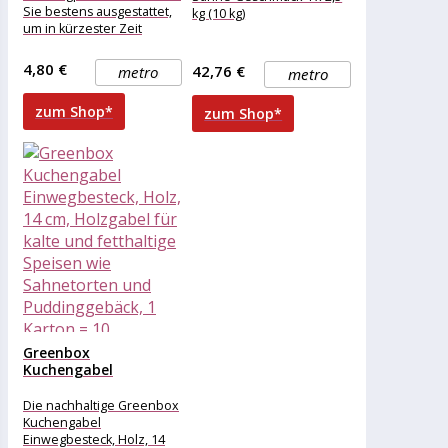
Sie bestens ausgestattet,
kg (10 kg)
um in kürzester Zeit
schmackhaften
Vanillepudding für Ihre
4,80 €
42,76 €
metro
metro
Gäste zuzubereiten. Ob
zum Shop*
zum Shop*
Greenbox
Kuchengabel
Einwegbesteck, Holz,
14 cm, Holzgabel...
Die nachhaltige Greenbox
Kuchengabel
Einwegbesteck, Holz, 14