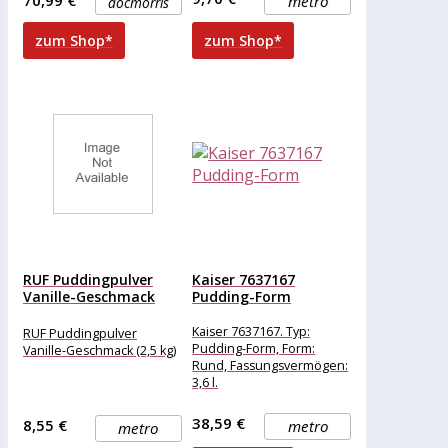
70,99 €
metro
docmorris
zum Shop*
zum Shop*
RUF Puddingpulver
Kaiser 7637167
Vanille-Geschmack
Pudding-Form
(2,5 kg)
Kaiser 7637167. Typ:
RUF Puddingpulver
Pudding-Form, Form:
Vanille-Geschmack (2,5 kg)
Rund, Fassungsvermögen:
3,6 l.
Backformdurchmesser: 24
cm
38,59 €
8,55 €
metro
metro