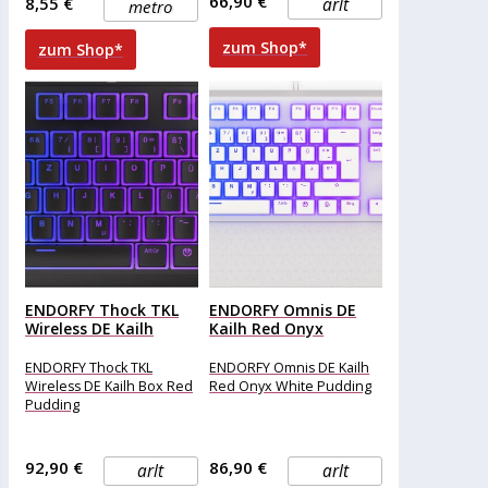
66,90 €
8,55 €
arlt
metro
zum Shop*
zum Shop*
ENDORFY Thock TKL
ENDORFY Omnis DE
Wireless DE Kailh
Kailh Red Onyx
Box...
White...
ENDORFY Thock TKL
ENDORFY Omnis DE Kailh
Wireless DE Kailh Box Red
Red Onyx White Pudding
Pudding
92,90 €
86,90 €
arlt
arlt