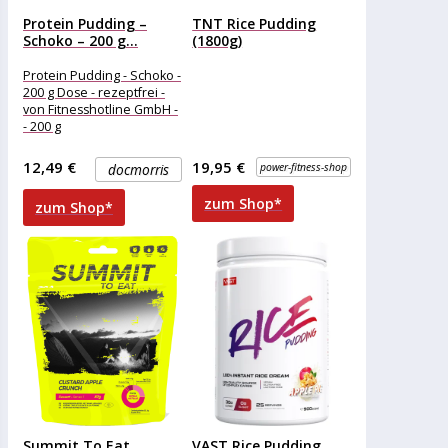
Protein Pudding –
TNT Rice Pudding
Schoko – 200 g...
(1800g)
Protein Pudding - Schoko -
200 g Dose - rezeptfrei -
von Fitnesshotline GmbH -
- 200 g
12,49 €
19,95 €
docmorris
power-fitness-shop
zum Shop*
zum Shop*
Summit To Eat
VAST Rice Pudding