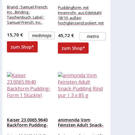
18 cm
Brand : Samuel French,
Puddingform, mit
Inc., Binding :
Innenrohr, aus Edelstahl
Taschenbuch, Label :
18/10, außen
Samuel French, Inc.,
hochglänzend poliert, mit
Publisher : Samuel French,
Deckel, schwere Qualität
Inc., NumberOfItems :
15,70 €
45,72 €
medimops
metro
zum Shop*
zum Shop*
Kaiser 23.0065.9640
animonda Vom
Backform Pudding-
Feinsten Adult Snack-
Form 1 Stück(e)
Pudding Rind pur...