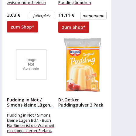
zwischendurch einen
Puddingförmchen
feinen Leckerbissen! Und
bestehen aus Kunststoff
sie haben es verdient,
und haben einen Deckel
3,03 €
11,11 €
futterplatz
manomano
verwöhnt zu werden. Eine
für den
kleine
zum Shop*
zum Shop*
Pudding in Not /
Dr.Oetker
Simons kleine Lügen...
Puddingpulver 3 Pack
Pudding in Not / Simons
kleine Lügen Bd.1 - Buch
Für Simon ist die Wahrheit
ein komplizierter Elefant.
Schwer,