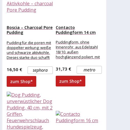
Boscia – Charcoal Pore
Contacto
Pudding
Puddingform 14 cm
Porenverfeinernder
Pudding...
Puddingform, ohne
Pudding für die poren mit
Innenrohr, aus Edelstahl
doppelter wirkung: weiße
18/10, außen
und schwarze aktivkohle.
hochglänzend poliert, mit
Dieses starke duo schafft
Deckel, schwere Qualität
es, die poren zu
verkleinern
31,73 €
16,50 €
metro
sephora
zum Shop*
zum Shop*