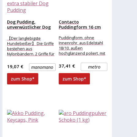
Dog Pudding,
Contacto
unverwüstlicher Dog
Puddingform 16 cm
Pudding, 40 cm,...
Puddingform, ohne
【Der langlebigste
Innenrohr, aus Edelstahl
Hundebeißer】 Die Griffe
18/10, außen
bestehen aus
hochglänzend poliert, mit
Nylonbändern. 2 Griffe für
Deckel, schwere Qualität
bequemen und einfachen
Halt, volle Kontrolle und
37,41 €
19,07 €
metro
manomano
Stabilität. Das
zum Shop*
zum Shop*