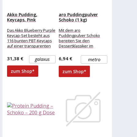
Akko Pudding,
aro Puddingpulver
Keycaps, Pink
Schoko (1 kg)
Das Akko Blueberry Purple
Mit dem aro
Keycap-Set besteht aus
Puddingpulver Schoko
116 bunten PBT-Keycaps
bereiten Sie den
auf einer transparenten
Dessertklassiker im
Grundlage aus
Handumdrehen zu und
Polycarbonat?, welche
verwöhnen Ihre Gäste mit
31,38 €
6,94 €
galaxus
metro
deine Tastatur perfekt
einer schokoladigen
Nachspeise.
zum Shop*
zum Shop*