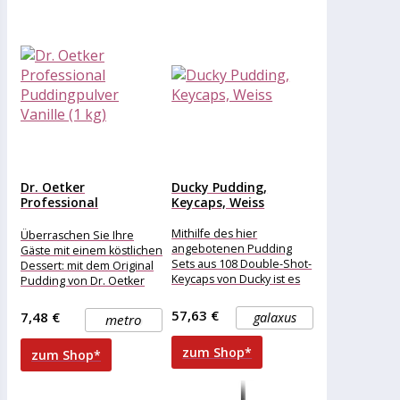
Dr. Oetker
Ducky Pudding,
Professional
Keycaps, Weiss
Puddingpulver Vanille
(1 kg)
Mithilfe des hier
Überraschen Sie Ihre
angebotenen Pudding
Gäste mit einem köstlichen
Sets aus 108 Double-Shot-
Dessert: mit dem Original
Keycaps von Ducky ist es
Pudding von Dr. Oetker
möglich, die
mit Vanille Geschmack. In
mechanischen Tastaturen
der
57,63 €
7,48 €
galaxus
metro
des Tastaturherstellers
schnell
zum Shop*
zum Shop*