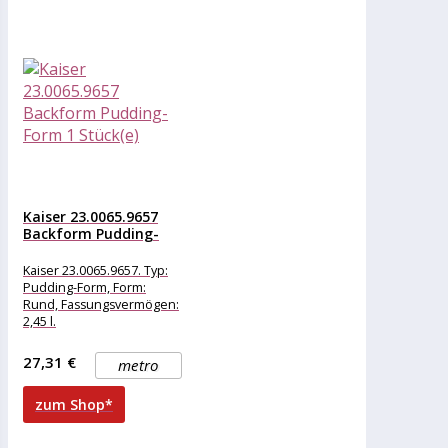
Kaiser 23.0065.9657
Backform Pudding-
Form 1 Stück(e)
Kaiser 23.0065.9657. Typ:
Pudding-Form, Form:
Rund, Fassungsvermögen:
2,45 l.
Backformdurchmesser: 24
cm. Menge pro Packung: 1
27,31 €
metro
Stück(e)
zum Shop*