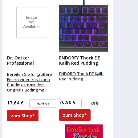
Dr. Oetker
ENDORFY Thock DE
Professional
Kailh Red Pudding
klassischer Vanille
Pudding (2,5...
ENDORFY Thock DE Kailh
Bereiten Sie für größere
Red Pudding
Feiern einen köstlichen
Pudding zu: mit dem
Original Pudding mit
Vanille-Geschmack von Dr.
Oetker. In nur
76,90 €
17,64 €
arlt
metro
zum Shop*
zum Shop*