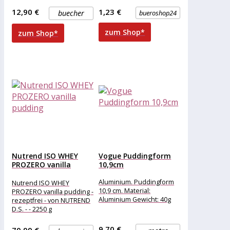
besorgniserregend
12,90 €
1,23 €
buecher
bueroshop24
zum Shop*
zum Shop*
Nutrend ISO WHEY
Vogue Puddingform
PROZERO vanilla
10,9cm
pudding
Aluminium. Puddingform
Nutrend ISO WHEY
10,9 cm. Material:
PROZERO vanilla pudding -
Aluminium Gewicht: 40g
rezeptfrei - von NUTREND
D.S. - - 2250 g
9,70 €