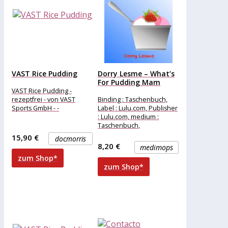
VAST Rice Pudding
Dorry Lesme – What’s
For Pudding Mam
VAST Rice Pudding -
rezeptfrei - von VAST
Binding : Taschenbuch,
Sports GmbH - -
Label : Lulu.com, Publisher
: Lulu.com, medium :
Taschenbuch,
numberOfPages : 40,
15,90 €
docmorris
publicationDate : 2015-12-
8,20 €
medimops
17, releaseDate :
zum Shop*
zum Shop*