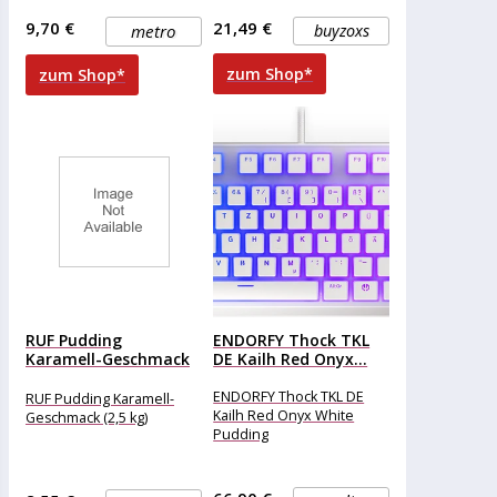
9,70 €
21,49 €
metro
buyzoxs
zum Shop*
zum Shop*
RUF Pudding
ENDORFY Thock TKL
Karamell-Geschmack
DE Kailh Red Onyx...
(2,5 kg)
ENDORFY Thock TKL DE
RUF Pudding Karamell-
Kailh Red Onyx White
Geschmack (2,5 kg)
Pudding