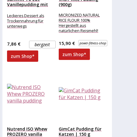
Vanillepudding mit
(900g)
Apfel (Größe...
MICRONIZED NATURAL
Leckeres Dessert als
RICE FLOUR 100%
Trockennahrung für
Hergestellt aus
unterwegs
natürlichen Reismehl!
Instantisiert für
hervorragende Löslichkeit,
15,90 €
7,86 €
power-fitness-shop
bergzeit
schnelles und einfaches
Mischen in Wasser oder
zum Shop*
zum Shop*
Nutrend ISO Whew
GimCat Pudding für
PROZERO vanilla
Katzen | 150 g