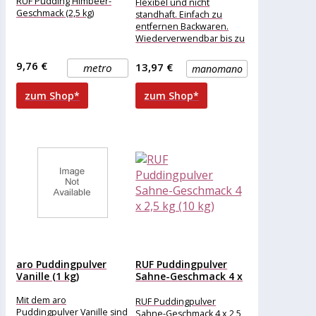
für...
RUF Pudding Himbeer-
Flexibel und nicht
Geschmack (2,5 kg)
standhaft. Einfach zu
entfernen Backwaren.
Wiederverwendbar bis zu
1000 Mal. 100% rein,
hergestellt aus Silikon.
9,76 €
13,97 €
metro
manomano
Erfüllt europäische
zum Shop*
zum Shop*
aro Puddingpulver
RUF Puddingpulver
Vanille (1 kg)
Sahne-Geschmack 4 x
2,5 kg...
Mit dem aro
RUF Puddingpulver
Puddingpulver Vanille sind
Sahne-Geschmack 4 x 2,5