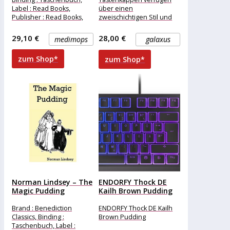
Label : Read Books,
über einen
Publisher : Read Books,
zweischichtigen Stil und
medium : Taschenbuch,
charakteristische HyperX-
numberOfPages :
Schriftart, die beide so
29,10 €
28,00 €
medimops
galaxus
konzipiert sind, dass mehr
Licht für zusätzliche
zum Shop*
zum Shop*
Norman Lindsey – The
ENDORFY Thock DE
Magic Pudding
Kailh Brown Pudding
Brand : Benediction
ENDORFY Thock DE Kailh
Classics, Binding :
Brown Pudding
Taschenbuch, Label :