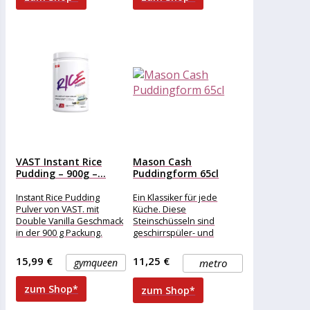
VAST Instant Rice
Mason Cash
Pudding – 900g –...
Puddingform 65cl
Instant Rice Pudding
Ein Klassiker für jede
Pulver von VAST. mit
Küche. Diese
Double Vanilla Geschmack
Steinschüsseln sind
in der 900 g Packung.
geschirrspüler- und
Instant Rice Pudding von
gefrierergeeignet. Eignen
VAST
sich auch sehr gut zum
15,99 €
11,25 €
gymqueen
metro
Dampfgaren.
zum Shop*
zum Shop*