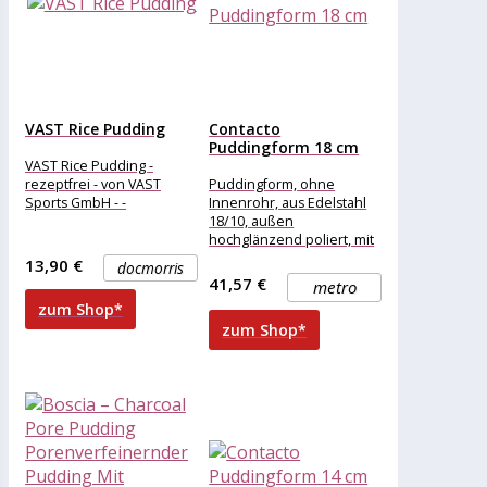
VAST Rice Pudding
Contacto
Puddingform 18 cm
VAST Rice Pudding -
rezeptfrei - von VAST
Puddingform, ohne
Sports GmbH - -
Innenrohr, aus Edelstahl
18/10, außen
hochglänzend poliert, mit
Deckel, schwere Qualität
13,90 €
docmorris
41,57 €
metro
zum Shop*
zum Shop*