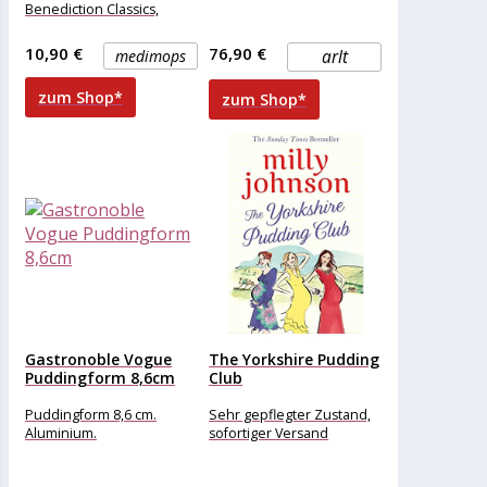
Benediction Classics,
Publisher : Benediction
Classics, medium :
10,90 €
76,90 €
medimops
arlt
Taschenbuch,
numberOfPages :
zum Shop*
zum Shop*
Gastronoble Vogue
The Yorkshire Pudding
Puddingform 8,6cm
Club
Puddingform 8,6 cm.
Sehr gepflegter Zustand,
Aluminium.
sofortiger Versand