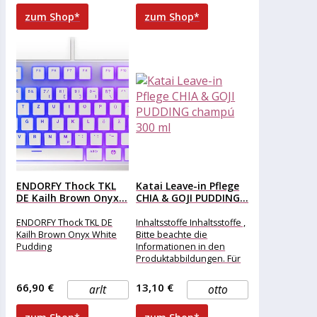
zum Shop*
zum Shop*
ENDORFY Thock TKL
Katai Leave-in Pflege
DE Kailh Brown Onyx...
CHIA & GOJI PUDDING...
ENDORFY Thock TKL DE
Inhaltsstoffe Inhaltsstoffe ,
Kailh Brown Onyx White
Bitte beachte die
Pudding
Informationen in den
Produktabbildungen. Für
die Zusammensetzung
des Produktes ist der
66,90 €
13,10 €
arlt
otto
Hersteller verantwortlich.
Aufgrund