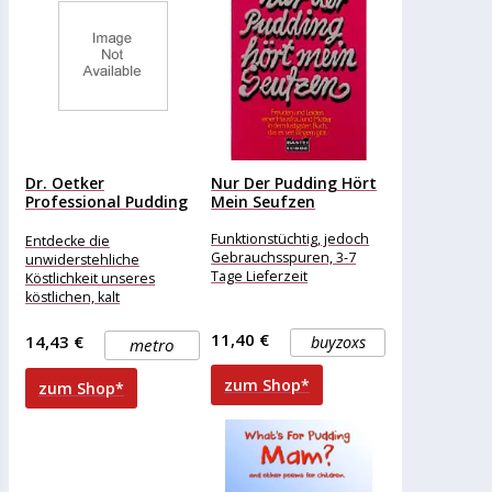
Dr. Oetker
Nur Der Pudding Hört
Professional Pudding
Mein Seufzen
Ohne Kochen Vanille...
Funktionstüchtig, jedoch
Entdecke die
Gebrauchsspuren, 3-7
unwiderstehliche
Tage Lieferzeit
Köstlichkeit unseres
köstlichen, kalt
angerührten Puddings mit
seiner außergewöhnlich
11,40 €
14,43 €
buyzoxs
metro
cremig-feinen Konsistenz.
Dieser Genuss verführt mit
zum Shop*
zum Shop*
dem unvergleichlichen