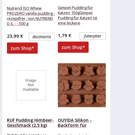
pudding
Gimpet Pudding für
Nutrend ISO Whew
Katzen 150gGimpet
PROZERO vanilla pudding -
Pudding für Katzen ist
rezeptfrei - von NUTREND
eine leckere
D.S. - - 500 g
Zwischenmahlzeit. Er
enthält gesunde
1,79 €
23,99 €
futterplatz
docmorris
Bestandteile der Milch
und ist
zum Shop*
zum Shop*
RUF Pudding Himbeer-
OUYIDA Silikon -
Geschmack (2,5 kg)
Backform für
Schokolade, Cupcakes,