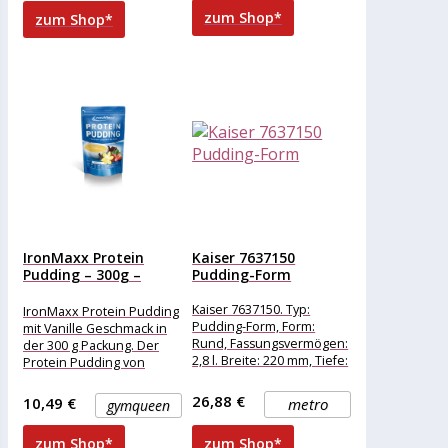
zum Shop*
zum Shop*
IronMaxx Protein
Kaiser 7637150
Pudding – 300g –
Pudding-Form
Vanille
Kaiser 7637150. Typ:
IronMaxx Protein Pudding
Pudding-Form, Form:
mit Vanille Geschmack in
Rund, Fassungsvermögen:
der 300 g Packung. Der
2,8 l. Breite: 220 mm, Tiefe:
Protein Pudding von
220 mm
IronMaxx versorgt dich mit
einer
26,88 €
10,49 €
metro
gymqueen
zum Shop*
zum Shop*