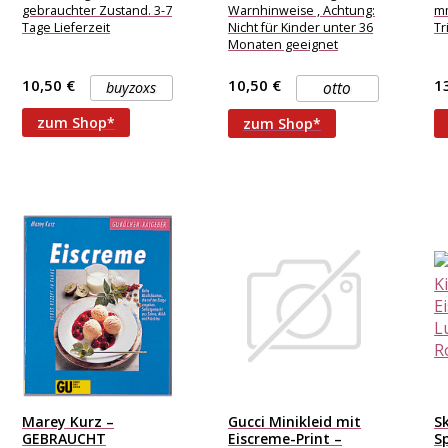
gebrauchter Zustand. 3-7
Warnhinweise , Achtung:
mm
Tage Lieferzeit
Nicht für Kinder unter 36
Tr
Monaten geeignet
wegen verschluckbarer
Kleinteile,
10,50 €
10,50 €
1
buyzoxs
otto
Erstickungsgefahr.,
Altersempfehlung , ab
zum Shop*
zum Shop*
lle
Marey Kurz –
Gucci Minikleid mit
S
GEBRAUCHT
Eiscreme-Print –
S