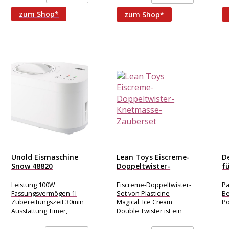
jeweils 38 Gramm
und
u
zum Shop*
zum Shop*
Unold Eismaschine
Lean Toys Eiscreme-
D
Snow 48820
Doppeltwister-
f
Eismaschine für 1...
Knetmasse-
B
Zauberset
Leistung 100W
Eiscreme-Doppeltwister-
Pa
Fassungsvermögen 1l
Set von Plasticine
Be
Zubereitungszeit 30min
Magical. Ice Cream
Po
Ausstattung Timer,
Double Twister ist ein
Deckel mit Sichtfenster
Set, mit dem Ihre Kinder
und Nachfüllöffnung
spielerisch buntes Eis