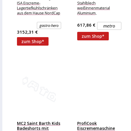
ISA Eiscreme-
Stahlblech
Lagertiefkühlschränken
weißInnenmaterial
aus dem Hause NordCap
Aluminium,
können Sie Ihre Eis-
gehämmertKältemittel
Vorräte einfach und
R290Schiebescheiben
617,86 €
gastro-hero
metro
zuverlässig über Nacht
aus Sicherheitsglas mit
3152,31 €
lagern und
Kunststoffrahmen
zum Shop*
ummanteltAnaloges
zum Shop*
ThermometerManuelles
ThermostatSteckschlossManue
AbtauungRückseitiger
TauwasserablaufRollen
innenliegend zur
SelbstmontageStille
Kühlung
MC2 Saint Barth Kids
ProfiCook
Badeshorts mit
Eiscrememaschine