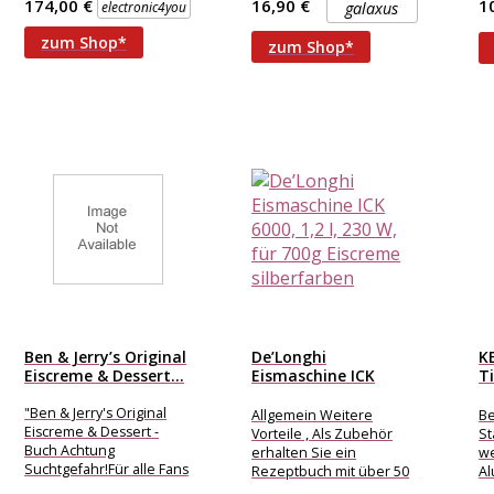
174,00 €
16,90 €
1
electronic4you
galaxus
Kühlung Kompressor
herstellen können.
zum Shop*
zum Shop*
Ben & Jerry’s Original
De’Longhi
K
Eiscreme & Dessert...
Eismaschine ICK
T
6000, 1,2 l, 230...
m
G
"Ben & Jerry's Original
Allgemein Weitere
Be
Eiscreme & Dessert -
Vorteile , Als Zubehör
St
Buch Achtung
erhalten Sie ein
we
Suchtgefahr!Für alle Fans
Rezeptbuch mit über 50
Al
der Kulteismarke ""Ben
Rezepten zum
ge