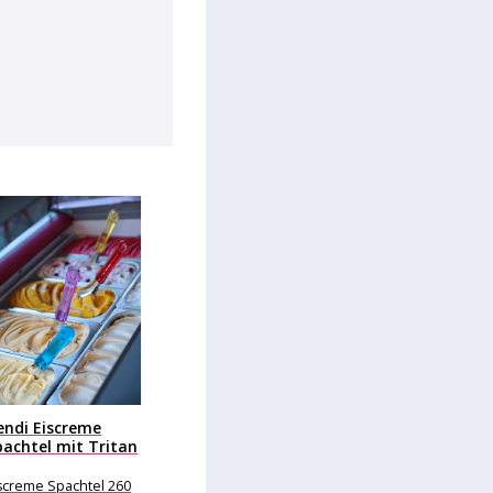
endi Eiscreme
pachtel mit Tritan
iff, 260...
screme Spachtel 260