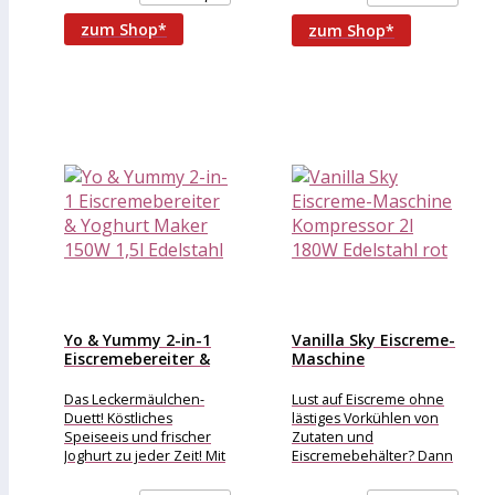
numberOfPages : 176,
Jahren. Unser Sortiment
umfasst
zum Shop*
zum Shop*
Yo & Yummy 2-in-1
Vanilla Sky Eiscreme-
Eiscremebereiter &
Maschine
Yoghurt...
Kompressor 2l 180W
Edelstahl...
Das Leckermäulchen-
Lust auf Eiscreme ohne
Duett! Köstliches
lästiges Vorkühlen von
Speiseeis und frischer
Zutaten und
Joghurt zu jeder Zeit! Mit
Eiscremebehälter? Dann
dem Klarstein Yo &
ist die Kompressor-
Yummy 2-in-1 Eiscreme-
Eiscrememaschine