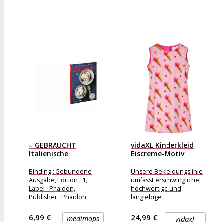
– GEBRAUCHT
vidaXL Kinderkleid
Italienische
Eiscreme-Motiv
Kochschule: Eiscreme
Knallrosa 92
– Preis...
Binding : Gebundene
Unsere Bekleidungslinie
Ausgabe, Edition : 1,
umfasst erschwingliche,
Label : Phaidon,
hochwertige und
Publisher : Phaidon,
langlebige
medium : Gebundene
Alltagskleidung für Kinder
Ausgabe,
im Alter von 1,5 bis 10
6,99 €
24,99 €
medimops
vidaxl