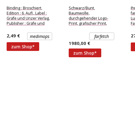
Eiscreme, GU Küchen-
Schwarz 40/42/36...
Lu
Ratgeber...
Binding : Broschiert,
Schwarz/Bunt,
Ih
Edition : 6. Aufl., Label :
Baumwolle,
fa
Gräfe und Unzer Verlag,
durchgehender Logo-
Lu
Publisher : Gräfe und
Print, grafischer Print,
F
Unzer Verlag,
Rüschen, Schößchen,
li
NumberOfItems
Spaghettiträger, eckiger
Mi
2,49 €
2
medimops
farfetch
Ausschnitt, ärmellos,
Sc
1980,00 €
gerader Saum, knielang.
zum Shop*
zum Shop*