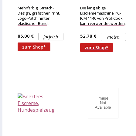
Eiscreme-Print...
PC-ICM 1140 1800 ml
12...
Mehrfarbig, Stretch-
Die langlebige
Design, grafischer Print,
Eiscrememaschine PC-
Logo-Patch hinten,
ICM 1140 von ProfiCook
elastischer Bund,
kann verwendet werden,
oberschenkellang.
um leckere Eiscreme,
Swimwear kann nur über
gefrorenen Joghurt und
85,00 €
52,78 €
farfetch
metro
Ihrer eigenen
Sorbet daheim zu
Unterwäsche anprobiert
zubereiten.
zum Shop*
zum Shop*
werden. Taucherbrille
und