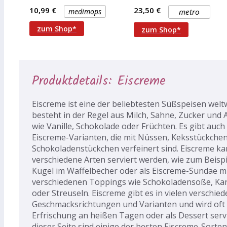
numberOfPages : 224,
Geeignet für den Einsatz
10,99 €
23,50 €
medimops
metro
in Eistheken und
Tiefkühlschränken
zum Shop*
zum Shop*
Produktdetails: Eiscreme
Eiscreme ist eine der beliebtesten Süßspeisen weltw
besteht in der Regel aus Milch, Sahne, Zucker und
wie Vanille, Schokolade oder Früchten. Es gibt auch
Eiscreme-Varianten, die mit Nüssen, Keksstückche
Schokoladenstückchen verfeinert sind. Eiscreme ka
verschiedene Arten serviert werden, wie zum Beispi
Kugel im Waffelbecher oder als Eiscreme-Sundae m
verschiedenen Toppings wie Schokoladensoße, Ka
oder Streuseln. Eiscreme gibt es in vielen verschie
Geschmacksrichtungen und Varianten und wird oft 
Erfrischung an heißen Tagen oder als Dessert servi
dieser Seite sind einige der besten Eiscreme-Sorte