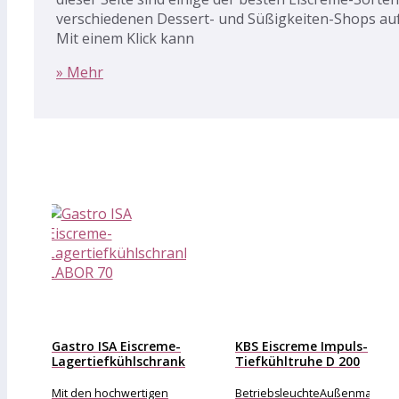
verschiedenen Dessert- und Süßigkeiten-Shops aufg
Mit einem Klick kann
» Mehr
Gastro ISA Eiscreme-
KBS Eiscreme Impuls-
Lagertiefkühlschrank
Tiefkühltruhe D 200
LABOR 70
mit
Glasschiebedeckel
Mit den hochwertigen
BetriebsleuchteAußenmaterial