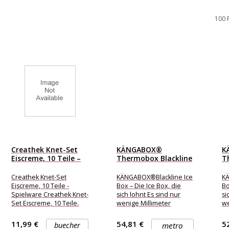
100 
Creathek Knet-Set
KÄNGABOX®
K
Eiscreme, 10 Teile –
Thermobox Blackline
T
VEDES...
Ice Box : Für...
Ic
Creathek Knet-Set
KÄNGABOX®Blackline Ice
KÄ
Eiscreme, 10 Teile -
Box – Die Ice Box, die
Bo
Spielware Creathek Knet-
sich lohnt Es sind nur
si
Set Eiscreme, 10 Teile.
wenige Millimeter
we
Bestehend aus drei
Unterschied zwischen
Un
Knetpackungen mit
einem Eiscreme-Behälter
ei
11,99 €
54,81 €
5
buecher
metro