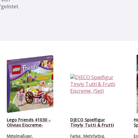
elistet.
Lego Friends 41030 –
DJECO Spielfigur
H
Olivias Eiscreme-
Tinyly Tutti & Frutti
S
Fahrrad
Eiscreme,...
Gr
Mittelmäßiger,
Farbe , Mehrfarbig,
Ei