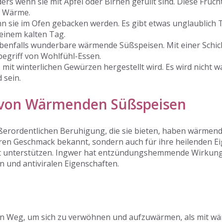
s wenn sie mit Apfel oder Birnen gefüllt sind. Diese Früc
e Wärme.
nn sie im Ofen gebacken werden. Es gibt etwas unglaublic
inem kalten Tag.
enfalls wunderbare wärmende Süßspeisen. Mit einer Schicht
nbegriff von Wohlfühl-Essen.
mit winterlichen Gewürzen hergestellt wird. Es wird nicht w
sein.
e von Wärmenden Süßspeisen
rordentlichen Beruhigung, die sie bieten, haben wärmende
hren Geschmack bekannt, sondern auch für ihre heilenden Ei
it unterstützen. Ingwer hat entzündungshemmende Wirkun
en und antiviralen Eigenschaften.
en Weg, um sich zu verwöhnen und aufzuwärmen, als mit wä