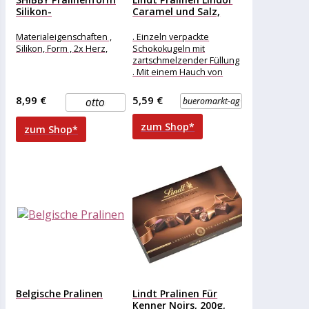
Silikon-
Caramel und Salz,
Pralinenformen –
137g,...
Silikonform (BPA-frei)
Materialeigenschaften ,
. Einzeln verpackte
für...
Silikon, Form , 2x Herz,
Schokokugeln mit
zartschmelzender Füllung
. Mit einem Hauch von
Fleur de Sel und
köstlichem Karamell
8,99 €
5,59 €
otto
bueromarkt-ag
Merkmale: Verpackung:
zum Shop*
zum Shop*
Belgische Pralinen
Lindt Pralinen Für
Kenner Noirs, 200g,