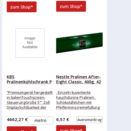
verpackt
zum Shop*
zum Shop*
KBS
Nestle Pralinen After-
Pralinenkühlschrank P
Eight Classic, 400g, 42
604
Stück
"Premiumgerät hergestellt
. Einzeln kuvertierte
in ItalienTouchscreen-
hauchdünne Pralinen .
SteuerungGroße 5"" Zoll
Schokotäfelchen mit
DisplaySichtbarkeit der
Pfefferminzcremefüllung
Luftfeuchte, Temperatur
Merkmale: Verpackung:
und
einzeln verpackt
4662,27 €
6,57 €
metro
bueromarkt-ag
LüftergeschwindigkeitLüftergeschwindigkeit
Eigenschaft: ohne Alkohol
in 5 Stufen
Ausführung: Geschenk
zum Shop*