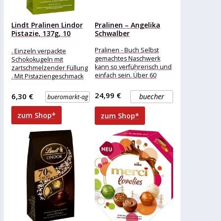
Lindt Pralinen Lindor
Pralinen – Angelika
Pistazie, 137g, 10
Schwalber
Kugeln
Pralinen - Buch Selbst
. Einzeln verpackte
gemachtes Naschwerk
Schokokugeln mit
kann so verführerisch und
zartschmelzender Füllung
einfach sein. Über 60
. Mit Pistaziengeschmack
Rezepte für beliebte
und feinster Vollmilch-
Klassiker, ausgefallene
Schokolade Merkmale:
24,99 €
6,30 €
buecher
bueromarkt-ag
Kreationen
Verpackung: einzeln
verpackt Eigenschaft: ohne
zum Shop*
zum Shop*
Alkohol