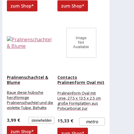
zum Shop*
zum Shop*
Pralinenschachtel &
Contacto
Blume
Pralinenform Oval mit
Linie
Baue diese hübsche
Pralinenform Oval mit
herzförmige
Linie, 27,5 x 13,5 x 2,5 cm
Pralinenschachtel und die
große Formplatten aus
violette Tulpe. Behalte
Polycarbonat zur
oder verschenke sie, um
Herstellung von Pralinen
einem besonderen
3,99 €
15,33 €
steinehelden
metro
Menschen eine Freude zu
zum Shop*
zum Shop*