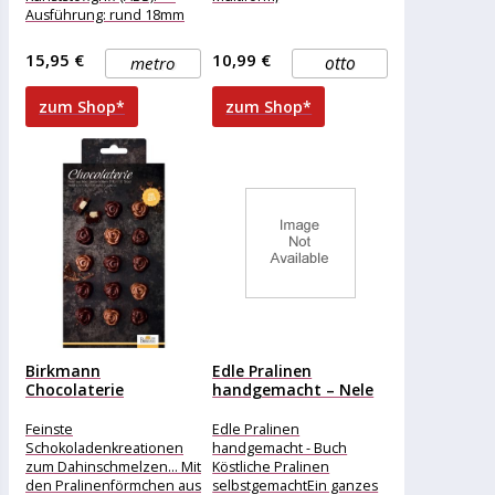
Ausführung: rund 18mm
++ Material: Edelstahl ++
Griff: orangener Kunststoff
15,95 €
10,99 €
metro
otto
(ABS) ++
zum Shop*
zum Shop*
Birkmann
Edle Pralinen
Chocolaterie
handgemacht – Nele
Pralinenform „Rose“
Marike Eble
2-teillig
Feinste
Edle Pralinen
Schokoladenkreationen
handgemacht - Buch
zum Dahinschmelzen... Mit
Köstliche Pralinen
den Pralinenförmchen aus
selbstgemachtEin ganzes