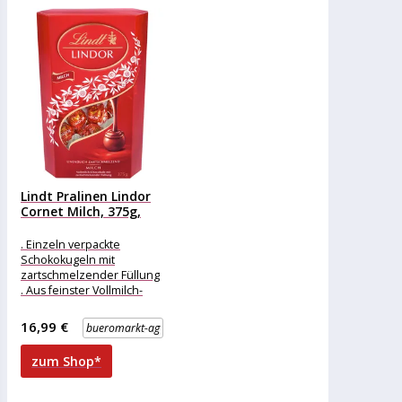
Lindt Pralinen Lindor
Cornet Milch, 375g,
30...
. Einzeln verpackte
Schokokugeln mit
zartschmelzender Füllung
. Aus feinster Vollmilch-
Schokolade . In schöner
Verpackung zum
16,99 €
bueromarkt-ag
Verschenken und Teilen
Merkmale:
zum Shop*