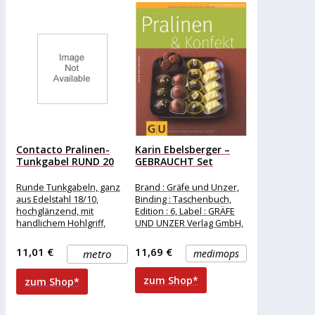
Contacto Pralinen-
Karin Ebelsberger –
Tunkgabel RUND 20
GEBRAUCHT Set
mm
Pralinen &...
Runde Tunkgabeln, ganz
Brand : Gräfe und Unzer,
aus Edelstahl 18/10,
Binding : Taschenbuch,
hochglänzend, mit
Edition : 6, Label : GRÄFE
handlichem Hohlgriff,
UND UNZER Verlag GmbH,
spülmaschinengeeignet,
Publisher :
hochqualitative
11,01 €
11,69 €
metro
medimops
Ausführung
zum Shop*
zum Shop*