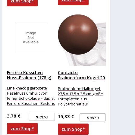
zum Shop*
einstellbarProgramme
weitere
Benutzer
Produktinformationen:
definierbarVerbrauchsstatistik
direkt am..."
Ferrero Küsschen
Contacto
Nuss-Pralinen (178 g)
Pralinenform Kugel 20
mm
Eine knackig geröstete
Pralinenform Halbkugel,
Haselnuss umhüllt von
27,5 x 13,5 x 2,5 cm große
feiner Schokolade – das ist
Formplatten aus
Ferrero Küsschen. Bestens
Polycarbonat zur
geeignet als Wurfmaterial
Herstellung von Pralinen
für Karneval /
3,78 €
15,33 €
metro
metro
zum Shop*
zum Shop*