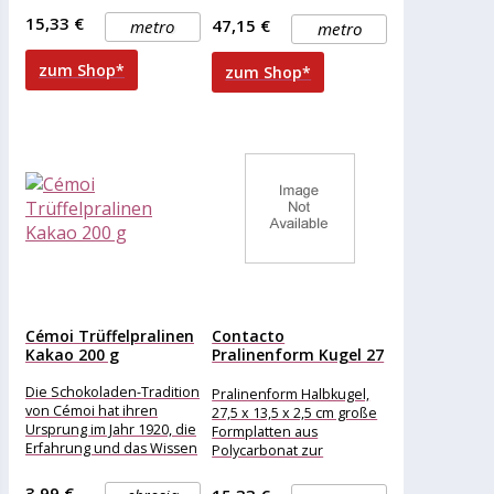
15,33 €
47,15 €
metro
metro
zum Shop*
zum Shop*
Cémoi Trüffelpralinen
Contacto
Kakao 200 g
Pralinenform Kugel 27
mm
Die Schokoladen-Tradition
Pralinenform Halbkugel,
von Cémoi hat ihren
27,5 x 13,5 x 2,5 cm große
Ursprung im Jahr 1920, die
Formplatten aus
Erfahrung und das Wissen
Polycarbonat zur
des
Herstellung von Pralinen
Familienunternehmens
3,99 €