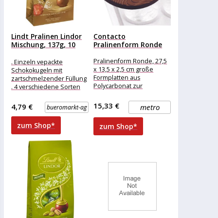
Lindt Pralinen Lindor
Contacto
Mischung, 137g, 10
Pralinenform Ronde
Kugeln
Pralinenform Ronde, 27,5
. Einzeln vepackte
x 13,5 x 2,5 cm große
Schokokugeln mit
Formplatten aus
zartschmelzender Füllung
Polycarbonat zur
. 4 verschiedene Sorten
Herstellung von Pralinen
Merkmale: Verpackung:
einzeln verpackt
15,33 €
4,79 €
metro
bueromarkt-ag
Eigenschaft: ohne Alkohol
weitere
zum Shop*
zum Shop*
Produktinformationen: