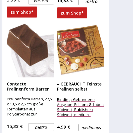
15,33 €
ebrosia
metro
selbst reicht sogar
zum Shop*
zum Shop*
Contacto
– GEBRAUCHT Feinste
Pralinenform Barren
Pralinen selbst
gemacht-Set -:...
Pralinenform Barren, 27,5
Binding : Gebundene
x 13,5 x 2,5 cm große
Ausgabe, Edition : 8, Label :
Formplatten aus
Südwest, Publisher :
Polycarbonat zur
Südwest, medium :
Herstellung von Pralinen
Gebundene Ausgabe,
numberOfPages : 64,
15,33 €
4,99 €
metro
medimops