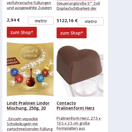
verführerische Füllungen
SteuerungGroße 5"" Zoll
und ausgewählte Zutaten
DisplaySichtbarkeit der
_ das sind merci lovelies.
Luftfeuchte, Temperatur
Verwöhnender
und
2,94 €
5122,16 €
metro
metro
Schokoladengenuss in
LüftergeschwindigkeitLüftergeschwindigkei
einer farbenfrohen
in 5 Stufen
zum Shop*
zum Shop*
einstellbarProgramme
Benutzer
definierbarVerbrauchsstatistik
direkt am..."
Lindt Pralinen Lindor
Contacto
Mischung, 250g, 20
Pralinenform Herz
Kugeln
Pralinenform Herz, 27,5 x
. Einzeln vepackte
13,5 x 2,5 cm große
Schokokugeln mit
Formplatten aus
zartschmelzender Füllung