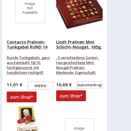
Contacto Pralinen-
Lindt Pralinen Mini
Tunkgabel RUND 14
Schicht-Nougat, 165g,
mm
36 Stück
Runde Tunkgabeln, ganz
. 5 verschiedene Sorten .
aus Edelstahl 18/10,
Hangeschichtete Mini-
hochglänzend, mit
Nougat-Pralinen
handlichem Hohlgriff,
Merkmale: Eigenschaft:
spülmaschinengeeignet,
ohne Alkohol Ausführung:
hochqualitative
Geschenk weitere
11,01 €
10,69 €
metro
bueromarkt-ag
Ausführung
Produktinformationen:
Inhalt: 165g, Sorten:
zum Shop*
zum Shop*
Mandel-Nuss-Nougat
Weißer