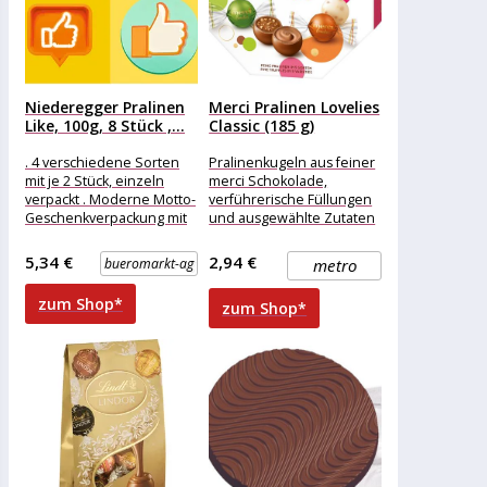
Niederegger Pralinen
Merci Pralinen Lovelies
Like, 100g, 8 Stück ,...
Classic (185 g)
. 4 verschiedene Sorten
Pralinenkugeln aus feiner
mit je 2 Stück, einzeln
merci Schokolade,
verpackt . Moderne Motto-
verführerische Füllungen
Geschenkverpackung mit
und ausgewählte Zutaten
Like-Motiv . Mit Marzipan,
_ das sind merci lovelies.
Nougat und
Verwöhnender
5,34 €
2,94 €
bueromarkt-ag
metro
Schokoladengenuss in
einer farbenfrohen
zum Shop*
zum Shop*