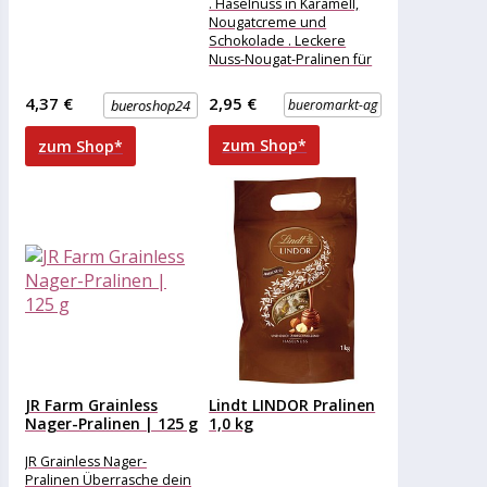
. Haselnuss in Karamell,
Nougatcreme und
Schokolade . Leckere
Nuss-Nougat-Pralinen für
zwischendurch Merkmale:
Eigenschaft: ohne Alkohol
4,37 €
2,95 €
bueroshop24
bueromarkt-ag
Ausführung: Geschenk
weitere
zum Shop*
zum Shop*
Produktinformationen:
JR Farm Grainless
Lindt LINDOR Pralinen
Nager-Pralinen | 125 g
1,0 kg
JR Grainless Nager-
Pralinen Überrasche dein