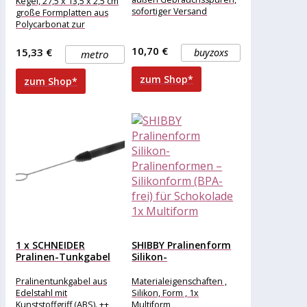
Kegel, 27,5 x 13,5 x 2,5 cm
sofortiger Versand
große Formplatten aus
Polycarbonat zur
Herstellung von Pralinen
10,70 €
15,33 €
buyzoxs
metro
zum Shop*
zum Shop*
1 x SCHNEIDER
SHIBBY Pralinenform
Pralinen-Tunkgabel
Silikon-
18mm rund
Pralinenformen –
Silikonform (BPA-frei)
Pralinentunkgabel aus
Materialeigenschaften ,
für...
Edelstahl mit
Silikon, Form , 1x
Kunststoffgriff (ABS). ++
Multiform,