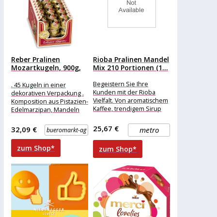
Reber Pralinen
Rioba Pralinen Mandel
Mozartkugeln, 900g,
Mix 210 Portionen (1...
45 Stück
Begeistern Sie Ihre
. 45 Kugeln in einer
Kunden mit der Rioba
dekorativen Verpackung .
Vielfalt. Von aromatischem
Komposition aus Pistazien-
Kaffee, trendigem Sirup
Edelmarzipan, Mandeln
oder Gebäck bis hin zu
und Haselnuss-Nougat .
Artikeln in
Doppelt umhüllt mit
25,67 €
32,09 €
metro
bueromarkt-ag
Alpenmilch- und
zum Shop*
zum Shop*