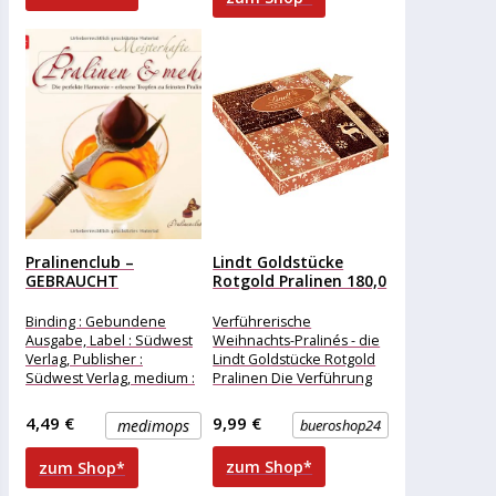
Pralinenclub –
Lindt Goldstücke
GEBRAUCHT
Rotgold Pralinen 180,0
Meisterhafte Pralinen
g
& mehr:...
Binding : Gebundene
Verführerische
Ausgabe, Label : Südwest
Weihnachts-Pralinés - die
Verlag, Publisher :
Lindt Goldstücke Rotgold
Südwest Verlag, medium :
Pralinen Die Verführung
Gebundene Ausgabe,
kommt in einer
numberOfPages : 128,
hochwertigen,
4,49 €
9,99 €
medimops
bueroshop24
publicationDate
weihnachtlichen
Geschenkverpackung
zum Shop*
zum Shop*
daher. Darin eingepackt
sind