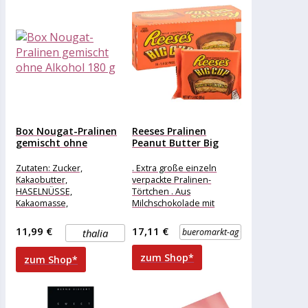
Box Nougat-Pralinen
Reeses Pralinen
gemischt ohne
Peanut Butter Big
Alkohol 180 g
Cups, 624g...
Zutaten: Zucker,
. Extra große einzeln
Kakaobutter,
verpackte Pralinen-
HASELNÜSSE,
Törtchen . Aus
Kakaomasse,
Milchschokolade mit
VOLLMILCHPULVER,
Erdnuss-Creme-Füllung
Marzipan (MANDELN 52%,
Merkmale: Verpackung:
11,99 €
17,11 €
thalia
bueromarkt-ag
Zucker, Feuchthaltemittel:
einzeln verpackt,
Invertase), Mandelnougat
Großpackung Eigenschaft:
zum Shop*
zum Shop*
(Zucker, MANDELN 44%,
ohne Alkohol weitere
Kakaobutter), SAHNE,
PISTAZIEN, Emulgator: