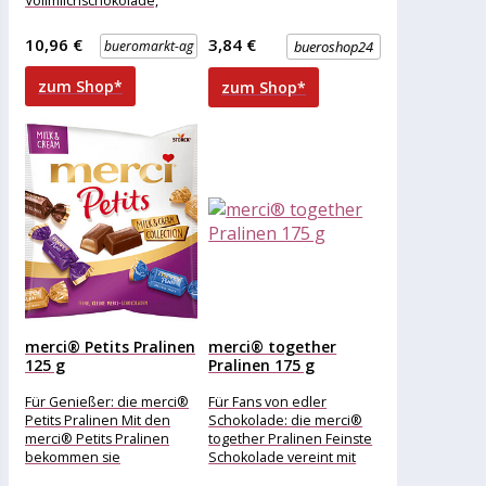
Vollmilchschokolade,
feinherber Nuss-Nougat-
und Blancor-Crème
10,96 €
3,84 €
bueromarkt-ag
bueroshop24
Merkmale: Eigenschaft:
ohne Alkohol Ausführung:
zum Shop*
zum Shop*
Geschenk
merci® Petits Pralinen
merci® together
125 g
Pralinen 175 g
Für Genießer: die merci®
Für Fans von edler
Petits Pralinen Mit den
Schokolade: die merci®
merci® Petits Pralinen
together Pralinen Feinste
bekommen sie
Schokolade vereint mit
zartschmelzende Pralinen
verführerischen Füllungen