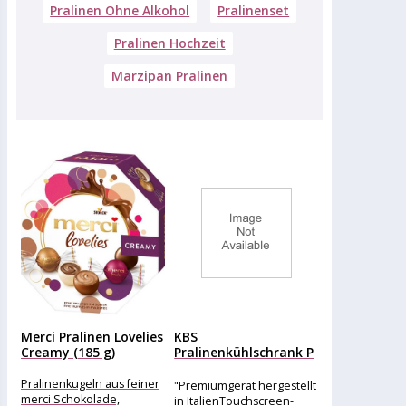
Pralinen Ohne Alkohol
Pralinenset
Pralinen Hochzeit
Marzipan Pralinen
Merci Pralinen Lovelies
KBS
Creamy (185 g)
Pralinenkühlschrank P
904
Pralinenkugeln aus feiner
"Premiumgerät hergestellt
merci Schokolade,
in ItalienTouchscreen-