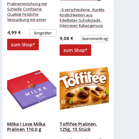
20...
Pralinenmischung mit
Schleife Confiserie
. 6 verschiedene, dunkle
Qualität Festliche
Köstlichkeiten aus
Verpackung mit einer
Edelbitter-Schokolade .
schönen Auswahl an
Intensiver Kakaogenuss
belgischen Pralinen. Die
mit erlesenen Trüffel- und
4,99 €
brogsitter
Pralinen sind eine
Krokantspezialitäten
9,08 €
bueromarkt-ag
Kombination aus
Merkmale: Eigenschaft:
zum Shop*
ohne Alkohol Ausführung:
zum Shop*
Milka I Love Milka
Toffifee Pralinen,
Pralinen 110,0 g
125g, 15 Stück