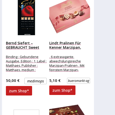
Bernd Siefert –
Lindt Pralinen Für
GEBRAUCHT Sweet
Kenner Marzipan,
Gold 2:...
125g, 12...
Binding : Gebundene
. 6 extravagante,
Ausgabe, Edition : 1, Label :
abwechslungsreiche
Matthaes, Publisher :
Marzipan-Pralinen . Mit
Matthaes, medium :
feinstem Marzipan-
Gebundene Ausgabe,
Gianduja, Orangen- und
numberOfPages : 400,
Walnuss-Marzipan
50,00 €
5,10 €
medimops
bueromarkt-ag
Merkmale: Ausführung:
Geschenk weitere
zum Shop*
zum Shop*
Produktinformationen:
Inhalt: 125g, Sorten: