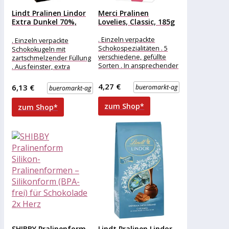
Lindt Pralinen Lindor
Merci Pralinen
Extra Dunkel 70%,
Lovelies, Classic, 185g
136g,...
. Einzeln verpackte
. Einzeln verpackte
Schokospezialitäten . 5
Schokokugeln mit
verschiedene, gefüllte
zartschmelzender Füllung
Sorten . In ansprechender
. Aus feinster, extra
Geschenkverpackung .
dunkler Schokolade mit
Perfekt zum Anbieten und
min. 70% Kakaoanteil
4,27 €
6,13 €
bueromarkt-ag
bueromarkt-ag
Teilen Merkmale:
Merkmale: Verpackung:
einzeln
zum Shop*
zum Shop*
SHIBBY Pralinenform
Lindt Pralinen Lindor