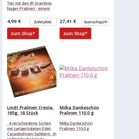
Tier mit den JR Grainless
Nager-Pralinen - einem
besonderen,
getreidefreien Snack
4,99 €
27,41 €
futterplatz
bueroshop24
ohne Zusatz von Zucker
zum Shop*
zum Shop*
Lindt Pralinen Creola,
Milka Dankeschön
165g, 18 Stück
Pralinen 110,0 g
. 4 verschiedene Sorten
Milka Dankeschön
mit zartgerösteten Edel-
Pralinen 110,0 g
Cacaobohnen-Splittern . In