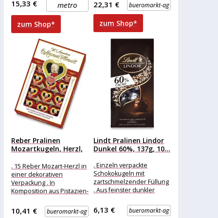
besondere Badeerlebnis .
15,33 €
22,31 €
metro
bueromarkt-ag
Handgefertigt, vegan und
zum Shop*
zum Shop*
Reber Pralinen
Lindt Pralinen Lindor
Mozartkugeln, Herzl,
Dunkel 60%, 137g, 10...
150g, 15 Stück
. Einzeln verpackte
. 15 Reber Mozart-Herzl in
Schokokugeln mit
einer dekorativen
zartschmelzender Füllung
Verpackung . In
. Aus feinster dunkler
Komposition aus Pistazien-
Schokolade mit min. 60%
Edelmarzipan, grüner
Kakaoanteil Merkmale:
Pistazie und Sahne-Trüffel
6,13 €
10,41 €
bueromarkt-ag
bueromarkt-ag
Verpackung: einzeln
. Umhüllt mit