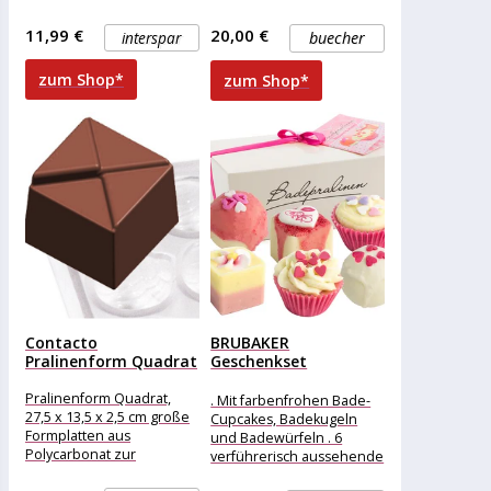
der Serie Chocolaterie
Universum an Aromen in
von RBV Birkmann
einem kleinen Stück
11,99 €
20,00 €
interspar
buecher
zaubern Sie im
Schokolade. Seit 2011
Handumdrehen zarte
dreht
zum Shop*
zum Shop*
Rosen-Pralinen.
Contacto
BRUBAKER
Pralinenform Quadrat
Geschenkset
Badepralinen Blossom
und Hearts,
Pralinenform Quadrat,
. Mit farbenfrohen Bade-
Badepralinen-Set,...
27,5 x 13,5 x 2,5 cm große
Cupcakes, Badekugeln
Formplatten aus
und Badewürfeln . 6
Polycarbonat zur
verführerisch aussehende
Herstellung von Pralinen
Badepralinen für das