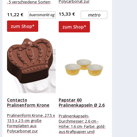
Polycarbonat zur
. 5 verschiedene Sorten
Herstellung von Pralinen
Merkmale: Verpackung:
einzeln verpackt
15,33 €
11,22 €
metro
bueromarkt-ag
Eigenschaft: ohne Alkohol
weitere
zum Shop*
zum Shop*
Produktinformationen:
Contacto
Papstar 60
Pralinenform Krone
Pralinenkapseln Ø 2,6
cm ·...
Pralinenform Krone, 27,5 x
Pralinenkapseln-
13,5 x 2,5 cm große
Durchmesser: 2,6 cm -
Formplatten aus
Höhe: 1,6 cm- Farbe: gold-
Polycarbonat zur
aus Kraftpapier und
Herstellung von Pralinen
Aluminium