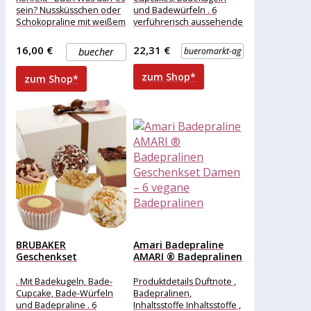
sein? Nussküsschen oder
und Badewürfeln . 6
Schokopraline mit weißem
verführerisch aussehende
Trüffelherz, Nougatwürfel
Badepralinen für das
oder Himbeerkonfekt?Von
besondere Badeerlebnis .
16,00 €
22,31 €
buecher
bueromarkt-ag
eigener
Handgefertigt, vegan und
zum Shop*
zum Shop*
BRUBAKER
Amari Badepraline
Geschenkset
AMARI ® Badepralinen
Badepralinen
Geschenkset Damen...
Chocolate Love,
. Mit Badekugeln, Bade-
Produktdetails Duftnote ,
Badepralinen-Set,
Cupcake, Bade-Würfeln
Badepralinen,
handgemacht...
und Badepraline . 6
Inhaltsstoffe Inhaltsstoffe ,