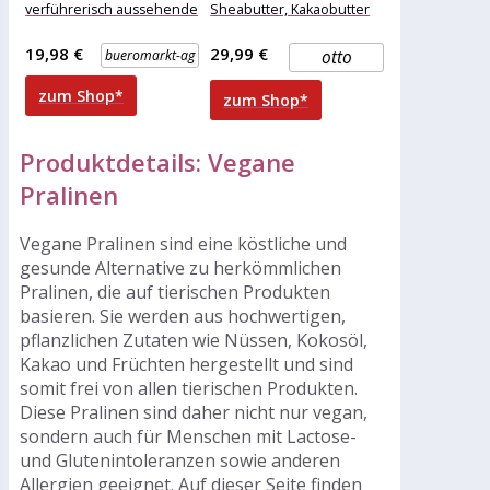
verführerisch aussehende
Sheabutter, Kakaobutter
Badepralinen für das
und Bio-Olivenöl,
besondere Badeerlebnis .
19,98 €
29,99 €
bueromarkt-ag
otto
Handgefertigt, vegan und
zum Shop*
zum Shop*
Produktdetails: Vegane
Pralinen
Vegane Pralinen sind eine köstliche und
gesunde Alternative zu herkömmlichen
Pralinen, die auf tierischen Produkten
basieren. Sie werden aus hochwertigen,
pflanzlichen Zutaten wie Nüssen, Kokosöl,
Kakao und Früchten hergestellt und sind
somit frei von allen tierischen Produkten.
Diese Pralinen sind daher nicht nur vegan,
sondern auch für Menschen mit Lactose-
und Glutenintoleranzen sowie anderen
Allergien geeignet. Auf dieser Seite finden