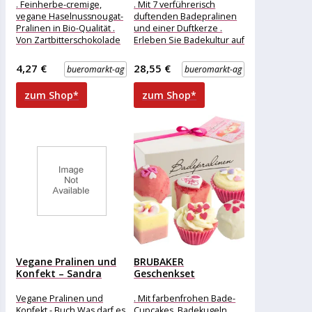
Cranberry,
. Feinherbe-cremige,
. Mit 7 verführerisch
Badepralinen-Set,
vegane Haselnussnougat-
duftenden Badepralinen
handgemacht...
Pralinen in Bio-Qualität .
und einer Duftkerze .
Von Zartbitterschokolade
Erleben Sie Badekultur auf
umhüllt und mit
höchstem Niveau mit dem
Schokoladenrapseln
8-teiligen Deluxe
4,27 €
28,55 €
bueromarkt-ag
bueromarkt-ag
dekoriert . Hergestellt in
Belgien Merkmale:
zum Shop*
zum Shop*
Eigenschaft:
Vegane Pralinen und
BRUBAKER
Konfekt – Sandra
Geschenkset
Engler
Badepralinen Blossom
und Hearts,
Vegane Pralinen und
. Mit farbenfrohen Bade-
Badepralinen-Set,...
Konfekt - Buch Was darf es
Cupcakes, Badekugeln