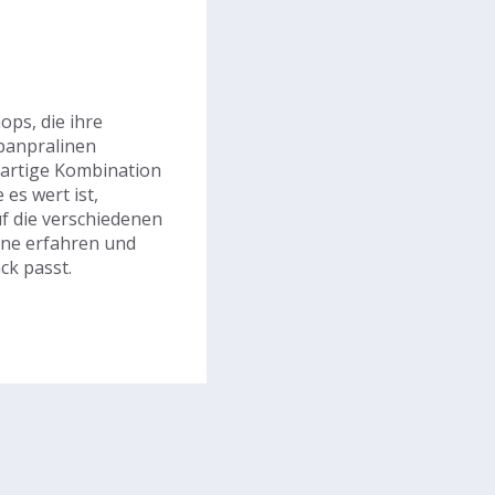
ps, die ihre
panpralinen
igartige Kombination
es wert ist,
uf die verschiedenen
ine erfahren und
ck passt.