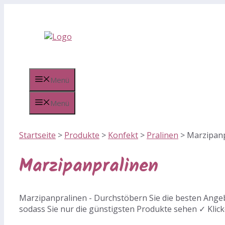
Zum
Inhalt
springen
Menü
Menü
Startseite
>
Produkte
>
Konfekt
>
Pralinen
>
Marzipanp
Marzipanpralinen
Marzipanpralinen - Durchstöbern Sie die besten Angeb
sodass Sie nur die günstigsten Produkte sehen ✓ Klick