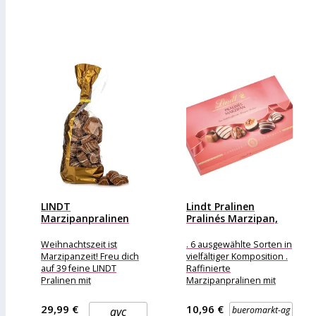
LINDT
Lindt Pralinen
Marzipanpralinen
Pralinés Marzipan,
exklusiv für QVC
200g, 20 Stück
Inhalt 702g
Weihnachtszeit ist
. 6 ausgewählte Sorten in
Marzipanzeit! Freu dich
vielfältiger Komposition .
auf 39 feine LINDT
Raffinierte
Pralinen mit
Marzipanpralinen mit
Marzipanfüllung Was
feinster Lindt Schokolade
erhalte ich? 39 Marzipan-
Merkmale: Ausführung:
29,99 €
10,96 €
qvc
bueromarkt-ag