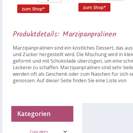
Pralinen, 702 g Auf
Geschenk weitere
Produktinformationen:
zum Shop*
zum Shop*
Inhalt:
Produktdetails: Marzipanpralinen
Marzipanpralinen sind ein köstliches Dessert, das au
und Zucker hergestellt wird. Die Mischung wird in kle
geformt und mit Schokolade überzogen, um eine sch
Leckerei zu schaffen. Marzipanpralinen sind sehr beli
werden oft als Geschenk oder zum Naschen für sich s
genossen. Auf dieser Seite finden Sie eine Liste von
Kategorien
Cupcakes