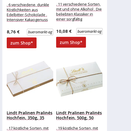
. 11 verschiedene Sorten,
. 6 verschiedene, dunkle
mit und ohne Alkohol . Die
Köstlichkeiten aus
beliebten Klassiker in
Edelbitter-Schokolade .
einer sorgfältig
Intensiver Kakaogenuss
ausgewählten Mischung .
mit erlesenen Trüffel- und
Besonders vielfältige
Krokantspezialitäten
10,08 €
8,76 €
bueromarkt-ag
bueromarkt-ag
Merkmale: Eigenschaft:
ohne Alkohol Ausführung:
zum Shop*
zum Shop*
Lindt Pralinen Pralinés
Lindt Pralinen Pralinés
Hochfein, 350g, 35
Hochfein, 500g, 50
Stück
Stück
. 17 köstliche Sorten, mit
. 19 köstliche Sorten, mit