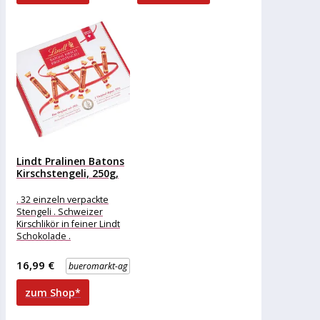
Lindt Pralinen Batons
Kirschstengeli, 250g,
32 Stück
. 32 einzeln verpackte
Stengeli . Schweizer
Kirschlikör in feiner Lindt
Schokolade .
Schokoladen-Stengeli mit
flüssiger
16,99 €
bueromarkt-ag
Spirituosenfüllung
Merkmale: Verpackung:
zum Shop*
einzeln