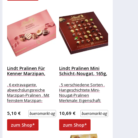
Lindt Pralinen Für
Lindt Pralinen Mini
Kenner Marzipan,
Schicht-Nougat, 165g,
125g, 12...
36 Stück
. 6 extravagante,
. 5 verschiedene Sorten .
abwechslungsreiche
Hangeschichtete Mini-
Marzipan-Pralinen . Mit
Nougat-Pralinen
feinstem Marzipan-
Merkmale: Eigenschaft:
Gianduja, Orangen- und
ohne Alkohol Ausführung:
Walnuss-Marzipan
Geschenk weitere
5,10 €
10,69 €
bueromarkt-ag
bueromarkt-ag
Merkmale: Ausführung:
Produktinformationen:
Geschenk weitere
Inhalt: 165g, Sorten:
zum Shop*
zum Shop*
Produktinformationen:
Mandel-Nuss-Nougat
Inhalt: 125g, Sorten:
Weißer