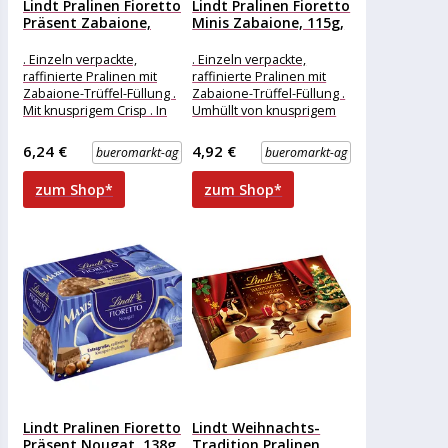
Lindt Pralinen Fioretto
Lindt Pralinen Fioretto
Präsent Zabaione,
Minis Zabaione, 115g,
138g, 6...
10...
. Einzeln verpackte,
. Einzeln verpackte,
raffinierte Pralinen mit
raffinierte Pralinen mit
Zabaione-Trüffel-Füllung .
Zabaione-Trüffel-Füllung .
Mit knusprigem Crisp . In
Umhüllt von knusprigem
feiner Lindt-Schokolade
Crisp und feiner Lindt
Merkmale: Verpackung:
Alpenmilchschokolade
6,24 €
4,92 €
bueromarkt-ag
bueromarkt-ag
einzeln verpackt
Merkmale: Verpackung:
Ausführung:
einzeln verpackt
zum Shop*
zum Shop*
Lindt Pralinen Fioretto
Lindt Weihnachts-
Präsent Nougat, 138g,
Tradition Pralinen