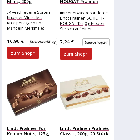
Minis, 200g
NOUGAT Pralinen
125,0 g
. 4 veschiedene Sorten
Immer etwas Besonderes:
Knusper Minis . Mit
Lindt Pralinen SCHICHT-
Knusperkugeln und
NOUGAT 125,0 g Freuen
Mandeln Merkmale:
Sie sich auf einen
Eigenschaft: ohne Alkohol
unvergleichlichen Genuss
Ausführung: Geschenk
mit dieser edlen Mischung
10,96 €
7,24 €
bueromarkt-ag
bueroshop24
weitere
auserlesener
Produktinformationen:
zum Shop*
zum Shop*
Inhalt:
Lindt Pralinen Für
Lindt Pralinen Pralinés
Kenner Noirs, 125g,
Classic, 200g, 20 Stück
13...