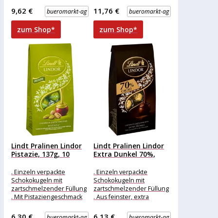
Täfelchen . Genießen Sie
Alpenmilchschokolade .
9,62 €
11,76 €
bueromarkt-ag
bueromarkt-ag
Erlesene Mischung
zum Shop*
zum Shop*
Lindt Pralinen Lindor
Lindt Pralinen Lindor
Pistazie, 137g, 10
Extra Dunkel 70%,
Kugeln
136g,...
. Einzeln verpackte
. Einzeln verpackte
Schokokugeln mit
Schokokugeln mit
zartschmelzender Füllung
zartschmelzender Füllung
. Mit Pistaziengeschmack
. Aus feinster, extra
und feinster Vollmilch-
dunkler Schokolade mit
Schokolade Merkmale:
min. 70% Kakaoanteil
6,30 €
6,13 €
bueromarkt-ag
bueromarkt-ag