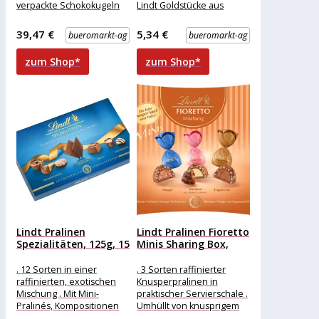
verpackte Schokokugeln
Lindt Goldstücke aus
mit zartschmelzender
Alpenvollmilchschokolade
Füllung . 5 verschiedene
. Hochwertige, elegante
39,47 €
5,34 €
bueromarkt-ag
bueromarkt-ag
Sorten .
Geschenkverpackung
Merkmale: Verpackung:
zum Shop*
zum Shop*
einzeln
Lindt Pralinen
Lindt Pralinen Fioretto
Spezialitäten, 125g, 15
Minis Sharing Box,
Stück
230g,...
. 12 Sorten in einer
. 3 Sorten raffinierter
raffinierten, exotischen
Knusperpralinen in
Mischung . Mit Mini-
praktischer Servierschale .
Pralinés, Kompositionen
Umhüllt von knusprigem
mit Cacao-Nibs und zarten
Crisp und feiner Lindt