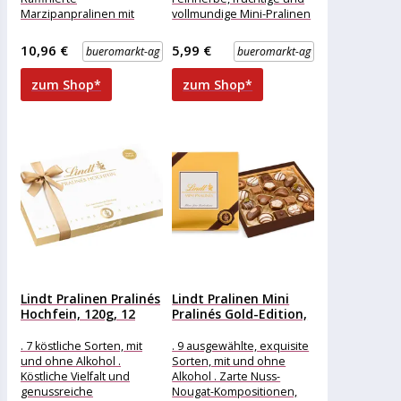
Marzipanpralinen mit
vollmundige Mini-Pralinen
feinster Lindt Schokolade
Merkmale: Ausführung:
Merkmale: Ausführung:
Geschenk weitere
10,96 €
5,99 €
bueromarkt-ag
bueromarkt-ag
Geschenk weitere
Produktinformationen:
Produktinformationen:
Inhalt: 90g,
zum Shop*
zum Shop*
Inhalt:
Lindt Pralinen Pralinés
Lindt Pralinen Mini
Hochfein, 120g, 12
Pralinés Gold-Edition,
Stück
100g, 20...
. 7 köstliche Sorten, mit
. 9 ausgewählte, exquisite
und ohne Alkohol .
Sorten, mit und ohne
Köstliche Vielfalt und
Alkohol . Zarte Nuss-
genussreiche
Nougat-Kompositionen,