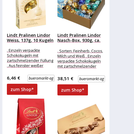
Lindt Pralinen Lindor
Lindt Pralinen Lindor
Weiss, 137g, 10 Kugeln
Nasch-Box, 930g, ca.
75...
. Einzeln verpackte
. Sorten: Feinherb, Cocos,
Schokokugeln mit
Milch und Weiß . Einzeln
zartschmelzender Füllung
verpackte Schokokugeln
. Aus feinster weißer
mit zartschmelzender
Schokolade Merkmale:
Füllung . 4 verschiedene
Verpackung: einzeln
Sorten . Moderner
6,46 €
38,51 €
bueromarkt-ag
bueromarkt-ag
verpackt Eigenschaft: ohne
Alkohol weitere
zum Shop*
zum Shop*