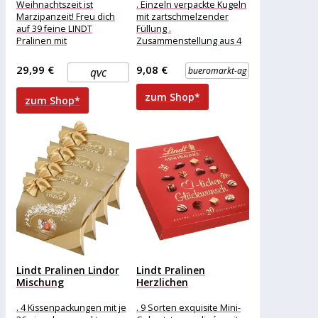
Inhalt 702g
Weihnachtszeit ist
. Einzeln verpackte Kugeln
Marzipanzeit! Freu dich
mit zartschmelzender
auf 39 feine LINDT
Füllung .
Pralinen mit
Zusammenstellung aus 4
Marzipanfüllung Was
verschiedenen Sorten .
erhalte ich? 39 Marzipan-
Milch, Caramel & Salz,
29,99 €
9,08 €
qvc
bueromarkt-ag
Pralinen, 702 g Auf
Pistazie, Double
zum Shop*
zum Shop*
Lindt Pralinen Lindor
Lindt Pralinen
Mischung
Herzlichen
Kissenpackung, 1292g
Glückwunsch, 100g, 20
(4x...
Stück
. 4 Kissenpackungen mit je
. 9 Sorten exquisite Mini-