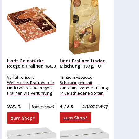
Lindt Goldstücke
Lindt Pralinen Lindor
Rotgold Pralinen 180,0
Mischung, 137g, 10
g
Kugeln
Verführerische
. Einzeln vepackte
Weihnachts-Pralinés - die
Schokokugeln mit
Lindt Goldstücke Rotgold
zartschmelzender Füllung
Pralinen Die Verführung
. 4 verschiedene Sorten
kommt in einer
Merkmale: Verpackung:
hochwertigen,
einzeln verpackt
9,99 €
4,79 €
bueroshop24
bueromarkt-ag
weihnachtlichen
Eigenschaft: ohne Alkohol
Geschenkverpackung
weitere
zum Shop*
zum Shop*
daher. Darin eingepackt
Produktinformationen:
sind