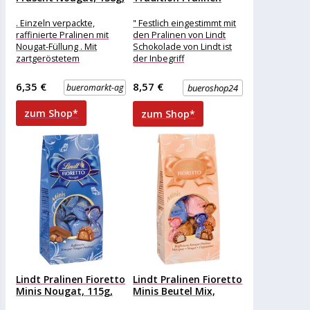
6...
137,0 g
. Einzeln verpackte,
" Festlich eingestimmt mit
raffinierte Pralinen mit
den Pralinen von Lindt
Nougat-Füllung . Mit
Schokolade von Lindt ist
zartgeröstetem
der Inbegriff
Haselnussstückchen . In
zartschmelzender Genuss
feiner Lindt-Schokolade
aus erlesenen Zutaten.
6,35 €
8,57 €
bueromarkt-ag
bueroshop24
Merkmale: Verpackung:
Mit
einzeln verpackt
zum Shop*
zum Shop*
Eigenschaft:
Lindt Pralinen Fioretto
Lindt Pralinen Fioretto
Minis Nougat, 115g,
Minis Beutel Mix,
10...
115g,...