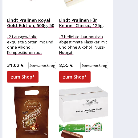
Lindt Pralinen Royal
Lindt Pralinen Für
Gold-Edition, 500g, 50
Kenner Classic, 125g,
Stück
12...
. 21 ausgewählte,
. 7 beliebte, harmonisch
exquisite Sorten, mit und
abgestimmte Klassiker, mit
ohne Alkohol .
und ohne Alkohol . Nuss-
Kompositionen aus
Nougat,
dunkler, weißer und
Trüffelspezialitäten und
feiner Vollmilchschokolade
Marzipan-Kreationen
31,02 €
8,55 €
bueromarkt-ag
bueromarkt-ag
. Mit erlesen
Merkmale: Ausführung:
Geschenk weitere
zum Shop*
zum Shop*
Produktinformationen: