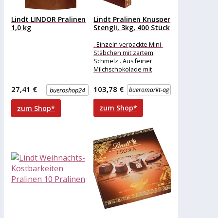
Lindt LINDOR Pralinen
Lindt Pralinen Knusper
1,0 kg
Stengli, 3kg, 400 Stück
. Einzeln verpackte Mini-
Stäbchen mit zartem
Schmelz . Aus feiner
Milchschokolade mit
knusprigen Cerealien .
Ideal zur Bewirtung von
27,41 €
103,78 €
bueroshop24
bueromarkt-ag
Gästen
zum Shop*
zum Shop*