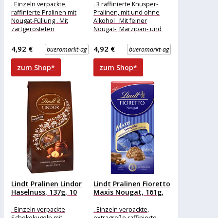
. Einzeln verpackte,
. 3 raffinierte Knusper-
raffinierte Pralinen mit
Pralinen, mit und ohne
Nougat-Füllung . Mit
Alkohol . Mit feiner
zartgerösteten
Nougat-, Marzipan- und
Haselnussstückchen . In
Cappuccino-Füllung .
feiner Lindt-Schokolade
Umhüllt von knusprigem
4,92 €
4,92 €
bueromarkt-ag
bueromarkt-ag
Merkmale: Verpackung:
Crisp
einzeln verpackt
zum Shop*
zum Shop*
Eigenschaft:
Lindt Pralinen Lindor
Lindt Pralinen Fioretto
Haselnuss, 137g, 10
Maxis Nougat, 161g,
Kugeln
000...
. Einzeln verpackte
. Einzeln verpackte,
Schokokugeln mit
extragroße raffinierte