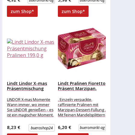
bueromarkt-ag
bueromarkt-ag
einzeln verpackt
Verpackung: einzeln
Ausführung:
verpackt Eigenschaft: ohne
zum Shop*
zum Shop*
Lindt Lindor X-mas
Lindt Pralinen Fioretto
Präsentmischung
Präsent Marzipan,
Pralinen 199,0 g
138g, 6...
LINDOR X-mas Momente
. Einzeln verpackte,
Wann immer, wo immer
raffinierte Pralinen mit
Sie LINDOR genießen – es
Marzipan-Dessert-Füllung .
ist ein magischer Moment.
Mit feinen Mandelsplittern
Wenn die feine
. In feiner Lindt-
Schokoladenhülle
Schokolade Merkmale:
8,23 €
6,20 €
bueroshop24
bueromarkt-ag
Verpackung: einzeln