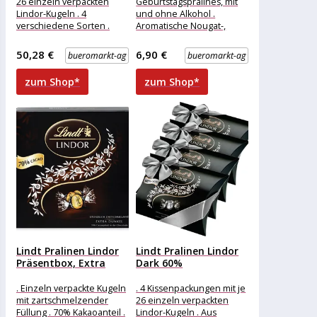
26 einzeln verpackten
Geburtstagspralinés, mit
Lindor-Kugeln . 4
und ohne Alkohol .
verschiedene Sorten .
Aromatische Nougat-,
Ideal als tolles
Marzipan- und
Schokoladen-Geschenk
Schokoladen-Delikatessen
50,28 €
6,90 €
bueromarkt-ag
bueromarkt-ag
mit Geschenkschleife
. Luxuriöse Auswahl an
Mini-Meisterwerken
zum Shop*
zum Shop*
Lindt Pralinen Lindor
Lindt Pralinen Lindor
Präsentbox, Extra
Dark 60%
Dark, 70%...
Kissenpackung,
1288g...
. Einzeln verpackte Kugeln
. 4 Kissenpackungen mit je
mit zartschmelzender
26 einzeln verpackten
Füllung . 70% Kakaoanteil .
Lindor-Kugeln . Aus