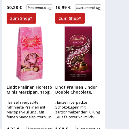
Schokolade . Ideal als
In schöner Verpackung
tolles Schokoladen-
zum Verschenken und
50,28 €
16,99 €
bueromarkt-ag
bueromarkt-ag
Geschenk mit
Teilen Merkmale:
Geschenkschleife
zum Shop*
zum Shop*
Lindt Pralinen Fioretto
Lindt Pralinen Lindor
Minis Marzipan, 115g,
Double Chocolate,
10...
137g, 10...
. Einzeln verpackte,
. Einzeln verpackte
raffinierte Pralinen mit
Schokokugeln mit
Marzipan-Füllung . Mit
zartschmelzender Füllung
feinen Mandelsplittern . In
. Aus feinster Vollmilch-
feiner Lindt-Schokolade
Schokolade mit dunkler
Merkmale: Verpackung:
Schokocreme Merkmale:
4,92 €
5,98 €