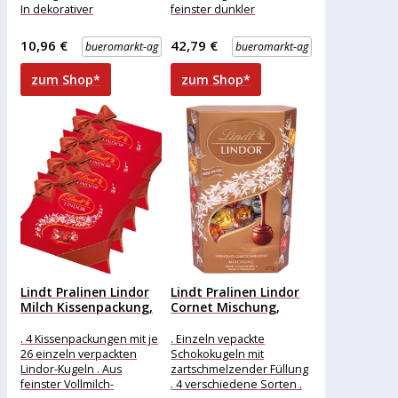
In dekorativer
feinster dunkler
Geschenkverpackung
Schokolade mit min. 60%
Merkmale: Verpackung:
Kakaoanteil . Ideal
10,96 €
42,79 €
bueromarkt-ag
bueromarkt-ag
einzeln verpackt
Eigenschaft: ohne
zum Shop*
zum Shop*
Lindt Pralinen Lindor
Lindt Pralinen Lindor
Milch Kissenpackung,
Cornet Mischung,
1300g (4x...
375g, 30...
. 4 Kissenpackungen mit je
. Einzeln vepackte
26 einzeln verpackten
Schokokugeln mit
Lindor-Kugeln . Aus
zartschmelzender Füllung
feinster Vollmilch-
. 4 verschiedene Sorten .