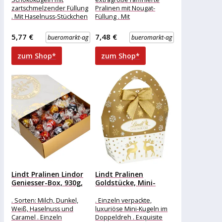
zartschmelzender Füllung
Pralinen mit Nougat-
. Mit Haselnuss-Stückchen
Füllung . Mit
und feinster Vollmilch-
zartgerösteten
Schokolade Merkmale:
Haselnussstückchen . In
5,77 €
7,48 €
bueromarkt-ag
bueromarkt-ag
Verpackung: einzeln
feiner Lindt-Schokolade
verpackt Eigenschaft: ohne
Merkmale: Verpackung:
zum Shop*
zum Shop*
Alkohol
einzeln verpackt
Lindt Pralinen Lindor
Lindt Pralinen
Geniesser-Box, 930g,
Goldstücke, Mini-
ca. 75...
Tasche, 50g, 10 Stück
. Sorten: Milch, Dunkel,
. Einzeln verpackte,
Weiß, Haselnuss und
luxuriöse Mini-Kugeln im
Caramel . Einzeln
Doppeldreh . Exquisite