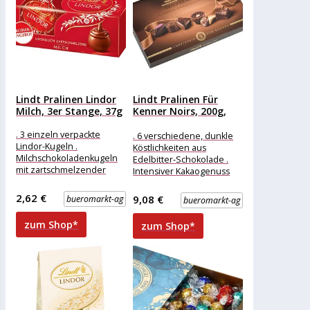
Lindt Pralinen Lindor
Lindt Pralinen Für
Milch, 3er Stange, 37g
Kenner Noirs, 200g,
20...
. 3 einzeln verpackte
. 6 verschiedene, dunkle
Lindor-Kugeln .
Köstlichkeiten aus
Milchschokoladenkugeln
Edelbitter-Schokolade .
mit zartschmelzender
Intensiver Kakaogenuss
Füllung . Ideal als kleine
mit erlesenen Trüffel- und
Aufmerksamkeit
Krokantspezialitäten
2,62 €
9,08 €
bueromarkt-ag
bueromarkt-ag
Merkmale: Verpackung:
Merkmale: Eigenschaft:
einzeln verpackt
ohne Alkohol Ausführung:
zum Shop*
zum Shop*
Eigenschaft: