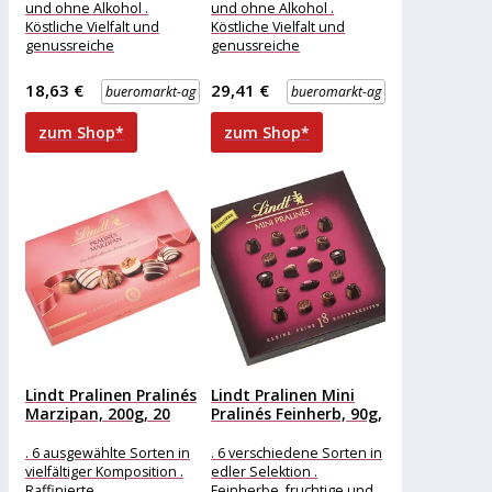
und ohne Alkohol .
und ohne Alkohol .
Köstliche Vielfalt und
Köstliche Vielfalt und
genussreiche
genussreiche
Abwechslung . Feinster
Abwechslung . Feinster
Genuss für besonders
Genuss für besonders
18,63 €
29,41 €
bueromarkt-ag
bueromarkt-ag
hochfeine
hochfeine
zum Shop*
zum Shop*
Lindt Pralinen Pralinés
Lindt Pralinen Mini
Marzipan, 200g, 20
Pralinés Feinherb, 90g,
Stück
18...
. 6 ausgewählte Sorten in
. 6 verschiedene Sorten in
vielfältiger Komposition .
edler Selektion .
Raffinierte
Feinherbe, fruchtige und