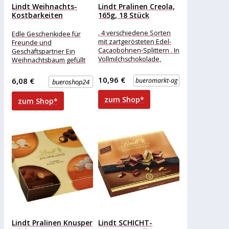
Lindt Weihnachts-
Lindt Pralinen Creola,
Kostbarkeiten
165g, 18 Stück
Pralinen 10 Pralinen
. 4 verschiedene Sorten
Edle Geschenkidee für
mit zartgerösteten Edel-
Freunde und
Cacaobohnen-Splittern . In
Geschäftspartner Ein
Vollmilchschokolade,
Weihnachtsbaum gefüllt
feinherber Nuss-Nougat-
mit einer auserlesenen
und Blancor-Crème
Mischung aus hochfeinen
10,96 €
6,08 €
bueromarkt-ag
bueroshop24
Merkmale: Eigenschaft:
Pralinés - wer kann da
ohne Alkohol Ausführung:
zum Shop*
zum Shop*
Geschenk
Lindt Pralinen Knusper
Lindt SCHICHT-