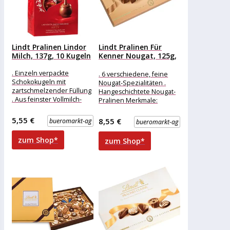
Lindt Pralinen Lindor
Lindt Pralinen Für
Milch, 137g, 10 Kugeln
Kenner Nougat, 125g,
12...
. Einzeln verpackte
. 6 verschiedene, feine
Schokokugeln mit
Nougat-Spezialitäten .
zartschmelzender Füllung
Hangeschichtete Nougat-
. Aus feinster Vollmilch-
Pralinen Merkmale:
Schokolade Merkmale:
Eigenschaft: ohne Alkohol
Verpackung: einzeln
Ausführung: Geschenk
5,55 €
8,55 €
bueromarkt-ag
bueromarkt-ag
verpackt Eigenschaft: ohne
weitere
Alkohol weitere
Produktinformationen:
zum Shop*
zum Shop*
Produktinformationen:
Inhalt: 125g, Sorten: Nuss-
Becherli