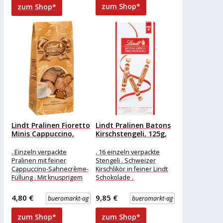
verpackt Ausführung:
zum Shop*
zum Shop*
Lindt Pralinen Fioretto
Lindt Pralinen Batons
Minis Cappuccino,
Kirschstengeli, 125g,
115g, 10...
16 Stück
. Einzeln verpackte
. 16 einzeln verpackte
Pralinen mit feiner
Stengeli . Schweizer
Cappuccino-Sahnecrème-
Kirschlikör in feiner Lindt
Füllung . Mit knusprigem
Schokolade .
Crisp . In feiner Lindt
Schokoladen-Stengeli mit
Vollmilch-Schokolade
flüssiger
4,80 €
9,85 €
bueromarkt-ag
bueromarkt-ag
Merkmale: Verpackung:
Spirituosenfüllung
einzeln verpackt
Merkmale: Verpackung:
zum Shop*
zum Shop*
einzeln