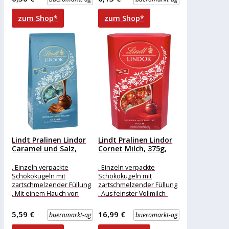
Verpackung: einzeln
Merkmale: Verpackung:
verpackt Eigenschaft: ohne
einzeln
zum Shop*
zum Shop*
Alkohol
Lindt Pralinen Lindor
Lindt Pralinen Lindor
Caramel und Salz,
Cornet Milch, 375g,
137g,...
30...
. Einzeln verpackte
. Einzeln verpackte
Schokokugeln mit
Schokokugeln mit
zartschmelzender Füllung
zartschmelzender Füllung
. Mit einem Hauch von
. Aus feinster Vollmilch-
Fleur de Sel und
Schokolade . In schöner
köstlichem Karamell
Verpackung zum
5,59 €
16,99 €
bueromarkt-ag
bueromarkt-ag
Merkmale: Verpackung:
Verschenken und Teilen
Merkmale: