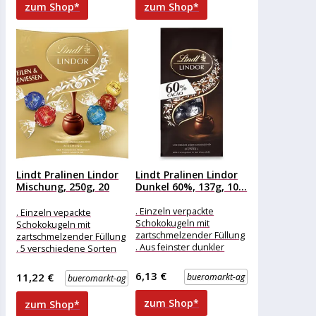
zum Shop*
zum Shop*
Lindt Pralinen Lindor
Lindt Pralinen Lindor
Mischung, 250g, 20
Dunkel 60%, 137g, 10...
Kugeln
. Einzeln verpackte
. Einzeln vepackte
Schokokugeln mit
Schokokugeln mit
zartschmelzender Füllung
zartschmelzender Füllung
. Aus feinster dunkler
. 5 verschiedene Sorten
Schokolade mit min. 60%
Merkmale: Verpackung:
Kakaoanteil Merkmale:
einzeln verpackt
6,13 €
11,22 €
bueromarkt-ag
bueromarkt-ag
Verpackung: einzeln
Eigenschaft: ohne Alkohol
verpackt
weitere
zum Shop*
zum Shop*
Produktinformationen: