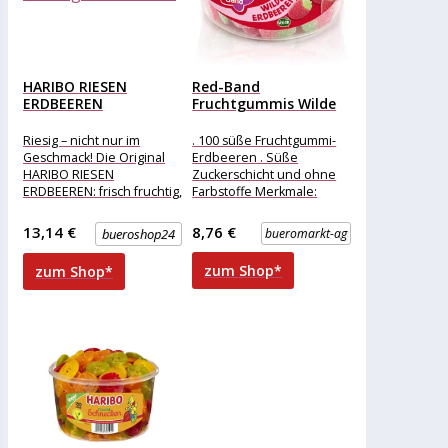
HARIBO RIESEN
Red-Band
ERDBEEREN
Fruchtgummis Wilde
Fruchtgummi 150 St.
Erdbeeren, 100 Stück,
1000g
Riesig – nicht nur im
. 100 süße Fruchtgummi-
Geschmack! Die Original
Erdbeeren . Süße
HARIBO RIESEN
Zuckerschicht und ohne
ERDBEEREN: frisch fruchtig,
Farbstoffe Merkmale:
erdbeerig gut. Mit
Verpackung: Großpackung
fruchtigem
Geschmack: Frucht
13,14 €
8,76 €
bueroshop24
bueromarkt-ag
Erdbeergeschmack – die
Zutaten: Zucker,
Glukosesirup, Stärke,
zum Shop*
zum Shop*
Säuerungsmittel