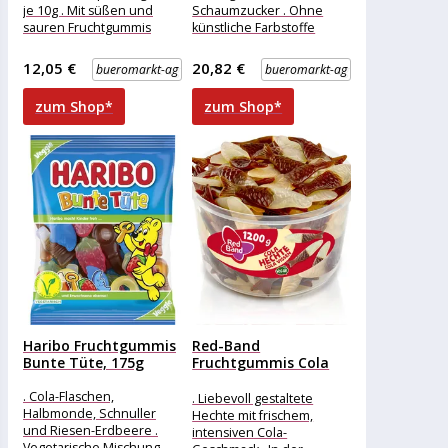
je 10g . Mit süßen und
Schaumzucker . Ohne
sauren Fruchtgummis
künstliche Farbstoffe
Merkmale: Ausführung:
Merkmale: Verpackung:
Mix Verpackung:
Großpackung Geschmack:
12,05 €
20,82 €
bueromarkt-ag
bueromarkt-ag
Frucht Zutaten:
Glukosesirup, Zucker,
zum Shop*
zum Shop*
Haribo Fruchtgummis
Red-Band
Bunte Tüte, 175g
Fruchtgummis Cola
Hechte, 1200g
. Cola-Flaschen,
. Liebevoll gestaltete
Halbmonde, Schnuller
Hechte mit frischem,
und Riesen-Erdbeere .
intensiven Cola-
Vegetarische Mischung