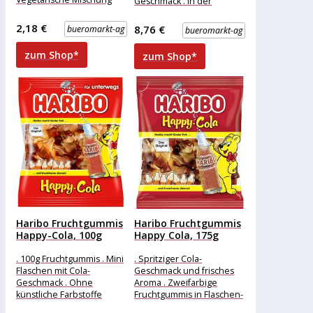
Geschmack . In der
der Stückartikel-Klassiker
praktischen
Merkmale: Ausführung:
wiederverschließbaren
2,18 €
8,76 €
bueromarkt-ag
bueromarkt-ag
Mix, vegetarisch
Dose . Ohne künstliche
Verpackung: Kleinpackung
Farbstoffe Merkmale:
zum Shop*
zum Shop*
Geschmack: Cola, Frucht
Verpackung:
Haribo Fruchtgummis
Haribo Fruchtgummis
Happy-Cola, 100g
Happy Cola, 175g
. 100g Fruchtgummis . Mini
. Spritziger Cola-
Flaschen mit Cola-
Geschmack und frisches
Geschmack . Ohne
Aroma . Zweifarbige
künstliche Farbstoffe
Fruchtgummis in Flaschen-
Merkmale: Verpackung:
Form . Ohne künstliche