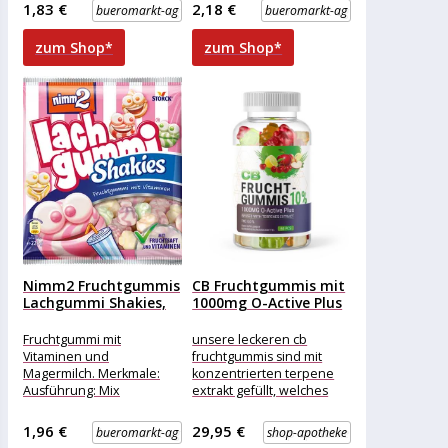
Zitrone und Blutorange-
Mix Verpackung:
1,83 €
2,18 €
bueromarkt-ag
bueromarkt-ag
Pfirsich-Maracuja .
Kleinpackung Geschmack:
Fröhliche Saurier mit
Frucht weitere
zum Shop*
zum Shop*
Magermilchjoghurt
Porduktinformationen:
Merkmale: Ausführung:
Nimm2 Fruchtgummis
CB Fruchtgummis mit
Lachgummi Shakies,
1000mg O-Active Plus
mit Fruchtsaft mit...
60...
Fruchtgummi mit
unsere leckeren cb
Vitaminen und
fruchtgummis sind mit
Magermilch. Merkmale:
konzentrierten terpene
Ausführung: Mix
extrakt gefüllt, welches
Verpackung: Kleinpackung
aus natürlich angebauten
Geschmack: Frucht, Milch
hanf extrahiert wird. diese
1,96 €
29,95 €
bueromarkt-ag
shop-apotheke
Zutaten: Glukosesirup,
einfach einzunehmenden