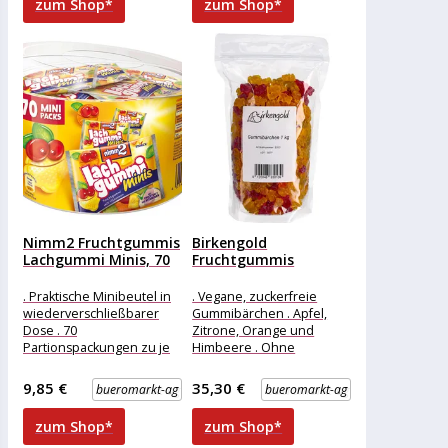
zum Shop*
zum Shop*
Mix, vegetarisch
(Traube, Holunder),
Nimm2 Fruchtgummis
Birkengold
Lachgummi Minis, 70
Fruchtgummis
Minibeutel, mit...
Gummibärchen, 1000g
. Praktische Minibeutel in
. Vegane, zuckerfreie
wiederverschließbarer
Gummibärchen . Apfel,
Dose . 70
Zitrone, Orange und
Partionspackungen zu je
Himbeere . Ohne
11,23g . Fruchtgummis mit
Zuckerzusatz,
Vitaminen im Miniformat .
ausschließlich mit Maltit
9,85 €
35,30 €
bueromarkt-ag
bueromarkt-ag
Wunderbar
und Xylit (aus Birken-
zum Shop*
zum Shop*