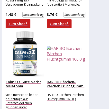
Ausführung: Mix
mit Fruchtgeschmack . 5-
Verpackung: Kleinpackung
fach sortiert Merkmale:
Geschmack: Frucht
Ausführung: Mix
Zutaten: Glukosesirup,
Verpackung: Großpackung
1,48 €
8,76 €
bueromarkt-ag
bueromarkt-ag
Zucker, Gelatine,
Geschmack: Frucht
Fruchtsaft (5%) aus
Zutaten:
zum Shop*
zum Shop*
Fruchtsaftkonzentrat
(Traube, Holunderbeere),
CalmZzz Gute Nacht
HARIBO Bärchen-
Melatonin
Pärchen Fruchtgummi
Fruchtgummis 60 St...
160,0 g
viele menschen leiden
HARIBO Bärchen-Pärchen
heutzutage aus
Fruchtgummi 160,0 g
unterschiedlichen
gründen unter