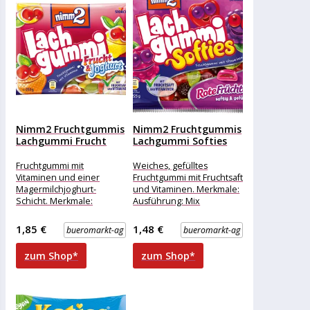
Nimm2 Fruchtgummis
Nimm2 Fruchtgummis
Lachgummi Frucht
Lachgummi Softies
und Joghurt, mit...
Rote Früchte, mit...
Fruchtgummi mit
Weiches, gefülltes
Vitaminen und einer
Fruchtgummi mit Fruchtsaft
Magermilchjoghurt-
und Vitaminen. Merkmale:
Schicht. Merkmale:
Ausführung: Mix
Ausführung: Mix
Verpackung: Kleinpackung
Verpackung: Kleinpackung
Geschmack: Frucht
1,85 €
1,48 €
bueromarkt-ag
bueromarkt-ag
Geschmack: Frucht, Milch
Zutaten: Zutaten:
Zutaten: Glukosesirup,
Glukosesirup, Zucker,
zum Shop*
zum Shop*
Zucker, Gelatine,
Fruchtsaft (25%)
Fruchtsaft (5%)