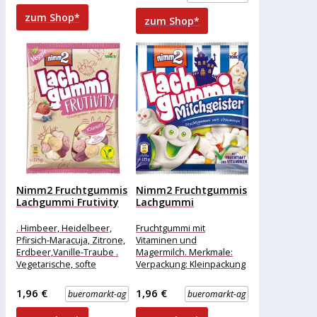
Fruchtgummis mit weicher,
zum Shop*
zum Shop*
doppelseitiger
Konfektfüllung Merkmale:
Ausführung:
Nimm2 Fruchtgummis
Nimm2 Fruchtgummis
Lachgummi Frutivity
Lachgummi
Yoghurt, mit
Milchgeister, mit
Fruchtsaft...
Fruchtsaft und...
. Himbeer, Heidelbeer,
Fruchtgummi mit
Pfirsich-Maracuja, Zitrone,
Vitaminen und
Erdbeer,Vanille-Traube .
Magermilch. Merkmale:
Vegetarische, softe
Verpackung: Kleinpackung
Fruchgummi-Gesichter mit
Geschmack: Frucht, Milch
20% Fruchtsaft . Mit
Zutaten: Glukosesirup,
1,96 €
1,96 €
bueromarkt-ag
bueromarkt-ag
Magermilchjoghurt
Zucker, Fruchtsaft (5,5%)
Merkmale: Ausführung:
aus Fruchtsaftkonzentrat