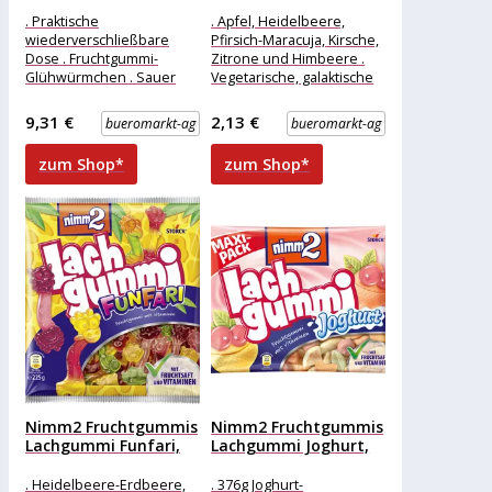
1050g, in Dose
mit Milch,
Fruchtsaft...
. Praktische
. Apfel, Heidelbeere,
wiederverschließbare
Pfirsich-Maracuja, Kirsche,
Dose . Fruchtgummi-
Zitrone und Himbeere .
Glühwürmchen . Sauer
Vegetarische, galaktische
und gezuckert Merkmale:
Fruchtgummis mit
Ausführung: Mix
föhlichen Gesichtern .
9,31 €
2,13 €
bueromarkt-ag
bueromarkt-ag
Verpackung: Großpackung
Fruchtgummis auf einer
Geschmack: Frucht, sauer
soften
zum Shop*
zum Shop*
weitere
Produktinformationen:
Nimm2 Fruchtgummis
Nimm2 Fruchtgummis
Lachgummi Funfari,
Lachgummi Joghurt,
mit Fruchtsaft und...
mit Fruchtsaft und...
. Heidelbeere-Erdbeere,
. 376g Joghurt-