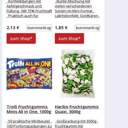
. Konfektstangen mit
. Bunte Mischung mit
Apfelgeschmack und
vielen verschiedenen
Füllung . Mit 15% Fruchtsaft
Sorten im Mini-Format .
. Praktisch auch für
Lakritzkonfekt, Goldbären,
unterwegs Merkmale:
Schaumzucker und
Verpackung: Kleinpackung
Schaumzuckerdragees .
2,13 €
1,85 €
bueromarkt-ag
bueromarkt-ag
Geschmack: Frucht
Mit Cola-, Kakao-,
Himbeer-,
zum Shop*
zum Shop*
Trolli Fruchtgummis
Haribo Fruchtgummis
Minis All in One, 1000g
Quaxi, 3000g
. 50 praktische Minibeutel .
. Großpackung mit 3000g .
100 Portionspackungen zu
Fruchtgummi mit