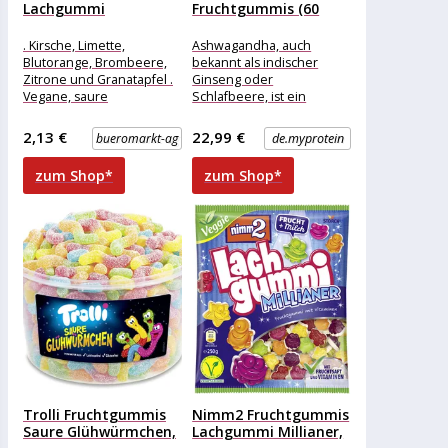
Lachgummi
Fruchtgummis (60
SauerStars, mit
Fruchtgummis) –
Fruchtsaft und...
60Gummibärchen –
. Kirsche, Limette,
Ashwagandha, auch
roter...
Blutorange, Brombeere,
bekannt als indischer
Zitrone und Granatapfel .
Ginseng oder
Vegane, saure
Schlafbeere, ist ein
Fruchtgummi-Sterne mit
traditionelles Kraut aus
fröhlichen Gesichtern
Indien, das häufig in der
2,13 €
22,99 €
bueromarkt-ag
de.myprotein
Merkmale: Ausführung:
ayurvedischen Medizin
Mix, vegan, vegetarisch
zum Shop*
zum Shop*
Trolli Fruchtgummis
Nimm2 Fruchtgummis
Saure Glühwürmchen,
Lachgummi Millianer,