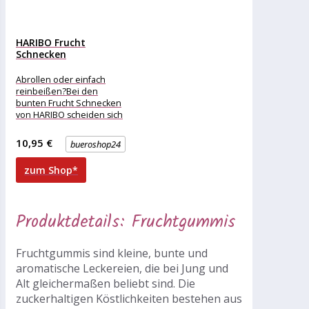
HARIBO Frucht
Schnecken
Fruchtgummi 150 St.
Abrollen oder einfach
reinbeißen?Bei den
bunten Frucht Schnecken
von HARIBO scheiden sich
die Geister: Einfach
abbeißen oder erst
10,95 €
bueroshop24
komplett abrollen
zum Shop*
Produktdetails: Fruchtgummis
Fruchtgummis sind kleine, bunte und
aromatische Leckereien, die bei Jung und
Alt gleichermaßen beliebt sind. Die
zuckerhaltigen Köstlichkeiten bestehen aus