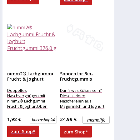
Stärke,
nimm2® Lachgummi
Sonnentor Bio-
Frucht & Joghurt
Fruchtgummis
Fruchtgummi 376,0...
‚Joghurtfrüchte
Bengelchen‘, 1000 g
Doppeltes
Darf’s was Süßes sein?
Naschvergnügen mit
Diese kleinen
nimm2® Lachgummi
Naschereien aus
Frucht & JoghurtOben
Magermilch und Joghurt
Fruchtiges und unten
sind mit einem Happs im
fluffiges Joghurt, so
Mund verschwunden und
1,98 €
24,99 €
bueroshop24
memolife
kommen die nimm2®
immer
Lachgummi Frucht &
zum Shop*
zum Shop*