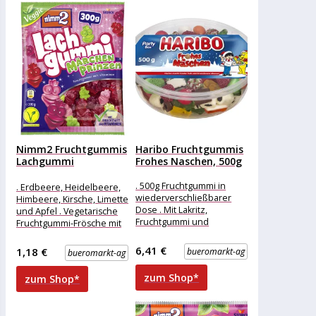
Nimm2 Fruchtgummis
Haribo Fruchtgummis
Lachgummi
Frohes Naschen, 500g
Märchenprinzen, mit
Fruchtsaft und...
. 500g Fruchtgummi in
. Erdbeere, Heidelbeere,
wiederverschließbarer
Himbeere, Kirsche, Limette
Dose . Mit Lakritz,
und Apfel . Vegetarische
Fruchtgummi und
Fruchtgummi-Frösche mit
Schaumzucker . Mischung
lustigen Gesichtern
der beliebtesten Haribo-
Merkmale: Ausführung:
6,41 €
1,18 €
bueromarkt-ag
bueromarkt-ag
Weihnachtsklassikern
Mix, vegetarisch
Merkmale: Ausführung:
Verpackung: Kleinpackung
zum Shop*
zum Shop*
Mix