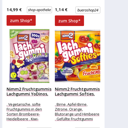
einschlafproblemen.
ihnen entgeht damit die
14,99 €
1,14 €
shop-apotheke
bueroshop24
chance auf einen
erholsamen schlaf. die
zum Shop*
zum Shop*
folge:
Nimm2 Fruchtgummis
Nimm2 Fruchtgummis
Lachgummi YoDinos,
Lachgummi Softies,
mit Fruchtsaft und...
mit Fruchtsaft und...
. Vegetarische, softe
. Birne, Apfel-Birne,
Fruchtgummis in den
Zitrone, Orange,
Sorten Brombeere-
Blutorange und Himbeere
Heidelbeere . Kiwi-
. Gefüllte Fruchtgummi
Erdbeere, Himbeere-
Merkmale: Ausführung: