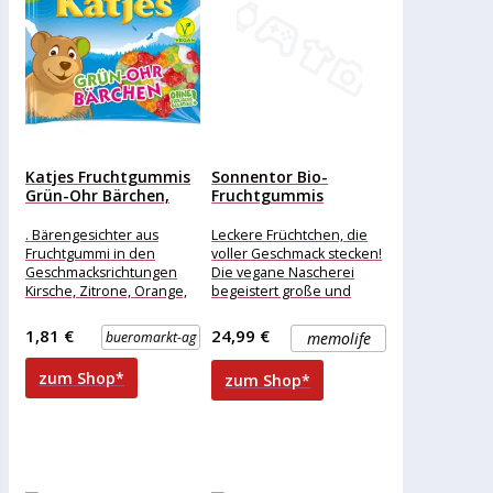
Katjes Fruchtgummis
Sonnentor Bio-
Grün-Ohr Bärchen,
Fruchtgummis
175g
‚Früchtchen
Bengelchen‘, 1000 g
. Bärengesichter aus
Leckere Früchtchen, die
Fruchtgummi in den
voller Geschmack stecken!
Geschmacksrichtungen
Die vegane Nascherei
Kirsche, Zitrone, Orange,
begeistert große und
Ananas und Apfel. . 100%
kleine Naschkatzen. Der
Vegan . Ohne tierische
besonders fruchtige
1,81 €
24,99 €
bueromarkt-ag
memolife
Gelatine
Geschmack entsteht durch
zum Shop*
zum Shop*