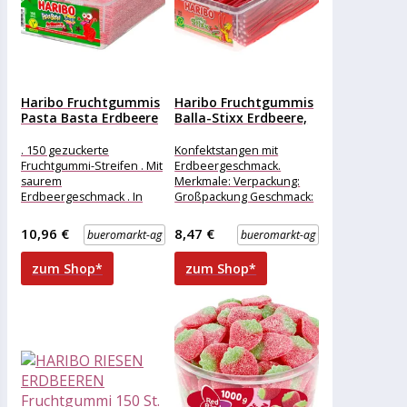
Haribo Fruchtgummis
Haribo Fruchtgummis
Pasta Basta Erdbeere
Balla-Stixx Erdbeere,
sauer, 150...
1125g, 150 Stück,...
. 150 gezuckerte
Konfektstangen mit
Fruchtgummi-Streifen . Mit
Erdbeergeschmack.
saurem
Merkmale: Verpackung:
Erdbeergeschmack . In
Großpackung Geschmack:
wiederverschließbarer
Frucht sontiges: ohne
Dose Merkmale:
künstliche Farbstoffe
10,96 €
8,47 €
bueromarkt-ag
bueromarkt-ag
Ausführung: vegan
Zutaten: Zucker
Verpackung: Großpackung
Glukosesirup
zum Shop*
zum Shop*
Geschmack: Frucht, sauer
WEIZENMEHL Wasser
WEIZENSTÄRKE Dextrose
Palmfett