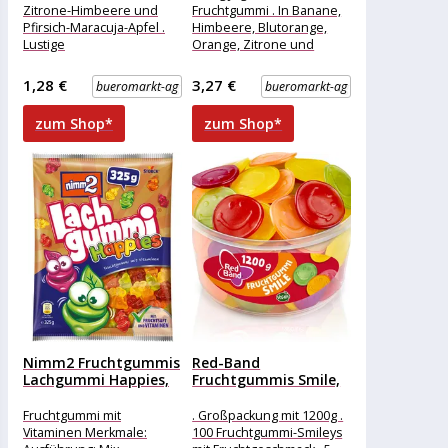
Zitrone-Himbeere und
Fruchtgummi . In Banane,
Pfirsich-Maracuja-Apfel .
Himbeere, Blutorange,
Lustige
Orange, Zitrone und
Fruchtgummitierchen mit
Apfel-Birne Merkmale:
Vitaminen Merkmale:
Ausführung: Mix
1,28 €
3,27 €
bueromarkt-ag
bueromarkt-ag
Ausführung: Mix
Verpackung: Kleinpackung
Verpackung: Kleinpackung
Geschmack: Frucht, Milch
zum Shop*
zum Shop*
Geschmack: Frucht weitere
Porduktinformationen:
Inhalt:
Nimm2 Fruchtgummis
Red-Band
Lachgummi Happies,
Fruchtgummis Smile,
mit Fruchtsaft und...
1,2kg, in Dose
Fruchtgummi mit
. Großpackung mit 1200g .
Vitaminen Merkmale:
100 Fruchtgummi-Smileys