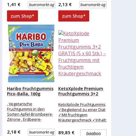
Kleinpackung Geschmack:
Farbstoffe Merkmale:
1,41 €
2,13 €
bueromarkt-ag
bueromarkt-ag
Cola Zutaten:
Verpackung: Kleinpackung
Glukosesirup Zucker
Geschmack: Cola
zum Shop*
zum Shop*
Haribo Fruchtgummis
KetoXplode Premium
Pico-Balla, 160g
Fruchtgummis 3+2
GRATIS (5 x...
. Vegetarische
KetoXplode Fruchtgummis
Fruchtgummis in den
✓Begleitend zu einer Diät
Sorten Apfel-Brombeere-
✓Mit fruchtigem
Zitrone . Erdbeere-
Kräutergeschmack ✓Inhalt:
Waldfrucht-Saftorange
60 Stück
und Zitrone-Waldfrucht-
2,18 €
89,85 €
bueromarkt-ag
baaboo
Saftorange . Bissfeste