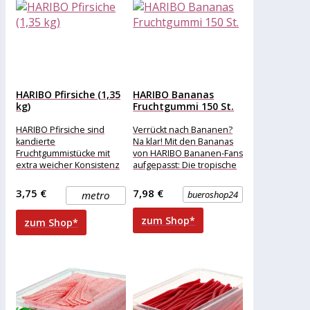
HARIBO Pfirsiche (1,35
HARIBO Bananas
kg)
Fruchtgummi 150 St.
HARIBO Pfirsiche sind
Verrückt nach Bananen?
kandierte
Na klar! Mit den Bananas
Fruchtgummistücke mit
von HARIBO Bananen-Fans
extra weicher Konsistenz
aufgepasst: Die tropische
und erfreuen sich durch
Frucht gib es jetzt auch als
den erfrischenden
3,75 €
7,98 €
metro
bueroshop24
Pfirsich-Geschmack seit
vielen Jahren großer
zum Shop*
zum Shop*