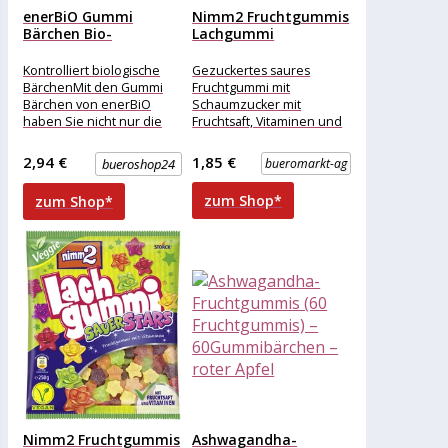
enerBiO Gummi
Nimm2 Fruchtgummis
Bärchen Bio-
Lachgummi
Fruchtgummis 150,0 g
Apfellinge, mit
Fruchtsaft und...
Kontrolliert biologische
Gezuckertes saures
BärchenMit den Gummi
Fruchtgummi mit
Bärchen von enerBiO
Schaumzucker mit
haben Sie nicht nur die
Fruchtsaft, Vitaminen und
Kontrolle über allerlei
Apfel-Geschmack.
Inhaltsstoffe, sondern
Merkmale: Verpackung:
2,94 €
1,85 €
bueroshop24
bueromarkt-ag
gleichzeitig extra-
Kleinpackung Geschmack:
fruchtigen
Frucht, sauer Zutaten:
zum Shop*
zum Shop*
Glukosesirup, Zucker,
Fruchtsaft
Nimm2 Fruchtgummis
Ashwagandha-