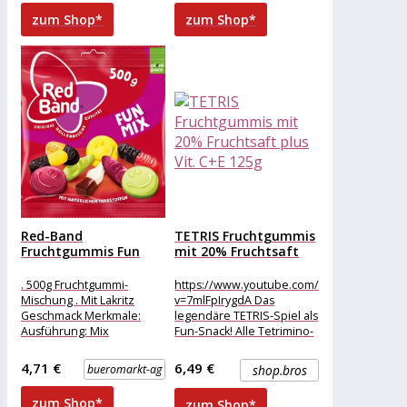
Zucker, Feuchthaltemittel
zum Shop*
zum Shop*
Sorbitsirup,
MAGERMILCHPULVER
(5,5%),
Red-Band
TETRIS Fruchtgummis
Fruchtgummis Fun
mit 20% Fruchtsaft
Mix, 500g
plus Vit....
. 500g Fruchtgummi-
https://www.youtube.com/watch?
Mischung . Mit Lakritz
v=7mlFpIrygdA Das
Geschmack Merkmale:
legendäre TETRIS-Spiel als
Ausführung: Mix
Fun-Snack! Alle Tetrimino-
Verpackung: Kleinpackung
Formen des Spiels plus
Geschmack: Frucht, Lakritz
Bonus-Form in einem
4,71 €
6,49 €
bueromarkt-ag
shop.bros
Zutaten: Glukosesirup,
hochwertigen Beutel.
Zucker, modifizierte
Made in Germany Qualität!
zum Shop*
zum Shop*