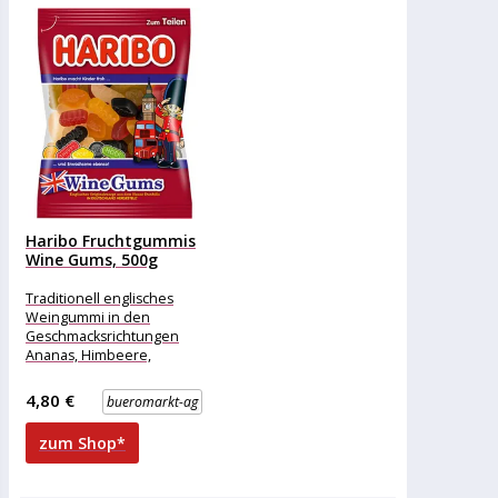
Haribo Fruchtgummis
Wine Gums, 500g
Traditionell englisches
Weingummi in den
Geschmacksrichtungen
Ananas, Himbeere,
Limone, Saftorange,
Schwarze Johannisbeere
4,80 €
bueromarkt-ag
und Zitrone Merkmale:
Ausführung: Mix
zum Shop*
Verpackung: Kleinpackung
Geschmack: