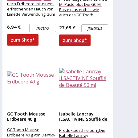
nach Erdbeere mit einem
MI Paste plus Die GC MI
erfrischenden Hauch von
Paste plus enthält wie
Limette Verwendung: zum
auch das GC Tooth
Verfeinern von
Mousse Recaldent eine
Eisbechern, Sorbets,
CPP-ACP-Formel
6,94 €
27,69 €
metro
galaxus
Parfaits, Mousse, Torten,
zum Shop*
zum Shop*
GC Tooth Mousse
Isabelle Lancray
Erdbeere 40 g
ILSACTIVINE Soufflé de
Beauté 50...
GC Tooth Mousse
ProduktbeschreibungDie
Erdbeere 40 g von Dent-o-
Isabelle Lancray