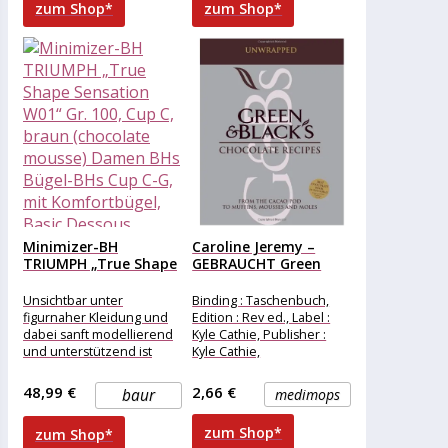
zum Shop*
zum Shop*
Minimizer-BH
Caroline Jeremy –
TRIUMPH „True Shape
GEBRAUCHT Green
Sensation W01“ Gr....
and Black’s...
Unsichtbar unter
Binding : Taschenbuch,
figurnaher Kleidung und
Edition : Rev ed., Label :
dabei sanft modellierend
Kyle Cathie, Publisher :
und unterstützend ist
Kyle Cathie,
dieser BH der True Shape
NumberOfItems : 1,
Sensation Serie von
medium :
48,99 €
2,66 €
baur
medimops
Triumph.
zum Shop*
zum Shop*