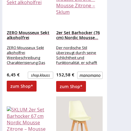
ZERO Mousseux Sekt
2er Set Barhocker (76
alkoholfrei
cm) Nordic Mousse...
ZERO Mousseux Sekt
Der nordische Stil
alkoholfrei
überzeugt durch seine
Weinbeschreibung
Schlichtheit und
Charakterisierung Das
Funktionalität, er schafft
Geheimnis dieses
es, mit wenigen
„alkoholfreien Seccos“
Elementen ein
6,45 €
152,58 €
shop.klauss
manomano
liegt in den ausgesuchten
gemütliches und helles
Weiß-weinen, welche mit
Ambiente
zum Shop*
zum Shop*
natürlicher Kohlen-säure