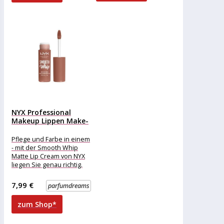
NYX Professional
Makeup Lippen Make-
up Lippenstift
Smooth...
Pflege und Farbe in einem
- mit der Smooth Whip
Matte Lip Cream von NYX
liegen Sie genau richtig.
Hierbei
7,99 €
parfumdreams
zum Shop*