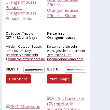
Outdoor-Teppich
Kerze Iseo
(271×182 cm) Neya
Orangenmousse
Orangenmousse
Pfirsich –
Pfirsich –...
Orangenmousse
Mit dem Outdoor-Teppich
Kerzen sind ein sehr
Pfirsich...
(271x182 cm) Neya
wichtiges Element, um ein
schaffen Sie eine sehr
gemütliches und
gemütliche Atmosphäre im
inspirierendes Ambiente
gewünschten Bereich. Für
zu schaffen, sie sind
den Außenbereich
perfekt, um Gefühle zu
38,89 €
8,37 €
manomano
manomano
bestimmt, können
zum Shop*
zum Shop*