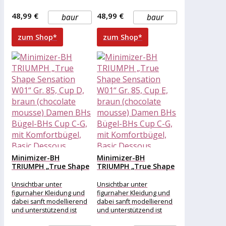
dieser BH der True Shape
dieser BH der True Shape
Sensation Serie von
Sensation Serie von
48,99 €
48,99 €
baur
baur
Triumph.
Triumph.
zum Shop*
zum Shop*
Minimizer-BH
Minimizer-BH
TRIUMPH „True Shape
TRIUMPH „True Shape
Sensation W01“ Gr....
Sensation W01“ Gr....
Unsichtbar unter
Unsichtbar unter
figurnaher Kleidung und
figurnaher Kleidung und
dabei sanft modellierend
dabei sanft modellierend
und unterstützend ist
und unterstützend ist
dieser BH der True Shape
dieser BH der True Shape