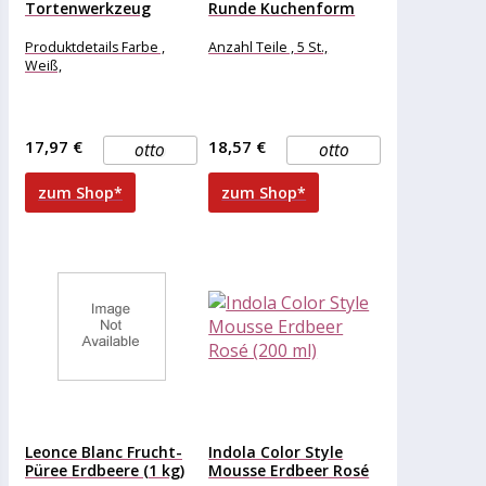
Tortenwerkzeug
Runde Kuchenform
Mousse-Kuchenform
aus Edelstahl für...
Silikon backformen
Produktdetails Farbe ,
Anzahl Teile , 5 St.,
für Kuchen...
Weiß,
17,97 €
18,57 €
otto
otto
zum Shop*
zum Shop*
Leonce Blanc Frucht-
Indola Color Style
Püree Erdbeere (1 kg)
Mousse Erdbeer Rosé