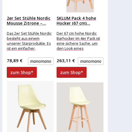
2er Set Stühle Nordic
SKLUM Pack 4 hohe
Mousse Zitrone –...
Hocker (67 cm)...
Das 2er Set Stühle Nordic
Der 67 cm hohe Nordic
besteht aus einem
Barhocker im 4er Pack ist
unserer Starprodukte. Es
eine sichere Sache, um
ist ein einfacher,
den Look eines
praktischer und sehr
Stehtisches zu
ergonomischer Sitz, der
vervollständigen
78,89 €
263,11 €
manomano
manomano
zum Shop*
zum Shop*