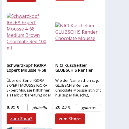
Schwarzkopf IGORA
NICI Kuscheltier
Expert Mousse 4-68
GLUBSCHIS Rentier
Medium Brown...
Chocolate Mousse
Über die Serie: IGORA
Wie der Name schon sagt,
EXPERT MOUSSE IGORA
GLUBSCHIS Rentier
Expert Mousse hilft Ihnen,
Chocolate Mousse ist nicht
als Farbvorbereitung oder
nur super flauschig,
Farbauffrischung den
sondern auch so unsagbar
zusätzlichen Schritt zu
süß wie
8,85 €
20,23 €
piubella
galaxus
gehen.
zum Shop*
zum Shop*