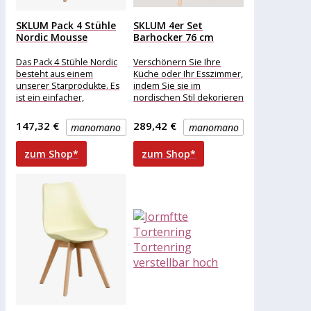
SKLUM Pack 4 Stühle
SKLUM 4er Set
Nordic Mousse
Barhocker 76 cm
Zitrone...
Nordic...
Das Pack 4 Stühle Nordic
Verschönern Sie Ihre
besteht aus einem
Küche oder Ihr Esszimmer,
unserer Starprodukte. Es
indem Sie sie im
ist ein einfacher,
nordischen Stil dekorieren
praktischer und sehr
und mit dem 76 cm hohen
ergonomischer Sitz, der
147,32 €
289,42 €
manomano
manomano
zum Shop*
zum Shop*