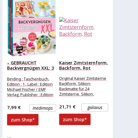
– GEBRAUCHT
Kaiser Zimtsternform,
Backvergnügen XXL: 3
Backform, Rot
Bücher im...
Original Kaiser Zimtsterne
Binding : Taschenbuch,
Backform, Silikon-
Edition : 1., Label : Edition
Backmatte für 24
Michael Fischer / EMF
Zimtsterne, Silikon,
Verlag, Publisher : Edition
temperaturbeständig,
Michael Fischer /
Silikonform für Pralinen,
21,71 €
7,99 €
galaxus
medimops
Parfait, Mousses,
Eiskonfekt - Inhalt: 2x
zum Shop*
zum Shop*
Backmatte