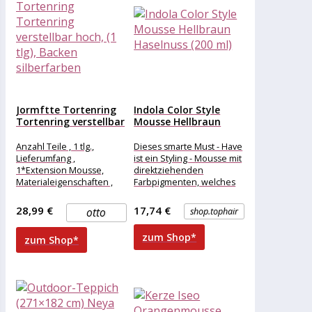
Jormftte Tortenring
Indola Color Style
Tortenring verstellbar
Mousse Hellbraun
hoch, (1 tlg),...
Haselnuss (200...
Anzahl Teile , 1 tlg.,
Dieses smarte Must - Have
Lieferumfang ,
ist ein Styling - Mousse mit
1*Extension Mousse,
direktziehenden
Materialeigenschaften ,
Farbpigmenten, welches
Isolierung, Anti-Rost,
Styling und Färbung in
Pflegehinweise ,
einem einfachen
28,99 €
17,74 €
otto
shop.tophair
Waschbar,spülmaschinenfest,
Farbe , Silber,
zum Shop*
zum Shop*