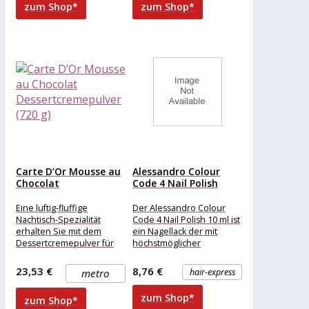
zum Shop*
zum Shop*
au Chocolat mit
eine aufregende
Carte D’Or Mousse au
Alessandro Colour
Chocolat
Code 4 Nail Polish
Dessertcremepulver
902...
(720...
Eine luftig-fluffige
Der Alessandro Colour
Nachtisch-Spezialität
Code 4 Nail Polish 10 ml ist
erhalten Sie mit dem
ein Nagellack der mit
Dessertcremepulver für
höchstmöglicher
Mousse au Chocolat von
Pigmentierung eine
Carte d`Or. Das Mousse
enorme Deckkraft erzielt.
23,53 €
8,76 €
metro
hair-express
besticht durch einen
zum Shop*
zum Shop*