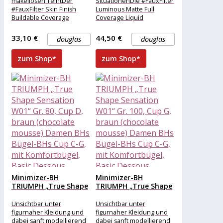
makellosen TeintDer
SituationenDie #FauxFilter
#FauxFilter Skin Finish
Luminous Matte Full
Buildable Coverage
Coverage Liquid
Foundation Stick von Huda
Foundation punktet mit
Beauty punktet mit
der gleichen vollen
33,10 €
44,50 €
douglas
douglas
luxuriös cremiger Formel,
Deckkraft und den
einzigartigen
zum Shop*
zum Shop*
Minimizer-BH
Minimizer-BH
TRIUMPH „True Shape
TRIUMPH „True Shape
Sensation W01“ Gr....
Sensation W01“ Gr....
Unsichtbar unter
Unsichtbar unter
figurnaher Kleidung und
figurnaher Kleidung und
dabei sanft modellierend
dabei sanft modellierend