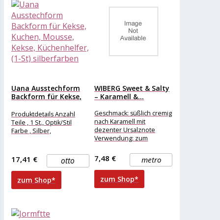
Uana Ausstechform
WIBERG Sweet & Salty
Backform für Kekse,
– Karamell &...
Kuchen, Mousse,...
Geschmack: süßlich cremig
Produktdetails Anzahl
nach Karamell mit
Teile , 1 St., Optik/Stil
dezenter Ursalznote
Farbe , Silber,
Verwendung: zum
Verfeinern von
Eisbechern, Sorbets,
7,48 €
17,41 €
metro
otto
Parfaits, Mousse, Torten,
Kuchen, Pancakes,
zum Shop*
zum Shop*
Palatschinken