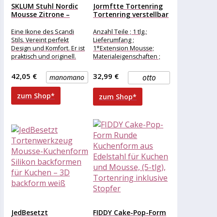
SKLUM Stuhl Nordic
Jormftte Tortenring
Mousse Zitrone –
Tortenring verstellbar
Mousse...
hoch
Eine Ikone des Scandi
Anzahl Teile ; 1 tlg.;
Stils. Vereint perfekt
Lieferumfang ;
Design und Komfort. Er ist
1*Extension Mousse;
praktisch und originell.
Materialeigenschaften ;
Ergonomisch und
Isolierung; Anti-Rost;
angenehm. Sitzoberfläche
Pflegehinweise ;
42,05 €
32,99 €
manomano
otto
mit
Waschbar;spülmaschinenfest;
Farbe ; Silber;
zum Shop*
zum Shop*
JedBesetzt
FIDDY Cake-Pop-Form