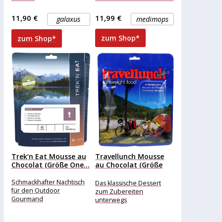
Demand,
11,90 €
11,99 €
galaxus
medimops
zum Shop*
zum Shop*
Trek’n Eat Mousse au
Travellunch Mousse
Chocolat (Größe One...
au Chocolat (Größe
One Size)
Schmackhafter Nachtisch
Das klassische Dessert
für den Outdoor
zum Zubereiten
Gourmand
unterwegs