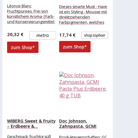
(200...
Léonce Blanc
Dieses smarte Must - Have
Fruchtpürees. Frei von
ist ein Styling - Mousse mit
künstlichem Aroma-|Farb-
direktziehenden
und Konservierungsmittel.
Farbpigmenten, welches
Fruchtgeschmack und
Styling und Färbung in
Farbe|durch sanfte
einem einfachen
20,32 €
17,74 €
metro
shop.tophair
Verarbeitung bewahrt.
Ideal für
zum Shop*
zum Shop*
Bäckerei|Desserts|Cocktails|Eis|Sorbet|Obst-
Mousses etc.|je 1-kg-
Beutel.
WIBERG Sweet & Fruity
Doc Johnson,
– Erdbeere &...
Zahnpasta, GCMI
Paste Plus Erdbeere,...
Geschmack: fruchtig süß
Produkteigenschaften: GC