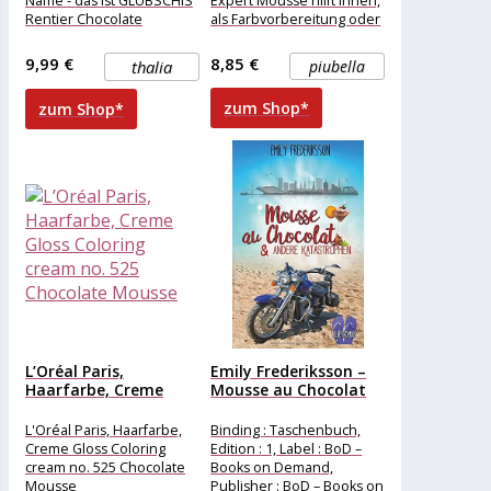
Name - das ist GLUBSCHIS
Expert Mousse hilft Ihnen,
Rentier Chocolate
als Farbvorbereitung oder
Mousse. Mit seinen
Farbauffrischung den
blauen Glitzeraugen
zusätzlichen Schritt zu
9,99 €
8,85 €
thalia
piubella
gehen.
zum Shop*
zum Shop*
L’Oréal Paris,
Emily Frederiksson –
Haarfarbe, Creme
Mousse au Chocolat
Gloss Coloring
&...
cream...
L'Oréal Paris, Haarfarbe,
Binding : Taschenbuch,
Creme Gloss Coloring
Edition : 1, Label : BoD –
cream no. 525 Chocolate
Books on Demand,
Mousse
Publisher : BoD – Books on