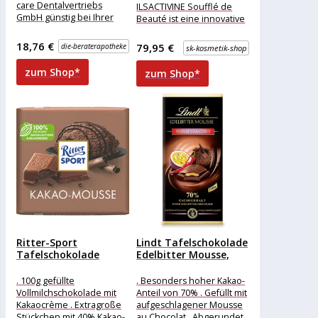
care Dentalvertriebs
ILSACTIVINE Soufflé de
GmbH günstig bei Ihrer
Beauté ist eine innovative
Beraterapotheke
Creme-Mousse mit
bestellen
leichtem UV-Schutz als
18,76 €
79,95 €
die-beraterapotheke
sk-kosmetik-shop
regenerierende
Schönheitspflege für Tag
zum Shop*
zum Shop*
und
Ritter-Sport
Lindt Tafelschokolade
Tafelschokolade
Edelbitter Mousse,
Kakao-Mousse, mit
Maracuja-Chili, 150g
Kakaocrème, 100g
. 100g gefüllte
. Besonders hoher Kakao-
Vollmilchschokolade mit
Anteil von 70% . Gefüllt mit
Kakaocrème . Extragroße
aufgeschlagener Mousse
Stückchen mit 40% Kakao-
au Chocolat . Abgerundet