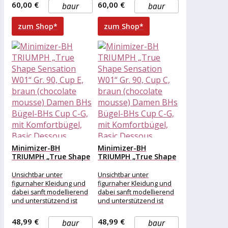
Sensation Serie von
Sensation Serie von
60,00 €
60,00 €
baur
baur
Triumph.
Triumph.
zum Shop*
zum Shop*
Minimizer-BH
Minimizer-BH
TRIUMPH „True Shape
TRIUMPH „True Shape
Sensation W01“ Gr....
Sensation W01“ Gr....
Unsichtbar unter
Unsichtbar unter
figurnaher Kleidung und
figurnaher Kleidung und
dabei sanft modellierend
dabei sanft modellierend
und unterstützend ist
und unterstützend ist
dieser BH der True Shape
dieser BH der True Shape
Sensation Serie von
Sensation Serie von
48,99 €
48,99 €
baur
baur
Triumph.
Triumph.