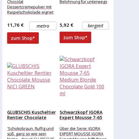
Raspelschokolade...
Chocolat
Belohnung für unterwegs
Dessertcremepulver mit
Raspelschokolade eignet
sich ideal als Ergänzung
einer Dessertauswahl auf
11,76 €
5,92 €
metro
bergzeit
dem Buffet. Die
Schokoladenmousse
zum Shop*
zum Shop*
GLUBSCHIS Kuscheltier
Schwarzkopf IGORA
Rentier Chocolate
Expert Mousse 7-65
Mousse NICI GREEN
Medium Blonde...
'Schokobraun, fluffig und
Über die Serie: IGORA
süß, ganz so wie sein
EXPERT MOUSSE IGORA