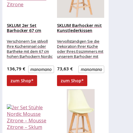
SKLUM 2er Set
SKLUM Barhocker mit
Barhocker 67 cm
Kunstlederkissen
Nordic...
Nordic Mousse
Zitrone...
Verschönern Sie stilvoll
Vervollständigen Sie die
Ihre Kücheninsel oder
Dekoration Ihrer Küche
Bartheke mit dem 67 cm
oder Ihres Esszimmers mit
hohen Barhockern Nordic
unserem Barhocker mit
im 2er Pack. Sein Design
Kunstlederkissen Nordic.
im
Ein Hocker im nordischen
136,79 €
73,63 €
manomano
manomano
Stil,
zum Shop*
zum Shop*