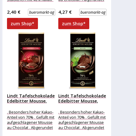
Mousse gefüllt . Locker
durch eine Maracuja-Chili-
aufgeschlagene
Füllung Merkmale: Sorte:
2,40 €
4,27 €
bueromarkt-ag
bueromarkt-ag
Kakaocreme mit zarter
Schokolade
zum Shop*
zum Shop*
Lindt Tafelschokolade
Lindt Tafelschokolade
Edelbitter Mousse,
Edelbitter Mousse,
Sauerkirsch-Chili, 150g
Minze, 150g
. Besonders hoher Kakao-
. Besonders hoher Kakao-
Anteil von 70% . Gefüllt mit
Anteil von 70% . Gefüllt mit
aufgeschlagener Mousse
aufgeschlagener Mousse
au Chocolat . Abgerundet
au Chocolat . Abgerundet
durch eine Sauerkirsch-
durch eine erfrischende