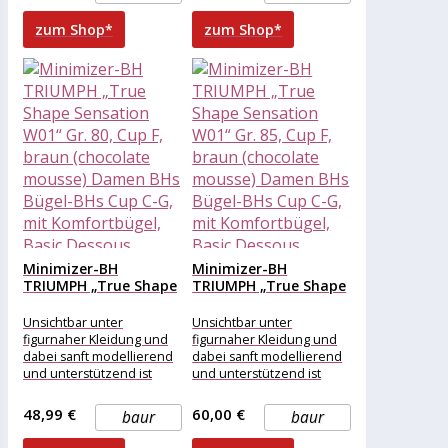
zum Shop*
zum Shop*
Minimizer-BH
Minimizer-BH
TRIUMPH „True Shape
TRIUMPH „True Shape
Sensation W01“ Gr....
Sensation W01“ Gr....
Unsichtbar unter
Unsichtbar unter
figurnaher Kleidung und
figurnaher Kleidung und
dabei sanft modellierend
dabei sanft modellierend
und unterstützend ist
und unterstützend ist
dieser BH der True Shape
dieser BH der True Shape
Sensation Serie von
Sensation Serie von
48,99 €
60,00 €
baur
baur
Triumph.
Triumph.