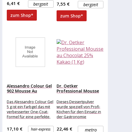
6,41 €
7,55 €
bergzeit
bergzeit
zum Shop*
zum Shop*
Alessandro Colour Gel
Dr. Oetker
902 Mousse Au
Professional Mousse
Chocolat...
au Chocolat 25%...
Das Alessandro Colour Gel
Dieses Dessertpulver
5 g ist ein Farbgel das mit
wurde speziell von Profi-
verbesserter One-Coat-
Köchen für den Einsatz in
Formel für eine perfekte,
der Gastronomie
streifenfreie Deckkraft bei
entwickelt. Mit Leichtigkeit
einmaligem
können Sie eine köstliche
17,10 €
22,46 €
hair-express
metro
Mousse