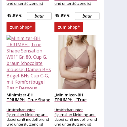
und unterstützend ist
und unterstützend ist
dieser BH der True Shape
dieser BH der True Shape
Sensation Serie von
Sensation Serie von
48,99 €
48,99 €
baur
baur
Triumph.
Triumph.
zum Shop*
zum Shop*
Minimizer-BH
„Minimizer-BH
TRIUMPH „True Shape
TRIUMPH „“True
Sensation W01“ Gr....
Shape Sensation
W01″“ Gr....
Unsichtbar unter
Unsichtbar unter
figurnaher Kleidung und
figurnaher Kleidung und
dabei sanft modellierend
dabei sanft modellierend
und unterstützend ist
und unterstützend ist