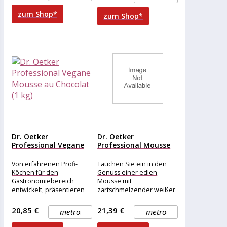
zum Shop*
zum Shop*
Dr. Oetker
Dr. Oetker
Professional Vegane
Professional Mousse
Mousse au Chocolat...
au Chocolat blanc...
Von erfahrenen Profi-
Tauchen Sie ein in den
Köchen für den
Genuss einer edlen
Gastronomiebereich
Mousse mit
entwickelt, präsentieren
zartschmelzender weißer
wir stolz unser
Raspelschokolade. Diese
Dessertpulver zur
verlockende Variante
20,85 €
21,39 €
metro
metro
unkomplizierten
bietet
Zubereitung von Mousse
Schokoladenliebhabern