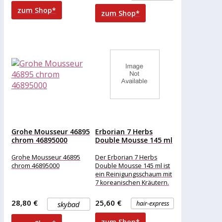
beanspruchtes
Parfum, Methylparaben,
zum Shop*
zum Shop*
Cetrimonium Chloride,
Caprylyl Glycol, Isopropyl
Grohe Mousseur 46895
Erborian 7 Herbs
chrom 46895000
Double Mousse 145 ml
Grohe Mousseur 46895
Der Erborian 7 Herbs
chrom 46895000
Double Mousse 145 ml ist
ein Reinigungsschaum mit
7 koreanischen Kräutern.
Die 2-in-1-Beauty-
Anwendung besitzt einen
28,80 €
25,60 €
skybad
hair-express
reichhaltigen,
zum Shop*