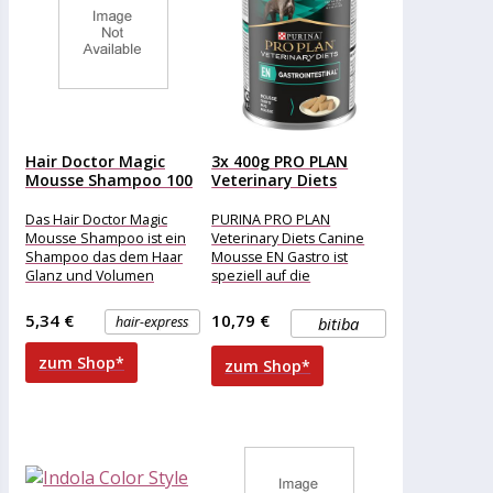
Hair Doctor Magic
3x 400g PRO PLAN
Mousse Shampoo 100
Veterinary Diets
ml
Canine...
Das Hair Doctor Magic
PURINA PRO PLAN
Mousse Shampoo ist ein
Veterinary Diets Canine
Shampoo das dem Haar
Mousse EN Gastro ist
Glanz und Volumen
speziell auf die
verleiht. Es kräftigt das
Bedürfnisse von Hunden
Haar
mit
5,34 €
10,79 €
hair-express
bitiba
Verdauungsproblemen
zugeschnitten. Das
zum Shop*
zum Shop*