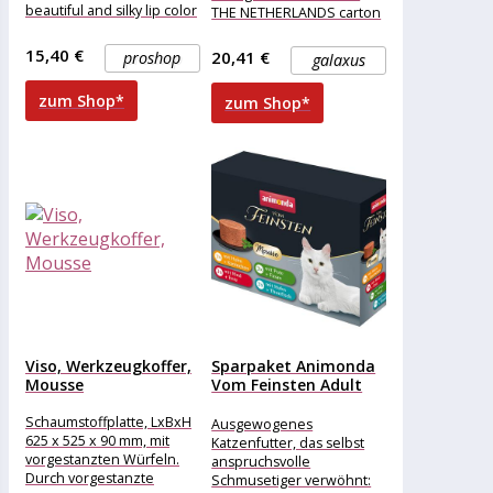
beautiful and silky lip color
THE NETHERLANDS carton
that
@ 1 piece x 150 ml.
15,40 €
20,41 €
proshop
galaxus
zum Shop*
zum Shop*
Viso, Werkzeugkoffer,
Sparpaket Animonda
Mousse
Vom Feinsten Adult
Mousse 24...
Schaumstoffplatte, LxBxH
Ausgewogenes
625 x 525 x 90 mm, mit
Katzenfutter, das selbst
vorgestanzten Würfeln.
anspruchsvolle
Durch vorgestanzte
Schmusetiger verwöhnt: