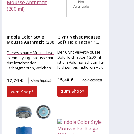
Indola Color Style
Glynt Velvet Mousse
Mousse Anthrazit (200
Soft Hold Factor 1...
ml)
Der Glynt Velvet Mousse
Dieses smarte Must - Have
Soft Hold Factor 1 200 ml
ist ein Styling - Mousse mit
ist ein Volumenschaum für
direktziehenden
leichten bis mittleren Halt.
Farbpigmenten, welches
Ein eingebauter
Styling und Färbung in
einem einfachen
15,40 €
17,74 €
hair-express
shop.tophair
zum Shop*
zum Shop*