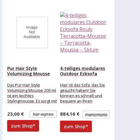
Panthenol,
Polyquaternium-11, PVP,
Pur Hair Style
4-teiliges modulares
Volumizing Mousse
Outdoor Ecksofa
200 ml
Rouly Terracotta-
Mousse –...
Das Pur Hair Style
Hier ist das Sofa, das Sie
Volumizing Mousse 200 ml
gesucht haben! Sie
ist ein leichtes
können es schnell und
Stylingmousse. Es sorgt mit
bequem an Ihren
seinem Wirkstoffen für bis
Außenbereich und die
zu
Situation
23,00 €
884,16 €
hair-express
manomano
zum Shop*
zum Shop*