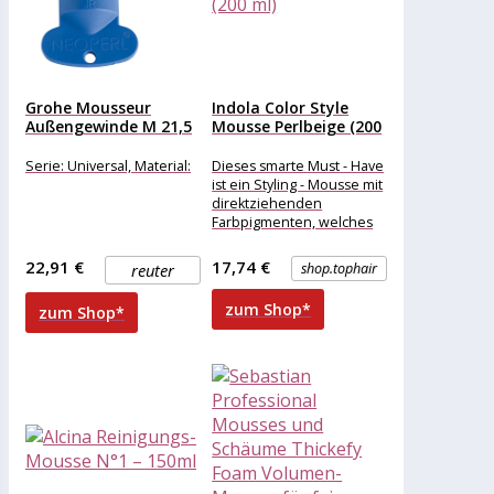
Grohe Mousseur
Indola Color Style
Außengewinde M 21,5
Mousse Perlbeige (200
x 1,...
ml)
Serie: Universal, Material:
Dieses smarte Must - Have
ist ein Styling - Mousse mit
direktziehenden
Farbpigmenten, welches
Styling und Färbung in
einem einfachen
22,91 €
17,74 €
reuter
shop.tophair
zum Shop*
zum Shop*