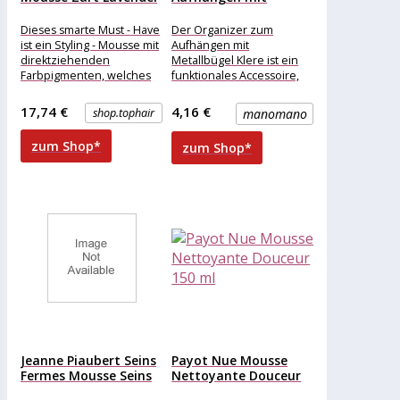
(200...
Metallbügel Klere
↑86...
Dieses smarte Must - Have
Der Organizer zum
ist ein Styling - Mousse mit
Aufhängen mit
direktziehenden
Metallbügel Klere ist ein
Farbpigmenten, welches
funktionales Accessoire,
Styling und Färbung in
mit dem Sie Ihre Sachen
einem einfachen
auf einfache Weise
17,74 €
4,16 €
shop.tophair
manomano
organisieren
zum Shop*
zum Shop*
Jeanne Piaubert Seins
Payot Nue Mousse
Fermes Mousse Seins
Nettoyante Douceur
Fermes...
150 ml