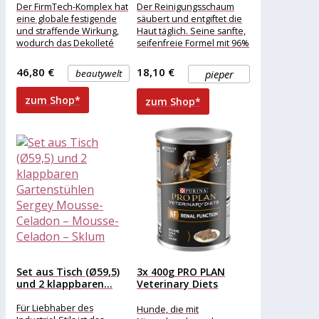
Der FirmTech-Komplex hat
Der Reinigungsschaum
eine globale festigende
säubert und entgiftet die
und straffende Wirkung,
Haut täglich. Seine sanfte,
wodurch das Dekolleté
seifenfreie Formel mit 96%
sichtbar straffer wird. Die
Inhaltsstoffen natürlichen
Festigkeit der
Ursprungs angereichert
46,80 €
18,10 €
beautywelt
pieper
Hautumhüllung bleibt
mit Bio-
Orangenblütenwasser
zum Shop*
zum Shop*
Set aus Tisch (Ø59,5)
3x 400g PRO PLAN
und 2 klappbaren...
Veterinary Diets
Canine...
Für Liebhaber des
Hunde, die mit