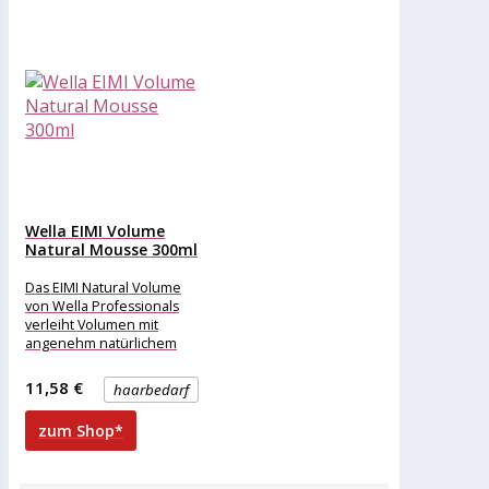
Wella EIMI Volume
Natural Mousse 300ml
Das EIMI Natural Volume
von Wella Professionals
verleiht Volumen mit
angenehm natürlichem
Gefühl. Es wurde
entwickelt, um zum Schutz
11,58 €
haarbedarf
der
zum Shop*