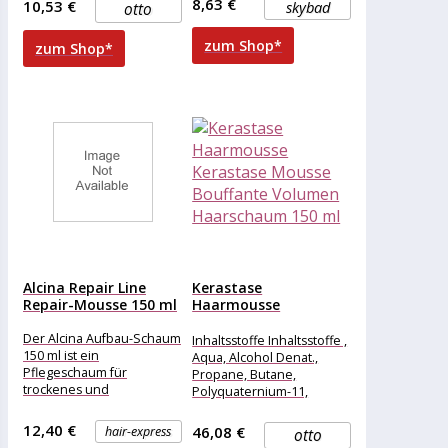
8,63 €
10,53 €
skybad
otto
Inhaltsstoffangaben immer
auch auf
zum Shop*
zum Shop*
Alcina Repair Line
Kerastase
Repair-Mousse 150 ml
Haarmousse
Kerastase Mousse
Bouffante Volumen
Der Alcina Aufbau-Schaum
Inhaltsstoffe Inhaltsstoffe ,
Haarschaum...
150 ml ist ein
Aqua, Alcohol Denat.,
Pflegeschaum für
Propane, Butane,
trockenes und
Polyquaternium-11,
strapaziertes Haar. Der
Isobutane,
regenerierende Schaum
Phenoxyethanol,
12,40 €
46,08 €
hair-express
otto
macht trockenes und
Panthenol, Laureth-4,