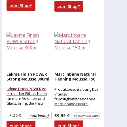
inspirierenden Tutorials
zum Shop*
zum Shop*
zu
Lakme Finish POWER
Marc Inbane Natural
Strong Mousse 300ml
Tanning Mousse 150
ml
Lakme Finish POWER ist
Produktbeschreibung Das
ein starker Föhnschaum
intensiv
für mehr Volumen und
feuchtigkeitsspendende
Glanz, bringt die Frisur
Marc Inbane Natural
unter Kontrolle. Es bleiben
Tanning Mousse gibt
keine
Ihnen sofort eine frische
17,25 €
39,95 €
haarbedarf
sk-kosmetik-shop
Ausstrahlung und einen
gleichmäßigen,
zum Shop*
zum Shop*