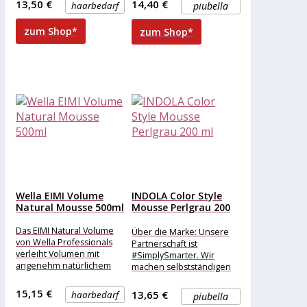
13,50 €
14,40 €
haarbedarf
piubella
zum Shop*
zum Shop*
Wella EIMI Volume
INDOLA Color Style
Natural Mousse 500ml
Mousse Perlgrau 200
ml
Das EIMI Natural Volume
Über die Marke: Unsere
von Wella Professionals
Partnerschaft ist
verleiht Volumen mit
#SimplySmarter. Wir
angenehm natürlichem
machen selbstständigen
Gefühl. Es wurde
Friseuren das Leben
entwickelt, um zum Schutz
leichter. Mit smarter
15,15 €
13,65 €
haarbedarf
piubella
der
Online-Weiterbildung,