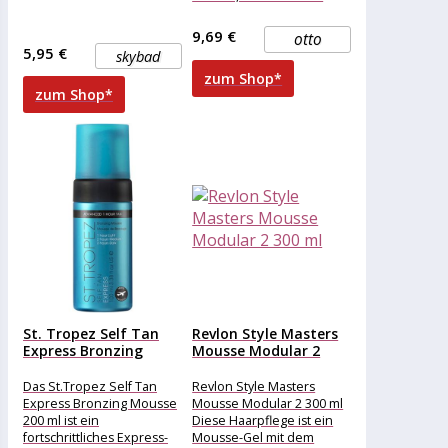
Wirkkomplex*,
mehrwertiger höherer
9,69 €
otto
Alkohol**, Milchsäure,
5,95 €
skybad
natürlicher Verdicker,
zum Shop*
Fettsäureester auf pflanzl.
zum Shop*
Basis, Vitamin E,
St. Tropez Self Tan
Revlon Style Masters
Express Bronzing
Mousse Modular 2
Mousse...
300...
Das St.Tropez Self Tan
Revlon Style Masters
Express Bronzing Mousse
Mousse Modular 2 300 ml
200 ml ist ein
Diese Haarpflege ist ein
fortschrittliches Express-
Mousse-Gel mit dem