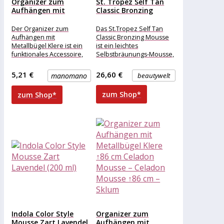
Organizer zum
St. Tropez Self Tan
Aufhängen mit
Classic Bronzing
Metallbügel Klere
Mousse...
↑145...
Der Organizer zum
Das St.Tropez Self Tan
Aufhängen mit
Classic Bronzing Mousse
Metallbügel Klere ist ein
ist ein leichtes
funktionales Accessoire,
Selbstbräunungs-Mousse,
mit dem Sie Ihre Sachen
das für eine schöne,
auf einfache Weise
gleichmäßige Bräune
5,21 €
26,60 €
manomano
beautywelt
organisieren
sorgt. Da sich
zum Shop*
zum Shop*
Indola Color Style
Organizer zum
Mousse Zart Lavendel
Aufhängen mit