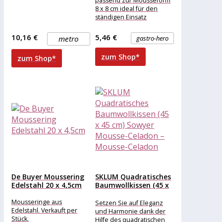
passend zur Mousseform
8 x 8 cm ideal für den
ständigen Einsatz
hochglanz poliert nahtlos
geschweißt
10,16 €
5,46 €
metro
gastro-hero
Produktdetails: Gewicht:
zum Shop*
zum Shop*
De Buyer Moussering
SKLUM Quadratisches
Edelstahl 20 x 4,5cm
Baumwollkissen (45 x
45 cm)...
Mousseringe aus
Setzen Sie auf Eleganz
Edelstahl. Verkauft per
und Harmonie dank der
Stück.
Hilfe des quadratischen