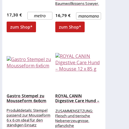
Baumwollkissens Sowyer,
das Sie nicht enttäuschen
wird. Dieses raffinierte
17,30 €
16,79 €
metro
manomano
zum Shop*
zum Shop*
Gastro Stempel zu
ROYAL CANIN
Mousseform 6x6cm
Digestive Care Hund –
Mousse...
Produktdetails: Stempel
ZUSAMMENSETZUNG:
passend zur Mousseform
Fleisch und tierische
6 x 6 cm ideal für den
Nebenerzeugnisse,
ständigen Einsatz
pflanzliche