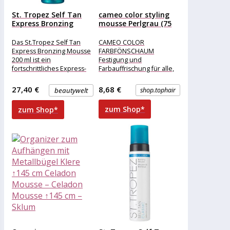
St. Tropez Self Tan
cameo color styling
Express Bronzing
mousse Perlgrau (75
Mousse...
ml)
Das St.Tropez Self Tan
CAMEO COLOR
Express Bronzing Mousse
FARBFÖNSCHAUM
200 ml ist ein
Festigung und
fortschrittliches Express-
Farbauffrischung für alle,
Selbstbräunungs-Mousse
die es eilig haben und auf
für eine gesunde,
nichts verzichten
27,40 €
8,68 €
beautywelt
shop.tophair
natürliche und
möchten. Der cameo color
streifenfreie Bräune.
zum Shop*
zum Shop*