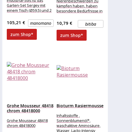
Industrial-Stils ist das
Nierenbeschwerden zu
Garten-Set Sergey mit
kämpfen haben, haben
einem Tisch (Ø59,5) und 2
besondere Bedürfnisse in
Klappstühlen die perfekte
Hinblick auf ihre
Wahl. Sergey ist
Ernährung. PURINA PRO
105,21 €
10,79 €
manomano
bitiba
PLAN Veterinary Diets
zum Shop*
zum Shop*
Grohe Mousseur 48418
Bioturm Rasiermousse
chrom 48418000
Inhaltsstoffe ,
Grohe Mousseur 48418
Sonnenblumenöl*,
chrom 48418000
waschaktive Aminosäure,
Wasser, Lacto-Intensiv