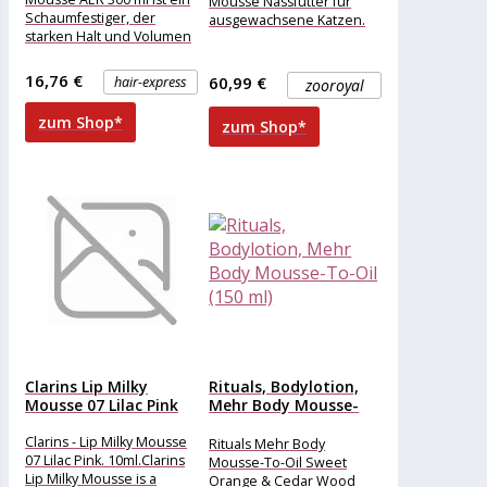
Mousse Nassfutter für
Schaumfestiger, der
ausgewachsene Katzen.
starken Halt und Volumen
bietet. Das Styling-Mousse
mit Aerosol
16,76 €
60,99 €
hair-express
zooroyal
zum Shop*
zum Shop*
Clarins Lip Milky
Rituals, Bodylotion,
Mousse 07 Lilac Pink
Mehr Body Mousse-
To-Oil (150 ml)
Clarins - Lip Milky Mousse
Rituals Mehr Body
07 Lilac Pink. 10ml.Clarins
Mousse-To-Oil Sweet
Lip Milky Mousse is a
Orange & Cedar Wood