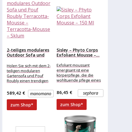
2-teiliges modulares
Sisley – Phyto Corps
Outdoor Sofa und
Exfoliant Mousse –...
Pouf Roubly...
Exfoliant moussant
Holen Sie sich mit dem 2-
energisant ist eine
teiligen modularen
körperpflege, die die
Gartensofa und Pouf
wohltuende pflege eines
Roubly einen trendigen
duschgels mit einem
Außenbereich. Sein
effizienten peeling
schlichtes Design passt
86,45 €
589,42 €
sephora
manomano
kombiniert. Die
perfekt in
kombination aus
zum Shop*
zum Shop*