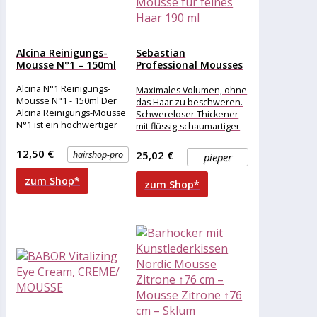
Alcina Reinigungs-
Sebastian
Mousse N°1 – 150ml
Professional Mousses
und Schäume
Thickefy Foam...
Alcina N°1 Reinigungs-
Maximales Volumen, ohne
Mousse N°1 - 150ml Der
das Haar zu beschweren.
Alcina Reinigungs-Mousse
Schwereloser Thickener
N°1 ist ein hochwertiger
mit flüssig-schaumartiger
Schaum für eine sanfte,
Technologie. Für
gründliche Reinigung der
gesteigertes Volumen und
12,50 €
25,02 €
hairshop-pro
pieper
langanhaltende Fülle.
Geschmeidiger Halt
zum Shop*
zum Shop*