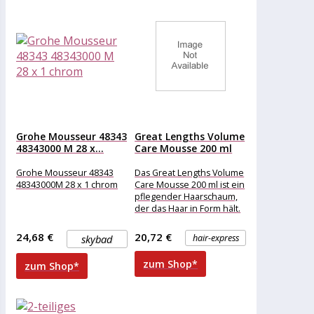
Grohe Mousseur 48343
Great Lengths Volume
48343000 M 28 x...
Care Mousse 200 ml
Grohe Mousseur 48343
Das Great Lengths Volume
48343000M 28 x 1 chrom
Care Mousse 200 ml ist ein
pflegender Haarschaum,
der das Haar in Form hält.
Er pflegt
24,68 €
20,72 €
skybad
hair-express
zum Shop*
zum Shop*