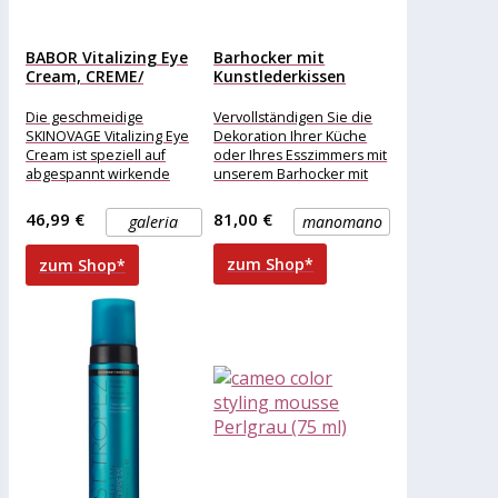
BABOR Vitalizing Eye
Barhocker mit
Cream, CREME/
Kunstlederkissen
MOUSSE
Nordic Mousse Zitrone
↑76...
Die geschmeidige
Vervollständigen Sie die
SKINOVAGE Vitalizing Eye
Dekoration Ihrer Küche
Cream ist speziell auf
oder Ihres Esszimmers mit
abgespannt wirkende
unserem Barhocker mit
Augenpartie konzipiert
Kunstlederkissen Nordic.
und pflegt das sensible
Ein Hocker im nordischen
46,99 €
81,00 €
galeria
manomano
Areal intensiv. Die
Stil,
zum Shop*
zum Shop*