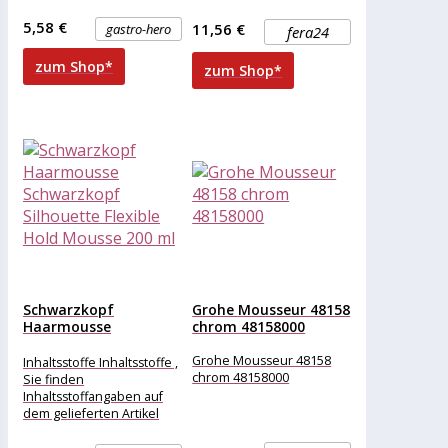
hochglanz poliert nahtlos
Nebenerzeugnisse,
geschweißt
Getreide, Öle und Fette,
5,58 €
11,56 €
gastro-hero
fera24
Produktdetails: Gewicht:
Mineralstoffe, Zucker.
ZUSATZSTOFFE (pro kg):
zum Shop*
zum Shop*
Ernährungsphysiologische
Zusatzstoffe: Vitamin D3:
Schwarzkopf
Grohe Mousseur 48158
Haarmousse
chrom 48158000
Schwarzkopf
Silhouette Flexible
Grohe Mousseur 48158
Inhaltsstoffe Inhaltsstoffe ,
Hold Mousse...
chrom 48158000
Sie finden
Inhaltsstoffangaben auf
dem gelieferten Artikel
und/oder der Verpackung.
Wir empfehlen, die