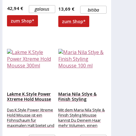
Würfel individuell
Animonda Vom Feinsten
anpassbar. Länge x Breite
Adult wird mit
42,94 €
13,69 €
galaxus
bitiba
x
ausgewählten tierischen
Zutaten hergestellt und
zum Shop*
zum Shop*
bietet guten
Lakme K.Style Power
Maria Nila Stlye &
Xtreme Hold Mousse
Finish Styling
300ml
Mousse...
Das K.Style Power Xtreme
Mit dem Maria Nila Style &
Hold Mousse ist ein
Finish Styling Mousse
Föhnschaum für
kannst Du Deinem Haar
maximalen Halt bietet und
mehr Volumen, einen
Kontrolle. Wenn man
mittleren Halt und einen
weniger Schaum aufträgt,