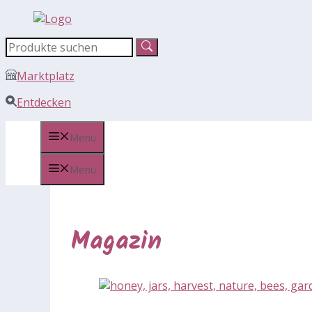
Zum
Inhalt
springen
Marktplatz
Entdecken
Menü
Menü
Magazin